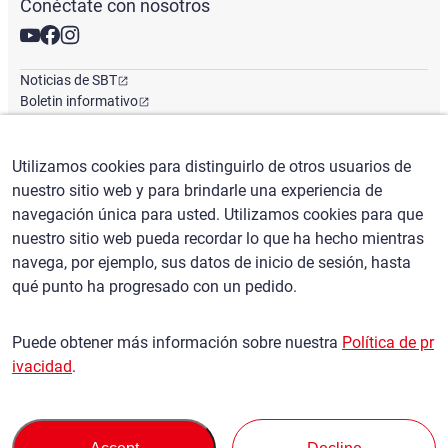
Conéctate con nosotros
Noticias de SBT
Boletin informativo
Oficina Global
Utilizamos cookies para distinguirlo de otros usuarios de
nuestro sitio web y para brindarle una experiencia de
Español
/
($) USD
navegación única para usted. Utilizamos cookies para que
nuestro sitio web pueda recordar lo que ha hecho mientras
navega, por ejemplo, sus datos de inicio de sesión, hasta
qué punto ha progresado con un pedido.
Condiciones de uso
política de privacidad
Puede obtener más información sobre nuestra
Política de pr
Política de reclamaciones
ivacidad
.
Política básica contra las fuerzas antisociales
Control de exportación de seguridad
Mapa del sitio
Privacy Policy
Terms of Servi
This site is protected by reCAPTCHA and the Google
and
ce
apply.