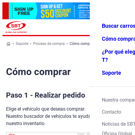
Buscar carro
Iniciar ses
Favoritos
Menú
ión
Cómo compr
Soporte
Proceso de compra
Cómo comprar
¿Por qué eleg
T?
Cómo comprar
Soporte
Paso 1 - Realizar pedido
Nuestra compa
Elige el vehículo que deseas comprar.
Contacto
Nuestro buscador de vehículos te ayudará a explorar
nuestro inventario.
Noticias de SB
Oficina Global