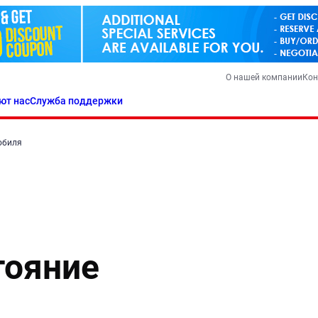
О нашей компании
Кон
ют нас
Служба поддержки
обиля
тояние