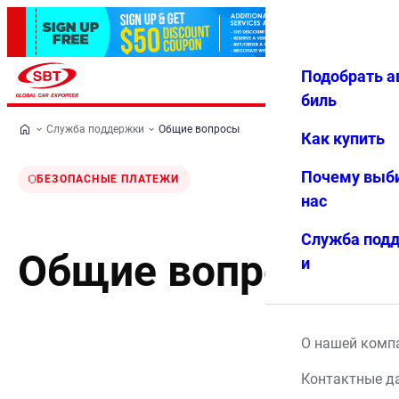
Подобрать а
Авториз
Избранн
Меню
ация
ое
биль
Служба поддержки
Общие вопросы
Как купить
Почему выб
БЕЗОПАСНЫЕ ПЛАТЕЖИ
нас
Служба под
Общие вопросы
и
О нашей комп
Контактные д