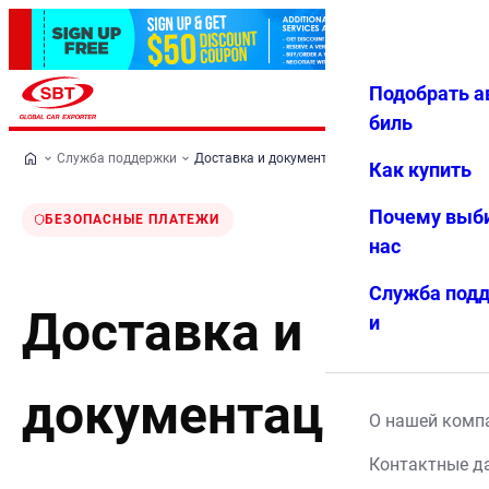
Подобрать а
Авториз
Избранн
Меню
ация
ое
биль
Служба поддержки
Доставка и документация
Как купить
Почему выб
БЕЗОПАСНЫЕ ПЛАТЕЖИ
нас
Служба под
Доставка и
и
документация
О нашей комп
Контактные д