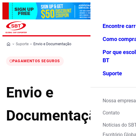
Encontre car
Conecte-
Favoritos
Menu
se
Como compr
Suporte
Envio e Documentação
Por que escol
BT
PAGAMENTOS SEGUROS
Suporte
Envio e
Nossa empresa
Documentação
Contato
Notícias do SB
Escritório Globa