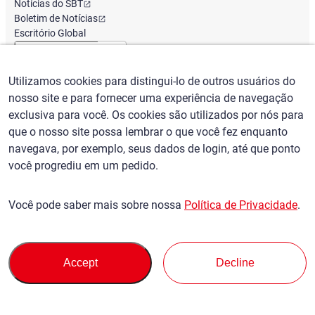
Notícias do SBT
Boletim de Notícias
Escritório Global
Utilizamos cookies para distingui-lo de outros usuários do
Português
/
($) USD
nosso site e para fornecer uma experiência de navegação
exclusiva para você. Os cookies são utilizados por nós para
que o nosso site possa lembrar o que você fez enquanto
navegava, por exemplo, seus dados de login, até que ponto
você progrediu em um pedido.
Termos de uso
política de Privacidade
Política de reclamações
Você pode saber mais sobre nossa
Política de Privacidade
.
Política Básica Contra Forças Antissociais
Controle de exportação de segurança
Mapa do site
Privacy Policy
Terms of Servi
This site is protected by reCAPTCHA and the Google
and
ce
Accept
Decline
apply.
© SBT CO., LTD. Todos os direitos reservados
De volta ao topo