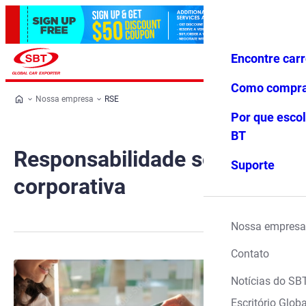
Encontre car
Conecte-
Favoritos
Menu
se
Como compr
Nossa empresa
RSE
Por que escol
BT
Responsabilidade social
Suporte
corporativa
Nossa empresa
Contato
Notícias do SB
Escritório Globa