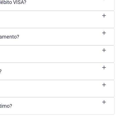
débito VISA?
gamento?
?
timo?