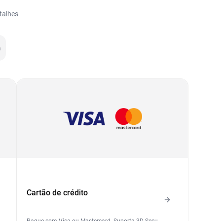
talhes
a
Cartão de crédito
Pague com Visa ou Mastercard. Suporta 3D Secu