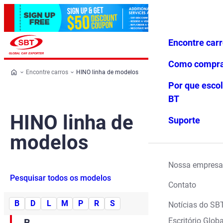
Encontre car
Conecte-
Favoritos
Menu
se
Como compr
Encontre carros
HINO linha de modelos
Por que escol
BT
HINO linha de
Suporte
modelos
Nossa empresa
Pesquisar todos os modelos
Contato
B
D
L
M
P
R
S
Notícias do SB
Escritório Globa
B