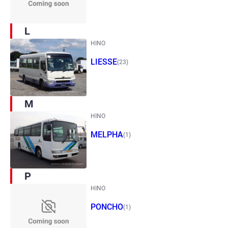
L
HINO
LIESSE
(23)
M
HINO
MELPHA
(1)
P
HINO
PONCHO
(1)