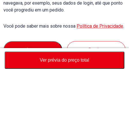
navegava, por exemplo, seus dados de login, até que ponto
você progrediu em um pedido.
Você pode saber mais sobre nossa
Política de Privacidade
.
Accept
Decline
Ver prévia do preço total
Moeda
Calculadora de preço total
Comprar
Suporte
Preço do veículo
USD
3,910
Sobre Nós
Fale conosco sobre este veículo
Whatsapp
Consulta