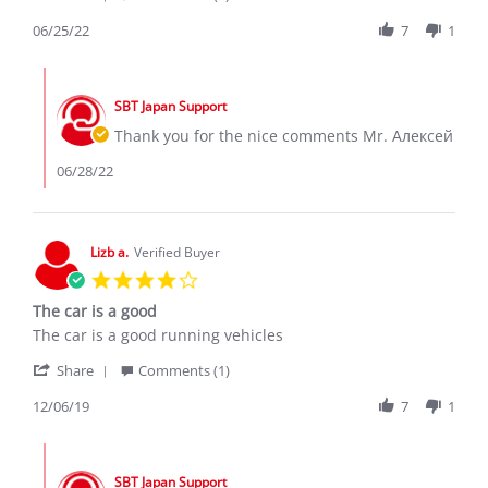
Share
Я.
Review
06/25/22
7
1
on
by
25
Алексей
Jun
Comments
Я.
2022
by
on
SBT Japan Support
Store
25
Owner
Thank you for the nice comments Mr. Алексей
Jun
on
2022
Review
06/28/22
by
Алексей
Я.
on
Lizb a.
Verified Buyer
25
4.0
Jun
star
2022
The car is a good
rating
Review
review
The car is a good running vehicles
by
stating
'
Lizb
The
Share
Comments (1)
Share
a.
car
Review
12/06/19
7
1
on
is
by
6
a
Lizb
Dec
good
Comments
a.
2019
by
on
SBT Japan Support