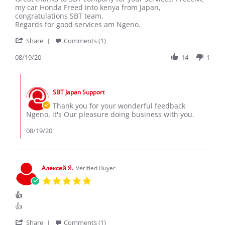
by
stating
my car Honda Freed into kenya from Japan,
NGENO
Great
congratulations SBT team.
K.
thanks
Regards for good services am Ngeno.
on
to
'
19
SBT
Share
Comments (1)
Share
Aug
company
Review
08/19/20
14
1
2020
by
NGENO
Comments
K.
by
on
SBT Japan Support
Store
19
Owner
Thank you for your wonderful feedback
Aug
on
Ngeno, it's Our pleasure doing business with you.
2020
Review
by
08/19/20
NGENO
K.
on
19
Алексей Я.
Verified Buyer
Aug
5.0
2020
star
👍
rating
Review
review
👍
by
stating
'
Алексей
👍
Share
Comments (1)