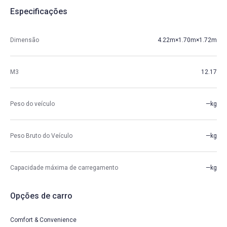
Especificações
Dimensão
4.22m×1.70m×1.72m
M3
12.17
Peso do veículo
—kg
Peso Bruto do Veículo
—kg
Capacidade máxima de carregamento
—kg
Opções de carro
Comfort & Convenience