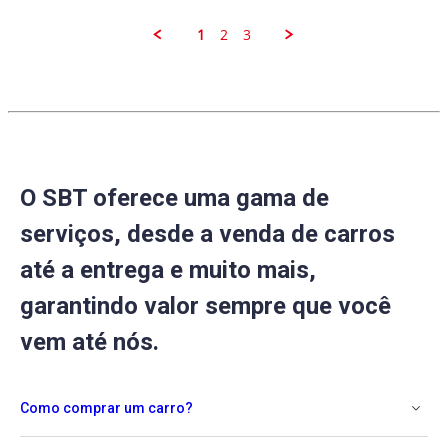
on
25
1
2
3
Apr
2023
O SBT oferece uma gama de
serviços, desde a venda de carros
até a entrega e muito mais,
garantindo valor sempre que você
vem até nós.
Como comprar um carro?