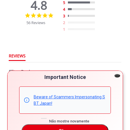
4.8
5
4
4.8
3
star
56 Reviews
2
rating
1
REVIEWS
Filter Reviews
Important Notice
More Filters
Beware of Scammers Impersonating S
BT Japan!
56 Reviews
Não mostre novamente
Kepher M.
Verified Buyer
4.0