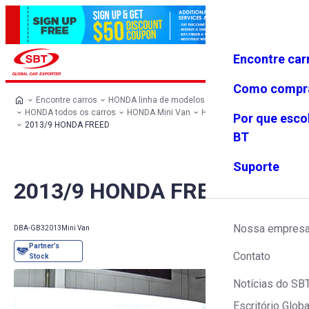
Encontre car
Conecte-
Favoritos
Menu
se
Como compr
Encontre carros
HONDA linha de modelos
HONDA todos os carros
HONDA Mini Van
HONDA FREED
Por que esco
2013/9 HONDA FREED
BT
Suporte
2013/9 HONDA FREED
Nossa empres
DBA-GB3
2013
Mini Van
Contato
Notícias do SB
Escritório Globa