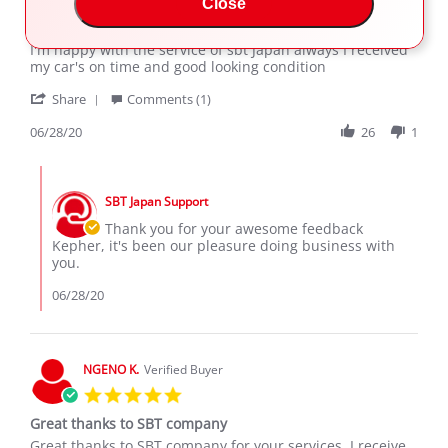
Close
star
I'm happy with the service
rating
Review
review
I'm happy with the service of sbt Japan always I received
by
stating
my car's on time and good looking condition
Kepher
I'm
'
M.
happy
Share
Comments (1)
Share
on
with
Review
06/28/20
26
1
28
the
by
Jun
service
Kepher
2020
Comments
M.
by
on
SBT Japan Support
Store
28
Owner
Thank you for your awesome feedback
Jun
on
Kepher, it's been our pleasure doing business with
2020
Review
you.
by
Kepher
06/28/20
M.
on
28
Jun
NGENO K.
Verified Buyer
2020
5.0
star
Great thanks to SBT company
rating
Review
review
Great thanks to SBT company for your services. I receive