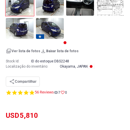
Ver lista de fotos
Baixar lista de fotos
Stock Id:
ID do estoque:
DBS2248
Localização do inventário
:
Okayama, JAPAN
Compartilhar
4.8
56 Reviews
7
0
star
rating
USD
5,810