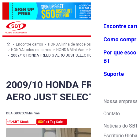
Encontre car
Conecte-
Favoritos
Menu
se
Como compr
Encontre carros
HONDA linha de modelos
HONDA todos os carros
HONDA Mini Van
HONDA FREED
Por que esco
2009/10 HONDA FREED G AERO JUST SELECTION
BT
Suporte
2009/10 HONDA FREED G
AERO JUST SELECTION
Nossa empres
Contato
DBA-GB3
2009
Mini Van
Notícias do SB
Escritório Globa