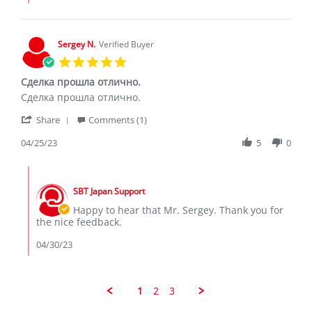
by
Lizb
a.
on
Sergey N.
Verified Buyer
6
5.0
Dec
star
2019
Сделка прошла отлично.
rating
Review
review
Сделка прошла отлично.
by
stating
'
Sergey
Сделка
Share
Comments (1)
Share
N.
прошла
Review
04/25/23
5
0
on
отлично.
by
25
Sergey
Apr
Comments
N.
2023
by
on
SBT Japan Support
Store
25
Owner
Happy to hear that Mr. Sergey. Thank you for
Apr
on
the nice feedback.
2023
Review
by
04/30/23
Sergey
N.
on
25
1
2
3
Apr