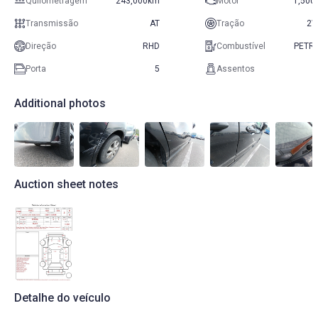
Quilometragem
243,000km
Motor
1,500
Transmissão
AT
Tração
2
Direção
RHD
Combustível
PETR
Porta
5
Assentos
Additional photos
Auction sheet notes
Detalhe do veículo