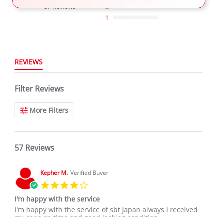
star
57 Reviews
2
rating
1
REVIEWS
Filter Reviews
More Filters
57 Reviews
Kepher M.
Verified Buyer
4.0
star
I'm happy with the service
rating
Review
review
I'm happy with the service of sbt Japan always I received