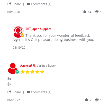
'
19
SBT
Share
Comments (1)
Share
Aug
company
Review
08/19/20
14
1
2020
by
NGENO
Comments
K.
by
on
SBT Japan Support
Store
19
Owner
Thank you for your wonderful feedback
Aug
on
Ngeno, it's Our pleasure doing business with you.
2020
Review
by
08/19/20
NGENO
K.
on
19
Алексей Я.
Verified Buyer
Aug
5.0
2020
star
👍
rating
Review
review
👍
by
stating
'
Алексей
👍
Share
Comments (1)
Share
Я.
Review
06/25/22
7
1
on
by
25
Алексей
Jun