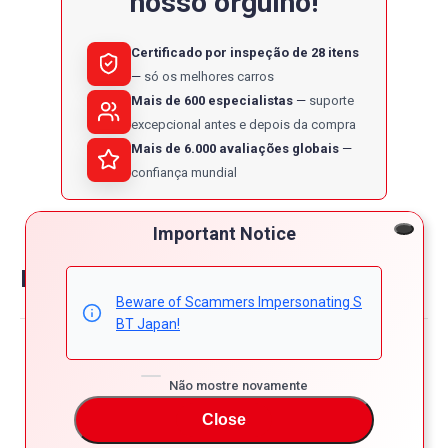
nosso orgulho!
Certificado por inspeção de 28 itens
só os melhores carros
Mais de 600 especialistas
suporte
excepcional antes e depois da compra
Mais de 6.000 avaliações globais
confiança mundial
Important Notice
Reviews on honda freed
Beware of Scammers Impersonating S
BT Japan!
Powered by
4.8
Não mostre novamente
5
4
Close
4.8
3