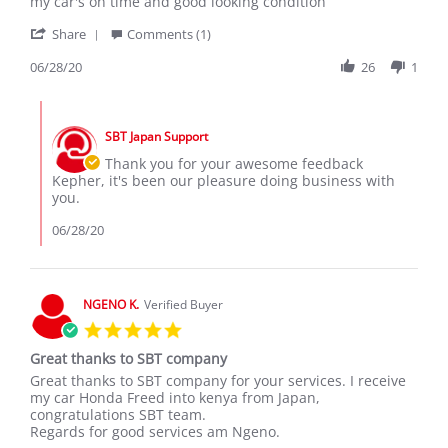
by
stating
my car's on time and good looking condition
Kepher
I'm
'
M.
happy
Share
Comments (1)
Share
on
with
Review
06/28/20
26
1
28
the
by
Jun
service
Kepher
2020
Comments
M.
by
on
SBT Japan Support
Store
28
Owner
Thank you for your awesome feedback
Jun
on
Kepher, it's been our pleasure doing business with
2020
Review
you.
by
Kepher
06/28/20
M.
on
28
Jun
NGENO K.
Verified Buyer
2020
5.0
star
Great thanks to SBT company
rating
Review
review
Great thanks to SBT company for your services. I receive
by
stating
my car Honda Freed into kenya from Japan,
NGENO
Great
congratulations SBT team.
K.
thanks
Regards for good services am Ngeno.
on
to