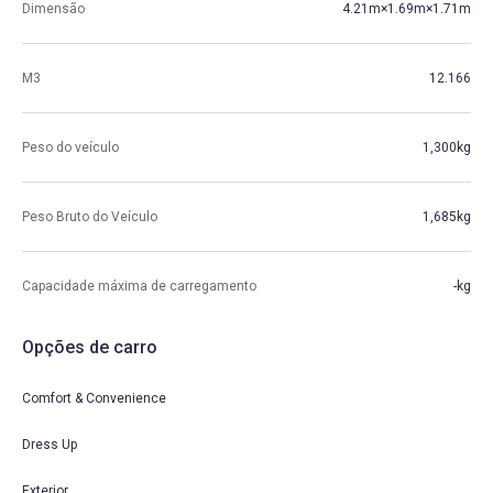
Dimensão
4.21m×1.69m×1.71m
M3
12.166
Peso do veículo
1,300kg
Peso Bruto do Veículo
1,685kg
Capacidade máxima de carregamento
-kg
Opções de carro
Comfort & Convenience
Dress Up
Exterior