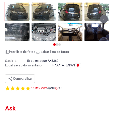
Ver lista de fotos
Baixar lista de fotos
Stock Id:
ID do estoque:
AK5360
Localização do inventário
:
HAKATA, JAPAN
Compartilhar
4.8
57 Reviews
39
10
star
rating
Ask