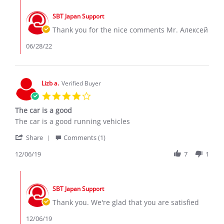
Comments
Я.
2022
by
on
SBT Japan Support
Store
25
Owner
Thank you for the nice comments Mr. Алексей
Jun
on
2022
Review
06/28/22
by
Алексей
Я.
on
Lizb a.
Verified Buyer
25
4.0
Jun
star
2022
The car is a good
rating
Review
review
The car is a good running vehicles
by
stating
'
Lizb
The
Share
Comments (1)
Share
a.
car
Review
12/06/19
7
1
on
is
by
6
a
Lizb
Dec
good
Comments
a.
2019
by
on
SBT Japan Support
Store
6
Owner
Thank you. We're glad that you are satisfied
Dec
on
2019
Review
12/06/19