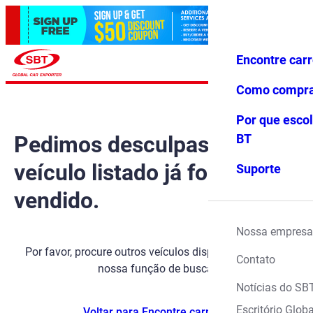
Encontre car
Conecte-
Favoritos
Menu
se
Como compr
Por que escol
Pedimos desculpas, mas o
BT
veículo listado já foi
Suporte
vendido.
Nossa empresa
Por favor, procure outros veículos disponíveis usando
Contato
nossa função de busca.
Notícias do SB
Escritório Globa
Voltar para Encontre carros