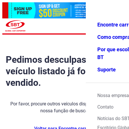
Encontre car
Conecte-
Favoritos
Menu
se
Como compr
Por que escol
Pedimos desculpas, mas o
BT
veículo listado já foi
Suporte
vendido.
Nossa empresa
Por favor, procure outros veículos disponíveis usando
Contato
nossa função de busca.
Notícias do SB
Escritório Globa
Voltar para Encontre carros