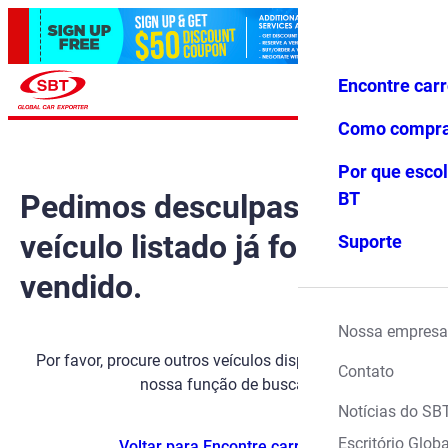
Encontre car
Conecte-
Favoritos
Menu
se
Como compr
Por que escol
Pedimos desculpas, mas o
BT
veículo listado já foi
Suporte
vendido.
Nossa empresa
Por favor, procure outros veículos disponíveis usando
Contato
nossa função de busca.
Notícias do SB
Escritório Globa
Voltar para Encontre carros