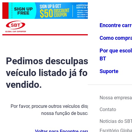
Encontre car
Conecte-
Favoritos
Menu
se
Como compr
Por que escol
Pedimos desculpas, mas o
BT
veículo listado já foi
Suporte
vendido.
Nossa empresa
Por favor, procure outros veículos disponíveis usando
Contato
nossa função de busca.
Notícias do SB
Escritório Globa
Voltar para Encontre carros