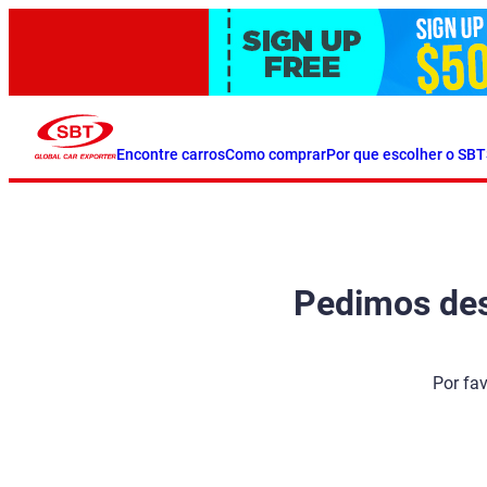
Encontre carros
Como comprar
Por que escolher o SBT
Pedimos desc
Por fa