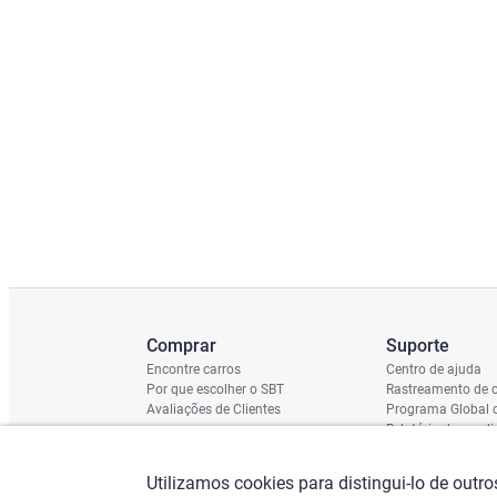
Comprar
Suporte
Encontre carros
Centro de ajuda
Por que escolher o SBT
Rastreamento de c
Avaliações de Clientes
Programa Global 
Relatório de cond
Cronograma de En
Verificação do Ch
Utilizamos cookies para distingui-lo de outr