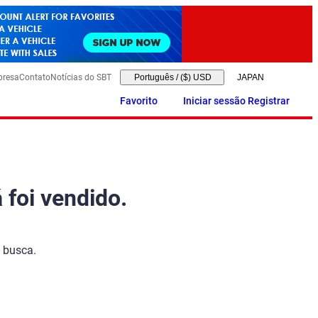
presa
Contato
Notícias do SBT
Português
/
($) USD
Favorito
Iniciar sessão Registrar
 foi vendido.
 busca.