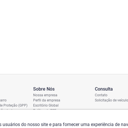
Sobre Nós
Consulta
Nossa empresa
Contato
arro
Perfil da empresa
Solicitação de veícul
de Proteção (GPP)
Escritório Global
ição de dano
Política de RSE
vio
assi
os usuários do nosso site e para fornecer uma experiência de n