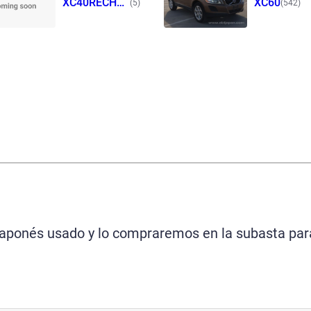
XC40RECHA
XC60
(5)
(542)
RGE
 japonés usado y lo compraremos en la subasta par