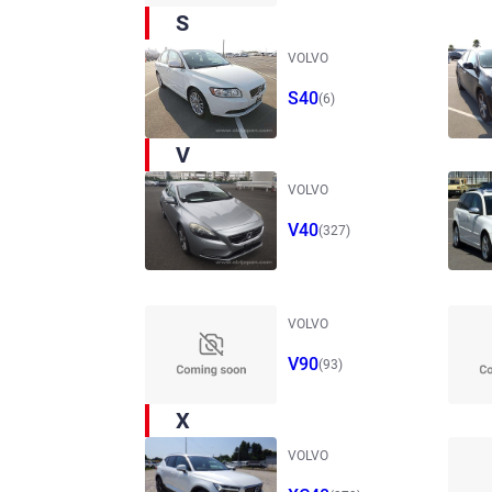
S
VOLVO
S40
(6)
V
VOLVO
V40
(327)
VOLVO
V90
(93)
X
VOLVO