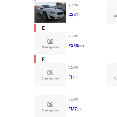
VOLVO
C30
(7)
E
VOLVO
EX30
(22)
F
VOLVO
FH
(5)
VOLVO
FM7
(1)