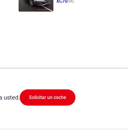
XC70
(36)
a usted.
Solicitar un coche