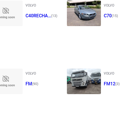
VOLVO
VOLVO
C40RECHAR
C70
(13)
(15)
GE
VOLVO
VOLVO
FM
FM12
(90)
(3)