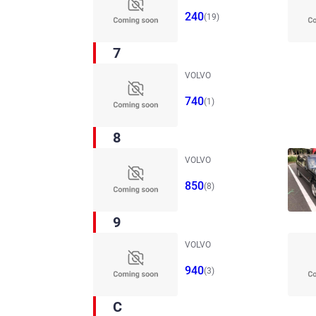
240
(19)
7
VOLVO
740
(1)
8
VOLVO
850
(8)
9
VOLVO
940
(3)
C