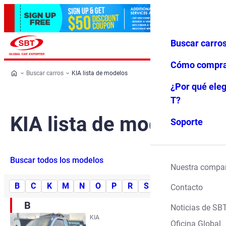
Buscar carro
Iniciar ses
Favoritos
Menú
ión
Cómo compr
Buscar carros
KIA lista de modelos
¿Por qué eleg
T?
KIA lista de modelos
Soporte
Buscar todos los modelos
Nuestra compa
B
C
K
M
N
O
P
R
S
Contacto
B
Noticias de SB
KIA
Oficina Global