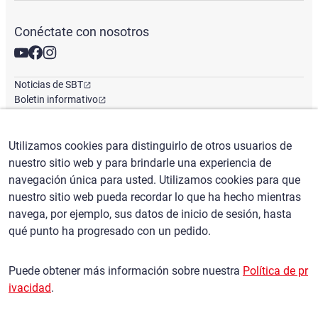
Conéctate con nosotros
Noticias de SBT
Boletin informativo
Oficina Global
Utilizamos cookies para distinguirlo de otros usuarios de
nuestro sitio web y para brindarle una experiencia de
Español
/
($) USD
navegación única para usted. Utilizamos cookies para que
nuestro sitio web pueda recordar lo que ha hecho mientras
navega, por ejemplo, sus datos de inicio de sesión, hasta
qué punto ha progresado con un pedido.
Condiciones de uso
política de privacidad
Puede obtener más información sobre nuestra
Política de pr
Política de reclamaciones
ivacidad
.
Política básica contra las fuerzas antisociales
Control de exportación de seguridad