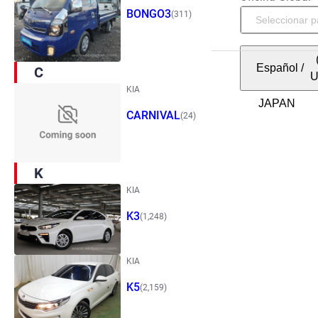
BONGO3
(311)
Español
/
C
KIA
CARNIVAL
(24)
K
KIA
K3
(1,248)
KIA
K5
(2,159)