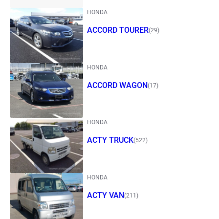
HONDA
ACCORD TOURER
(29)
HONDA
ACCORD WAGON
(17)
HONDA
ACTY TRUCK
(522)
HONDA
ACTY VAN
(211)