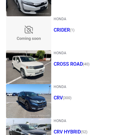
HONDA
CRIDER
(1)
HONDA
CROSS ROAD
(40)
HONDA
CRV
(300)
HONDA
CRV HYBRID
(52)