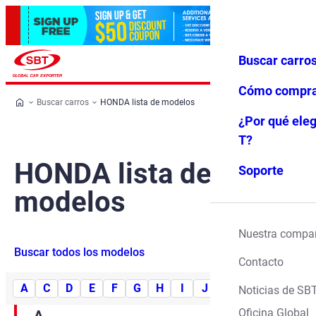
Buscar carro
Iniciar ses
Favoritos
Menú
ión
Cómo compr
Buscar carros
HONDA lista de modelos
¿Por qué eleg
T?
HONDA lista de
Soporte
modelos
Nuestra compa
Buscar todos los modelos
Contacto
A
C
D
E
F
G
H
I
J
L
M
N
O
Noticias de SB
Oficina Global
A