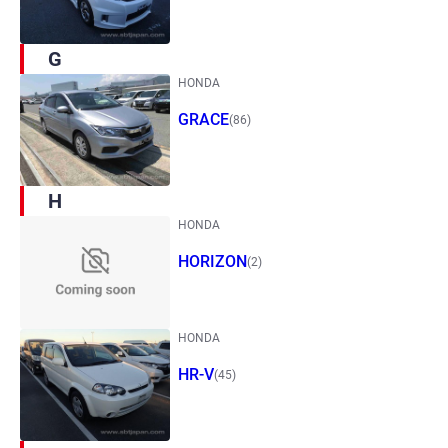
G
HONDA
GRACE
(86)
H
HONDA
HORIZON
(2)
HONDA
HR-V
(45)