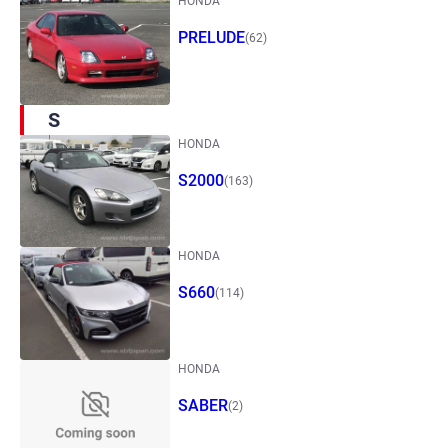
HONDA
PRELUDE
(62)
S
HONDA
S2000
(163)
HONDA
S660
(114)
HONDA
SABER
(2)