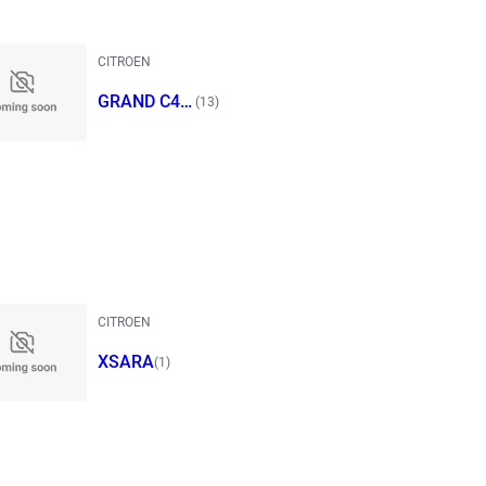
CITROEN
GRAND C4 S
(13)
PACETOURE
R
CITROEN
XSARA
(1)