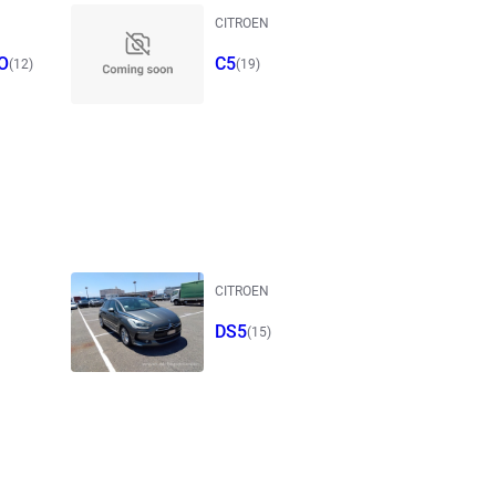
CITROEN
O
C5
(12)
(19)
CITROEN
DS5
(15)