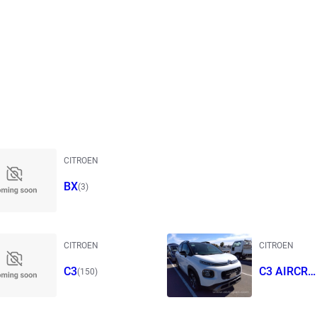
CITROEN
BX
(3)
CITROEN
CITROEN
C3
C3 AIRCRO
(150)
S