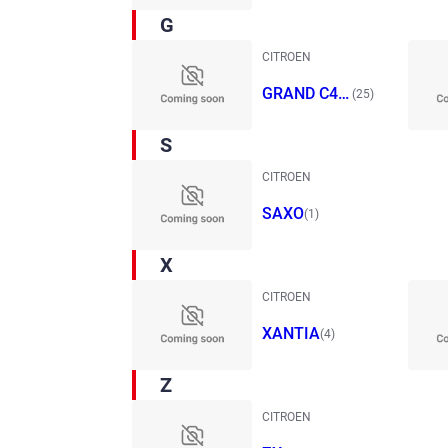
G
CITROEN
GRAND C4 P
(25)
ICASSO
S
CITROEN
SAXO
(1)
X
CITROEN
XANTIA
(4)
Z
CITROEN