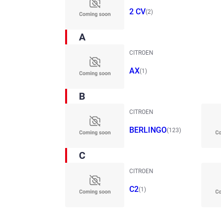
2 CV
(2)
A
CITROEN
AX
(1)
B
CITROEN
BERLINGO
(123)
C
CITROEN
C2
(1)