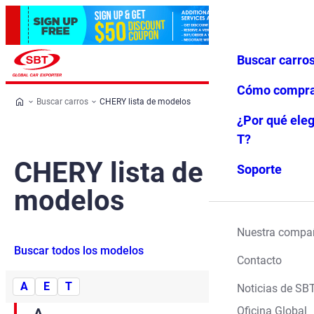
Buscar carro
Iniciar ses
Favoritos
Menú
ión
Cómo compr
Buscar carros
CHERY lista de modelos
¿Por qué eleg
T?
CHERY lista de
Soporte
modelos
Nuestra compa
Buscar todos los modelos
Contacto
A
E
T
Noticias de SB
Oficina Global
A