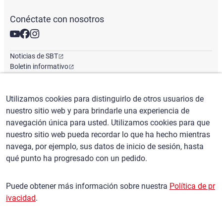
Conéctate con nosotros
Noticias de SBT
Boletin informativo
Oficina Global
Utilizamos cookies para distinguirlo de otros usuarios de
nuestro sitio web y para brindarle una experiencia de
Español
/
($) USD
navegación única para usted. Utilizamos cookies para que
nuestro sitio web pueda recordar lo que ha hecho mientras
navega, por ejemplo, sus datos de inicio de sesión, hasta
qué punto ha progresado con un pedido.
Condiciones de uso
política de privacidad
Puede obtener más información sobre nuestra
Política de pr
Política de reclamaciones
ivacidad
.
Política básica contra las fuerzas antisociales
Control de exportación de seguridad
Mapa del sitio