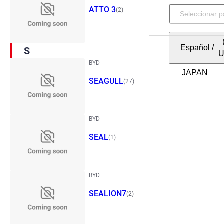
ATTO 3
(2)
Español
/
S
BYD
SEAGULL
(27)
BYD
SEAL
(1)
BYD
SEALION7
(2)