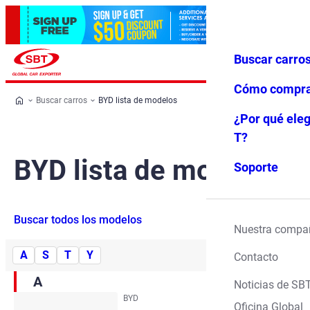
Buscar carro
Iniciar ses
Favoritos
Menú
ión
Cómo compr
Buscar carros
BYD lista de modelos
¿Por qué eleg
T?
BYD lista de modelos
Soporte
Buscar todos los modelos
Nuestra compa
A
S
T
Y
Contacto
A
Noticias de SB
BYD
Oficina Global