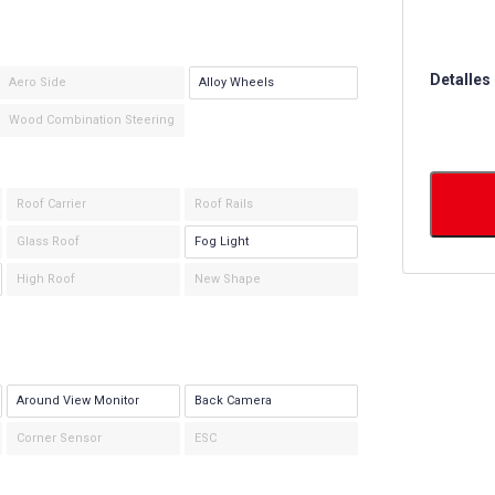
Detalles
Aero Side
Alloy Wheels
Wood Combination Steering
Roof Carrier
Roof Rails
Glass Roof
Fog Light
High Roof
New Shape
Around View Monitor
Back Camera
Corner Sensor
ESC