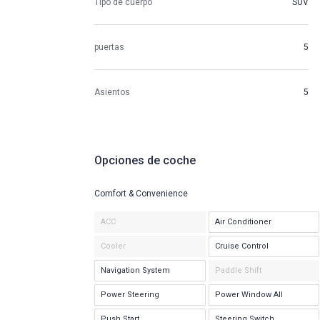
Tipo de cuerpo
SUV
puertas
5
Asientos
5
Opciones de coche
Comfort & Convenience
ACC
Air Conditioner
Cooler
Cruise Control
Navigation System
Paddle Shift
Power Steering
Power Window All
Push Start
Steering Switch