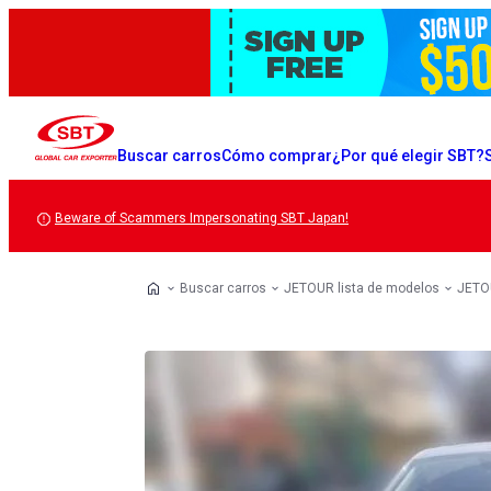
Buscar carros
Cómo comprar
¿Por qué elegir SBT?
Beware of Scammers Impersonating SBT Japan!
Buscar carros
JETOUR lista de modelos
JETOU