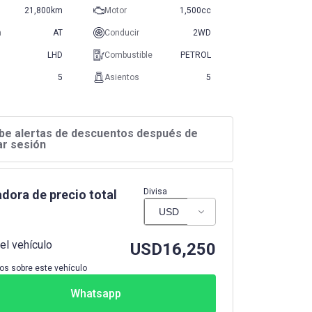
21,800km
Motor
1,500cc
n
AT
Conducir
2WD
LHD
Combustible
PETROL
5
Asientos
5
be alertas de descuentos después de
iar sesión
Divisa
dora de precio total
el vehículo
USD
16,250
os sobre este vehículo
Whatsapp