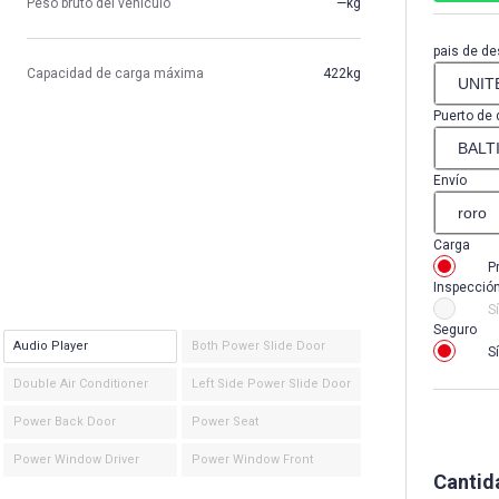
Peso bruto del vehículo
—kg
pais de de
Capacidad de carga máxima
422kg
Puerto de 
Envío
Carga
P
Inspecció
Sí
Seguro
Audio Player
Both Power Slide Door
Sí
Double Air Conditioner
Left Side Power Slide Door
Power Back Door
Power Seat
Power Window Driver
Power Window Front
Cantid