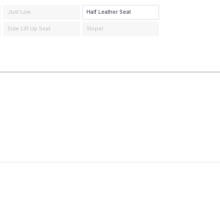
Just Low
Half Leather Seat
Side Lift Up Seat
Sloper