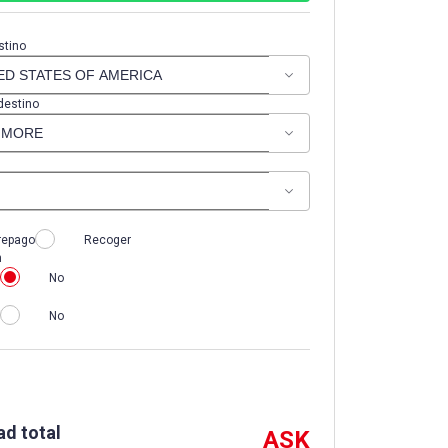
stino
destino
repago
Recoger
n
No
No
ad total
ASK