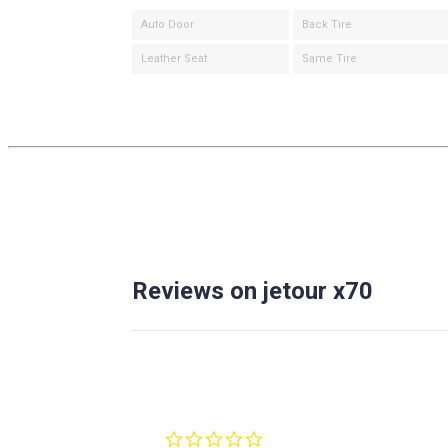
Auto Door
Back Tire
Leather Seat
Same Tire
Reviews on jetour x70
0.0