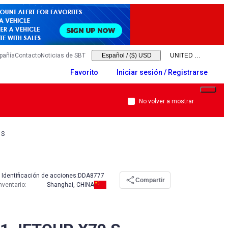
pañía
Contacto
Noticias de SBT
Español
/
($) USD
Favorito
Iniciar sesión / Registrarse
No volver a mostrar
 S
Identificación de acciones:
DDA8777
Compartir
nventario
:
Shanghai, CHINA