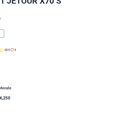
/1 JETOUR X70 S
V
0.0
5
3
star
rating
ehículo
6,250