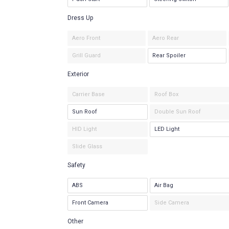
Dress Up
Aero Front
Aero Rear
Grill Guard
Rear Spoiler
Exterior
Carrier Base
Roof Box
Sun Roof
Double Sun Roof
HID Light
LED Light
Slide Glass
Safety
ABS
Air Bag
Front Camera
Side Camera
Other