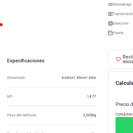
Kilometraje
Transmisió
Direccion
Puerta
Reci
Especificaciones
inic
Dimensión
4.60m×1.90m×1.69m
Calcula
M3
14.77
Precio d
Contácten
Peso del vehículo
2,000kg