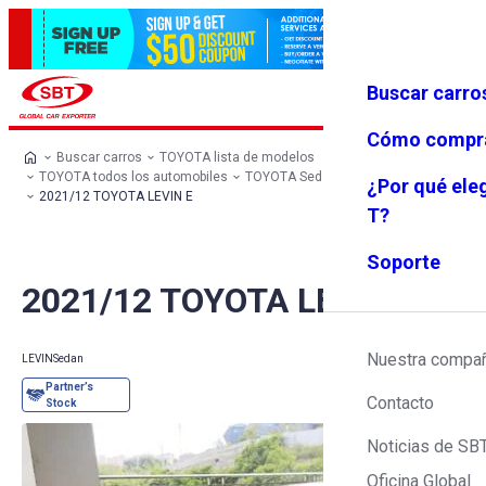
Buscar carro
Iniciar se
Favoritos
Menú
sión
Cómo compr
Buscar carros
TOYOTA lista de modelos
TOYOTA todos los automobiles
TOYOTA Sedan
TOYOTA LEVIN
¿Por qué ele
2021/12 TOYOTA LEVIN E
T?
Soporte
2021/12 TOYOTA LEVIN E
Nuestra compa
LEVIN
Sedan
Contacto
Noticias de SB
Oficina Global