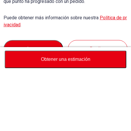
qué punto ha progresado con un pedido.
Puede obtener más información sobre nuestra
Política de pr
ivacidad
.
Accept
Decline
Obtener una estimación
Divisa
Calculadora de precio total
Comprar
Soporte
Precio del vehículo
USD
7,900
Sobre Nosotros
Contáctenos sobre este vehículo
Whatsapp
Consulta