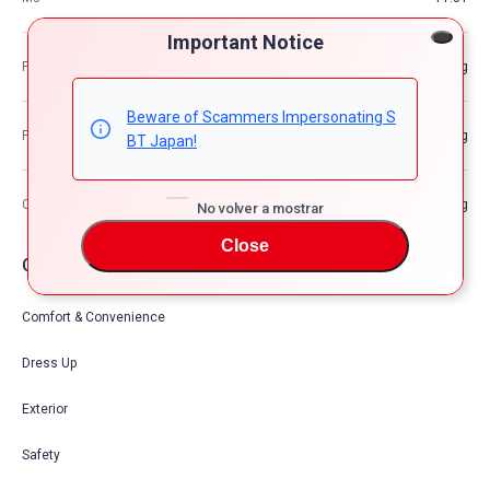
Important Notice
Peso del vehículo
—kg
Beware of Scammers Impersonating S
Peso bruto del vehículo
—kg
BT Japan!
Capacidad de carga máxima
—kg
No volver a mostrar
Close
Opciones de coche
Comfort & Convenience
Dress Up
Exterior
Safety