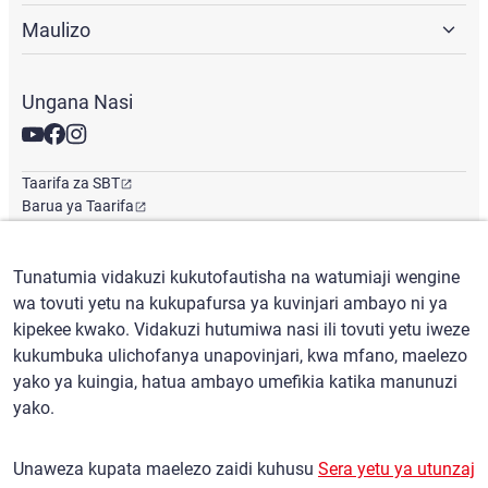
Maulizo
Ungana Nasi
Taarifa za SBT
Barua ya Taarifa
Ofisi ya Kimataifa
Tunatumia vidakuzi kukutofautisha na watumiaji wengine
wa tovuti yetu na kukupafursa ya kuvinjari ambayo ni ya
Kiswahili
/
($) USD
kipekee kwako. Vidakuzi hutumiwa nasi ili tovuti yetu iweze
kukumbuka ulichofanya unapovinjari, kwa mfano, maelezo
yako ya kuingia, hatua ambayo umefikia katika manunuzi
yako.
Masharti ya matumizi
Sera ya Siri
Unaweza kupata maelezo zaidi kuhusu
Sera yetu ya utunzaj
Sera ya Madai