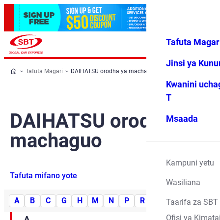
Tafuta Magar
Ingia
Vipendwa
Menyu
changu
Jinsi ya Kun
Tafuta Magari
DAIHATSU orodha ya machaguo
Kwanini ucha
T
DAIHATSU orodha ya
Msaada
machaguo
Kampuni yetu
Tafuta mifano yote
Wasiliana
A
B
C
G
H
M
N
P
R
S
T
Y
Taarifa za SBT
Ofisi ya Kimata
A