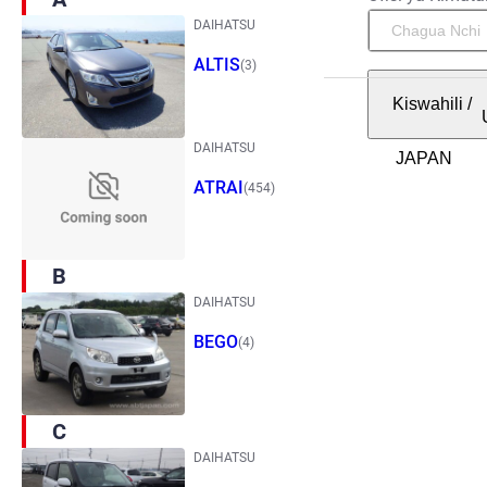
DAIHATSU
ALTIS
(3)
Kiswahili
/
DAIHATSU
ATRAI
(454)
B
DAIHATSU
BEGO
(4)
C
DAIHATSU