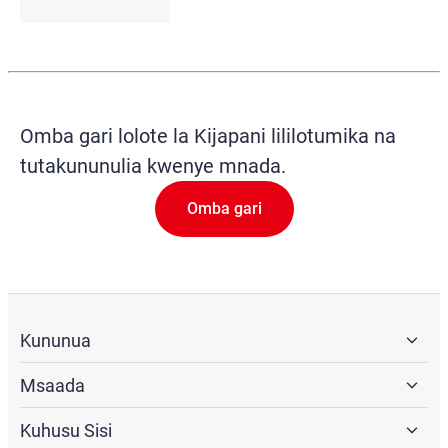
Omba gari lolote la Kijapani lililotumika na
tutakununulia kwenye mnada.
Omba gari
Kununua
Msaada
Kuhusu Sisi