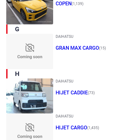
COPEN
(1,139)
G
DAIHATSU
GRAN MAX CARGO
(15)
H
DAIHATSU
HIJET CADDIE
(73)
DAIHATSU
HIJET CARGO
(1,435)