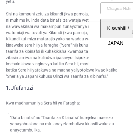
yetu.
Sisi na kampuni zetu za kikundi (kwa pamoja, "Kikundi") tunaamini
ni muhimu kulinda data binafsi za wateja wetu (ikiwa ni pamoja
na wawakilishi wa makampuni tunayofanya nao biashara) na
Kiswahili
/
watumiaji wa tovuti ya Kikundi (kwa pamoja, "wewe") ili kwa
Kikundi kutimiza matarajio yako na wadau wengine wote. Kikundi
kinaweka sera hii ya faragha ("Sera" hii) kuhusiana na utunzaji wa
taarifa za kibinafsi ili kuhakikisha kwamba taarifa za kibinafsi
zitasimamiwa na kulindwa ipasavyo. Isipokuwa ikiwa
imebainishwa vinginevyo katika Sera hii, masharti yaliyotumiwa
katika Sera hii yatakuwa na maana yaliyotolewa kwao katika
"Sheria ya Japani kuhusu Ulinzi wa Taarifa za Kibinafsi."
Ufafanuzi
Kwa madhumuni ya Sera hii ya Faragha:
"Data binafsi" au "Taarifa za Kibinafsi" hurejelea maelezo
yanayohusiana na mtu anayetambuliwa kiuasili wake au
anayetambulika.