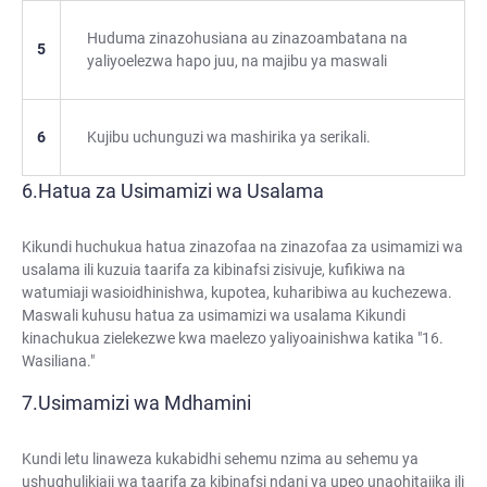
Huduma zinazohusiana au zinazoambatana na
5
yaliyoelezwa hapo juu, na majibu ya maswali
6
Kujibu uchunguzi wa mashirika ya serikali.
Hatua za Usimamizi wa Usalama
Kikundi huchukua hatua zinazofaa na zinazofaa za usimamizi wa
usalama ili kuzuia taarifa za kibinafsi zisivuje, kufikiwa na
watumiaji wasioidhinishwa, kupotea, kuharibiwa au kuchezewa.
Maswali kuhusu hatua za usimamizi wa usalama Kikundi
kinachukua zielekezwe kwa maelezo yaliyoainishwa katika "16.
Wasiliana."
Usimamizi wa Mdhamini
Kundi letu linaweza kukabidhi sehemu nzima au sehemu ya
ushughulikiaji wa taarifa za kibinafsi ndani ya upeo unaohitajika ili