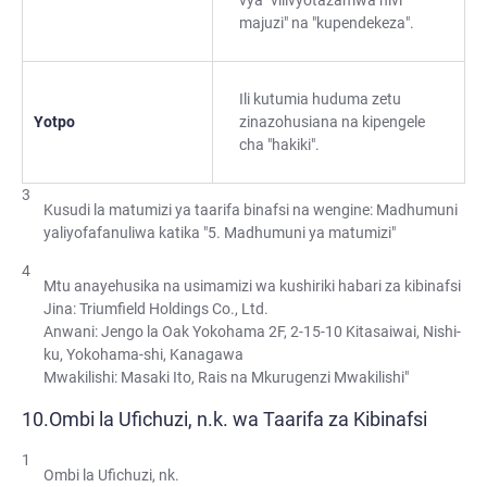
vya "vilivyotazamwa hivi
majuzi" na "kupendekeza".
Ili kutumia huduma zetu
Yotpo
zinazohusiana na kipengele
cha "hakiki".
Kusudi la matumizi ya taarifa binafsi na wengine: Madhumuni
yaliyofafanuliwa katika "5. Madhumuni ya matumizi"
Mtu anayehusika na usimamizi wa kushiriki habari za kibinafsi
Jina: Triumfield Holdings Co., Ltd.
Anwani: Jengo la Oak Yokohama 2F, 2-15-10 Kitasaiwai, Nishi-
ku, Yokohama-shi, Kanagawa
Mwakilishi: Masaki Ito, Rais na Mkurugenzi Mwakilishi"
Ombi la Ufichuzi, n.k. wa Taarifa za Kibinafsi
Ombi la Ufichuzi, nk.