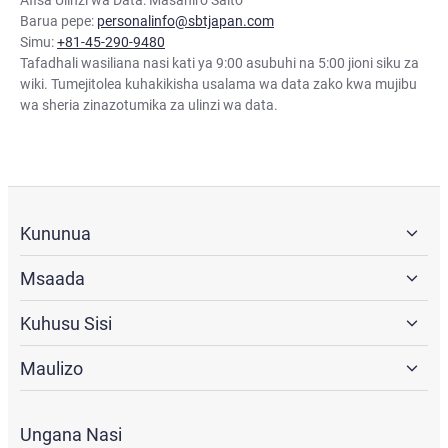
Afisa Ulinzi wa Data: Masahiro Saito
Barua pepe:
personalinfo@sbtjapan.com
Simu:
+81-45-290-9480
Tafadhali wasiliana nasi kati ya 9:00 asubuhi na 5:00 jioni siku za
wiki. Tumejitolea kuhakikisha usalama wa data zako kwa mujibu
wa sheria zinazotumika za ulinzi wa data.
Kununua
Msaada
Kuhusu Sisi
Maulizo
Ungana Nasi