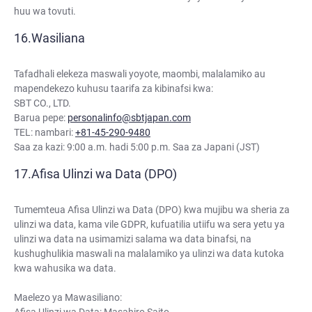
huu wa tovuti.
Wasiliana
Tafadhali elekeza maswali yoyote, maombi, malalamiko au
mapendekezo kuhusu taarifa za kibinafsi kwa:
SBT CO., LTD.
Barua pepe:
personalinfo@sbtjapan.com
TEL: nambari:
+81-45-290-9480
Saa za kazi: 9:00 a.m. hadi 5:00 p.m. Saa za Japani (JST)
Afisa Ulinzi wa Data (DPO)
Tumemteua Afisa Ulinzi wa Data (DPO) kwa mujibu wa sheria za
ulinzi wa data, kama vile GDPR, kufuatilia utiifu wa sera yetu ya
ulinzi wa data na usimamizi salama wa data binafsi, na
kushughulikia maswali na malalamiko ya ulinzi wa data kutoka
kwa wahusika wa data.
Maelezo ya Mawasiliano: