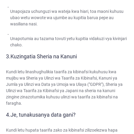
Unapojaza uchunguzi wa wateja kwa hiari, toa maoni kuhusu
ubao wetu wowote wa ujumbe au kupitia barua pepe au
wasiliana nasi.
Unapotumia au tazama tovuti yetu kupitia vidakuzi vya kivinjari
chako.
Kuzingatia Sheria na Kanuni
Kundi letu linashughulikia taarifa za kibinafsi kukuhusu kwa
mujibu wa Sheria ya Ulinzi wa Taarifa za Kibinafsi, Kanuni ya
Jumla ya Ulinzi wa Data ya Umoja wa Ulaya ("GDPR"), Sheria ya
Ulinzi wa Taarifa za Kibinafsi ya Japani na sheria na kanuni
zingine zinazotumika kuhusu ulinzi wa taarifa za kibinafsi na
faragha.
Je, tunakusanya data gani?
Kundi letu hupata taarifa zako za kibinafsi zilizoelezwa hapa