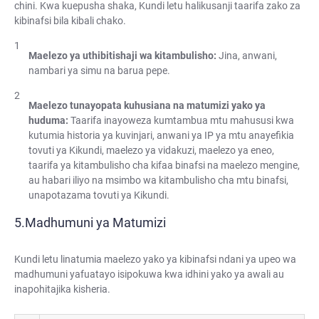
chini. Kwa kuepusha shaka, Kundi letu halikusanji taarifa zako za
kibinafsi bila kibali chako.
Maelezo ya uthibitishaji wa kitambulisho:
Jina, anwani,
nambari ya simu na barua pepe.
Maelezo tunayopata kuhusiana na matumizi yako ya
huduma:
Taarifa inayoweza kumtambua mtu mahususi kwa
kutumia historia ya kuvinjari, anwani ya IP ya mtu anayefikia
tovuti ya Kikundi, maelezo ya vidakuzi, maelezo ya eneo,
taarifa ya kitambulisho cha kifaa binafsi na maelezo mengine,
au habari iliyo na msimbo wa kitambulisho cha mtu binafsi,
unapotazama tovuti ya Kikundi.
Madhumuni ya Matumizi
Kundi letu linatumia maelezo yako ya kibinafsi ndani ya upeo wa
madhumuni yafuatayo isipokuwa kwa idhini yako ya awali au
inapohitajika kisheria.