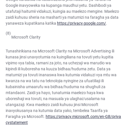
Google inavyoweka na kupanga maudhui yetu. Dashibodi ya
utafutaji haitumii vidakuzi, kuingia au maelezo mengine. Maelezo
zaidi kuhusu sheria na masharti ya matumizi na faragha ya data
yanaweza kupatikana katika
https://privacy.google.com/
.
Microsoft Clarity
Tunashirikiana na Microsoft Clarity na Microsoft Advertising ili
kunasa jinsi unavyotumia na kuingiliana na tovuti yetu kupitia
vipimo vya tabia, ramani za joto, na uchezaji wa marudio wa
kipindi ili kuboresha na kuuza bidhaa/huduma zetu. Data ya
matumizi ya tovuti inanaswa kwa kutumia vidakuzi vya mtu wa
kwanza na wa tatu na teknolojia nyingine za ufuatiliaji ili
kubainisha umaarufu wa bidhaa/huduma na shughuli za
mtandaoni. Zaidi ya hayo, tunatumia maelezo haya kwa
uboreshaji wa tovuti, na masuala ya ulaghai/usalama na
utangazaji. Kwa maelezo zaidi kuhusu jinsi Microsoft
inavyokusanya na kutumia data yako, tembelea Taarifa ya
Faragha ya Microsoft.
https://privacy.microsoft.com/en-GB/priva
cystatement