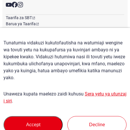
Taarifa za SBT
Barua ya Taarifa
Ofisi ya Kimataifa
Tunatumia vidakuzi kukutofautisha na watumiaji wengine
wa tovuti yetu na kukupafursa ya kuvinjari ambayo ni ya
Kiswahili
/
($) USD
kipekee kwako. Vidakuzi hutumiwa nasi ili tovuti yetu iweze
kukumbuka ulichofanya unapovinjari, kwa mfano, maelezo
yako ya kuingia, hatua ambayo umefikia katika manunuzi
yako.
Masharti ya matumizi
Sera ya Siri
Unaweza kupata maelezo zaidi kuhusu
Sera yetu ya utunzaj
Sera ya Madai
i siri
.
Sera ya Msingi Dhidi ya Vikosi vya Kupambana na Jamii
Udhibiti salama wa usafirishaji
Ramani ya tovuti
Privacy Policy
Terms of Servi
This site is protected by reCAPTCHA and the Google
and
ce
Accept
Decline
apply.
© SBT CO., LTD. Haki zote zimehifadhiwa