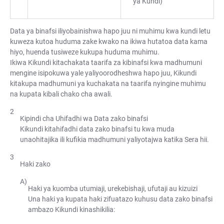
ya Kundi)
Data ya binafsi iliyobainishwa hapo juu ni muhimu kwa kundi letu
kuweza kutoa huduma zake kwako na ikiwa hutatoa data kama
hiyo, huenda tusiweze kukupa huduma muhimu.
Ikiwa Kikundi kitachakata taarifa za kibinafsi kwa madhumuni
mengine isipokuwa yale yaliyoorodheshwa hapo juu, Kikundi
kitakupa madhumuni ya kuchakata na taarifa nyingine muhimu
na kupata kibali chako cha awali.
Kipindi cha Uhifadhi wa Data zako binafsi
Kikundi kitahifadhi data zako binafsi tu kwa muda
unaohitajika ili kufikia madhumuni yaliyotajwa katika Sera hii.
Haki zako
Haki ya kuomba utumiaji, urekebishaji, ufutaji au kizuizi
Una haki ya kupata haki zifuatazo kuhusu data zako binafsi
ambazo Kikundi kinashikilia: