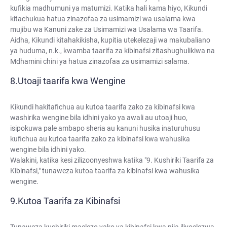
kufikia madhumuni ya matumizi. Katika hali kama hiyo, Kikundi
kitachukua hatua zinazofaa za usimamizi wa usalama kwa
mujibu wa Kanuni zake za Usimamizi wa Usalama wa Taarifa.
Aidha, Kikundi kitahakikisha, kupitia utekelezaji wa makubaliano
ya huduma, n.k., kwamba taarifa za kibinafsi zitashughulikiwa na
Mdhamini chini ya hatua zinazofaa za usimamizi salama.
Utoaji taarifa kwa Wengine
Kikundi hakitafichua au kutoa taarifa zako za kibinafsi kwa
washirika wengine bila idhini yako ya awali au utoaji huo,
isipokuwa pale ambapo sheria au kanuni husika inaturuhusu
kufichua au kutoa taarifa zako za kibinafsi kwa wahusika
wengine bila idhini yako.
Walakini, katika kesi zilizoonyeshwa katika "9. Kushiriki Taarifa za
Kibinafsi," tunaweza kutoa taarifa za kibinafsi kwa wahusika
wengine.
Kutoa Taarifa za Kibinafsi