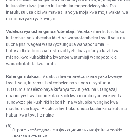
kukusalimu kwa jina na kukumbuka mapendeleo yako. Pia
inaruhusu usaidizi wa mawasiliano ya moja kwa moja wakati wa
matumizi yako ya kuvinjari.
Vidakuzi vya uchanganuzi/utendaji.
Vidakuzi hivi huturuhusu
kutambua na kuhesabu idadi ya wanaotembelea tovuti yetu na
kuona jinsi wageni wanavyozunguka wanapoitumia. Hii
hutusaidia kuboresha jinsi tovuti yetu inavyofanya kazi, kwa
mfano, kwa kuhakikisha kwamba watumiaji wanapata kile
wanachotafuta kwa urahisi.
Kulenga vidakuzi.
Vidakuzi hivi vinarekodi ziara yako kwenye
tovuti yetu, kurasa ulizotembelea na viungo ulivyofuata.
Tutatumia maelezo haya kufanya tovuti yetu na utangazaji
unaoonyeshwa humo kufaa zaidi kwa mambo yanayokuvutia.
Tunaweza pia kushiriki habari hii na wahusika wengine kwa
madhumuni haya. Vidakuzi hivi hukuruhusu kushiriki na kutuma
habari kwa tovuti zingine.
Строго необходимые и функциональные файлы cookie
(всегда активны)