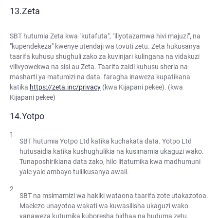
Zeta
SBT hutumia Zeta kwa "kutafuta", "iliyotazamwa hivi majuzi", na
"kupendekeza" kwenye utendaji wa tovuti zetu. Zeta hukusanya
taarifa kuhusu shughuli zako za kuvinjari kulingana na vidakuzi
vilivyowekwa na sisi au Zeta. Taarifa zaidi kuhusu sheria na
masharti ya matumizi na data. faragha inaweza kupatikana
katika
https://zeta.inc/privacy
(kwa Kijapani pekee). (kwa
Kijapani pekee)
Yotpo
SBT hutumia Yotpo Ltd katika kuchakata data. Yotpo Ltd
hutusaidia katika kushughulikia na kusimamia ukaguzi wako.
Tunaposhirikiana data zako, hilo litatumika kwa madhumuni
yale yale ambayo tuliikusanya awali.
SBT na msimamizi wa hakiki wataona taarifa zote utakazotoa.
Maelezo unayotoa wakati wa kuwasilisha ukaguzi wako
yanaweza kutumika kuboresha bidhaa na huduma zetu.