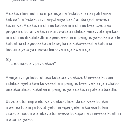
Vidakuzi hivi muhimu ni pamoja na "vidakuzi vinavyohitajika
kabisa" na "vidakuzi vinavyofanya kazi," ambavyo haviwezi
kuzimwa. Vidakuzi muhimu kabisa ni muhimu kwa tovuti au
programu kufanya kazi vizuri, wakati vidakuzi vinavyofanya kazi
ni muhimu ili kuhifadhi mapendeleo na mipangilio yako, kama vile
kufuatilia chaguo zako za faragha na kukuwezesha kutumia
huduma yetu ya mawasiliano ya moja kwa moja.
Je, unazuia vipi vidakuzi?
Vivinjari vingi hukuruhusu kukataa vidakuzi. Unaweza kuzuia
vidakuzi vyetu kwa kuwezesha mpangilio kwenye kivinjari chako
unaokuruhusu kukataa mipangilio ya vidakuzi vyote au baadhi.
Ukizuia utumiaji wetu wa vidakuzi, huenda usiweze kufikia
maeneo fulani ya tovuti yetu na vipengele na kurasa fulani
zitazuia huduma ambayo tunaweza kukupa na zinaweza kuathiri
matumizi yako.