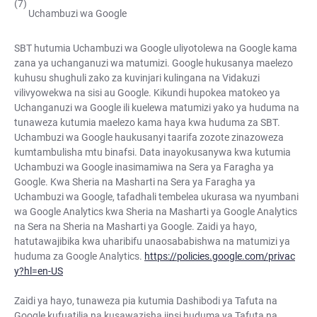
Uchambuzi wa Google
SBT hutumia Uchambuzi wa Google uliyotolewa na Google kama
zana ya uchanganuzi wa matumizi. Google hukusanya maelezo
kuhusu shughuli zako za kuvinjari kulingana na Vidakuzi
vilivyowekwa na sisi au Google. Kikundi hupokea matokeo ya
Uchanganuzi wa Google ili kuelewa matumizi yako ya huduma na
tunaweza kutumia maelezo kama haya kwa huduma za SBT.
Uchambuzi wa Google haukusanyi taarifa zozote zinazoweza
kumtambulisha mtu binafsi. Data inayokusanywa kwa kutumia
Uchambuzi wa Google inasimamiwa na Sera ya Faragha ya
Google. Kwa Sheria na Masharti na Sera ya Faragha ya
Uchambuzi wa Google, tafadhali tembelea ukurasa wa nyumbani
wa Google Analytics kwa Sheria na Masharti ya Google Analytics
na Sera na Sheria na Masharti ya Google. Zaidi ya hayo,
hatutawajibika kwa uharibifu unaosababishwa na matumizi ya
huduma za Google Analytics.
https://policies.google.com/privac
y?hl=en-US
Zaidi ya hayo, tunaweza pia kutumia Dashibodi ya Tafuta na
Google kufuatilia na kusawazisha jinsi huduma ya Tafuta na