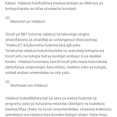
habari. Vidakuzi huhifadhiwa kwenye kivinjari au diski kuu ya
kompyutayako au kifaa utumiacho kuvinjari.
Matumizi ya Vidakuzi
Tovuti ya SBT hutumia vidakuzi na teknolojia zingine
zinazofanana za ufuatiliaji au uchanganuzi (kwa pamoja,
"Vidakuzi") ili kuboresha huduma kwa ajili yako.
Tunatumia vidakuzi kukutofautisha na watumiaji wengine wa
tovuti yetu na kukupa hali ya kuvinjari ambayo ni ya kipekee
kwako. Vidakuzi hutumiwa nasi ili tovuti yetu iweze kukumbuka
ulichofanya unapovinjari, kwa mfano, maelezo yako ya kuingia,
umbali ambao umeendelea na oda yako.
Muhtasari wa Vidakuzi
Vidakuzi hubadilishwa kati ya seva ya watoa huduma na
programu yako ya kutazama mtandao (kivinjari) na huwekwa
kwenye kifaa chako na tovuti unayotembelea. Unaweza kulemaza
utendakazi wa vidakuzi kwa kuweka kivinjari chako. Hata hivyo,