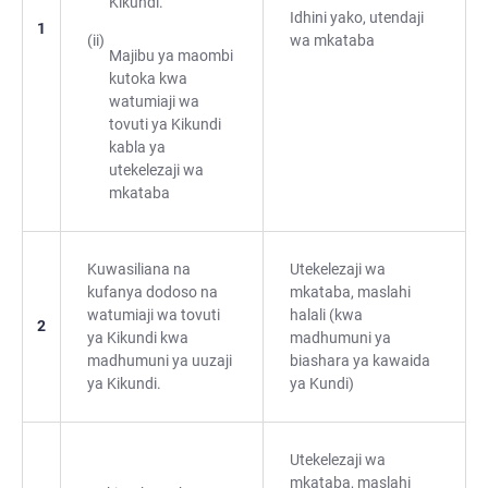
Kikundi.
Idhini yako, utendaji
1
wa mkataba
Majibu ya maombi
kutoka kwa
watumiaji wa
tovuti ya Kikundi
kabla ya
utekelezaji wa
mkataba
Kuwasiliana na
Utekelezaji wa
kufanya dodoso na
mkataba, maslahi
watumiaji wa tovuti
halali (kwa
2
ya Kikundi kwa
madhumuni ya
madhumuni ya uuzaji
biashara ya kawaida
ya Kikundi.
ya Kundi)
Utekelezaji wa
mkataba, maslahi