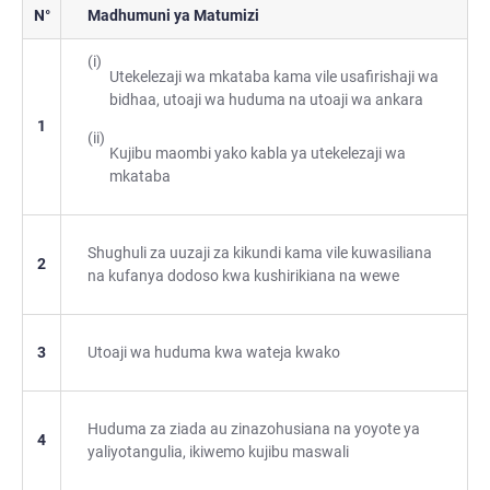
N°
Madhumuni ya Matumizi
Utekelezaji wa mkataba kama vile usafirishaji wa
bidhaa, utoaji wa huduma na utoaji wa ankara
1
Kujibu maombi yako kabla ya utekelezaji wa
mkataba
Shughuli za uuzaji za kikundi kama vile kuwasiliana
2
na kufanya dodoso kwa kushirikiana na wewe
3
Utoaji wa huduma kwa wateja kwako
Huduma za ziada au zinazohusiana na yoyote ya
4
yaliyotangulia, ikiwemo kujibu maswali