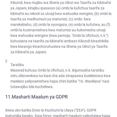
Kikundi, kwa mujibu wa Sheria ya Ulinzi wa Taarifa za Kibinafsi
ya Japani, kitajibu ipasavyo (a) ombi la kufichua taarifa za
kibinafsi au rekodi za utoaji kwa wahusika wengine, (b) ombi la
taarifa ya madhumuni ya matumizi, (c) ombi. kwa
marekebisho, (d) ombi la nyongeza, (e) ombi la kufutwa, au (f)
ombi la kusimamishwa kwa matumizi au kukomesha utoaji
kwa wahusika wengine (kwa pamoja, "Ombi la Ufichuzi, n.k.")
kuhusiana na taarifa za kibinafsi ambazo Kikundi kinashikilia
kwa kiwango kinachoruhusiwa na Sheria ya Ulinzi ya Taarifa
za Kibinafsi ya Japani.
Taratibu
Maswali kuhusu Ombi la Ufichuzi, n.k. ikijumuisha taratibu
zetu zilizowekwa na kiasi cha ada zinapaswa kuelekezwa kwa
maelezo yaliyoainishwa hapa chini katika "16. Wasiliana" nasi
tutawajibu bila kuchelewa.
Masharti Maalum ya GDPR
Ikiwa uko katika Eneo la Kiuchumi la Ulaya ("EEA"), GDPR
inatumika kwako. Kwa hivyo, masharti maalum yaliyotajwa hapa