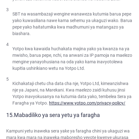
SBT na wasambazaji wengine wanaweza kutumia barua pepe
yako kuwasiliana nawe kama sehemu ya ukaguzi wako. Barua
pepe yako haitatumika kwa madhumuni ya matangazo ya
biashara.
Yotpo kwa kawaida huchakata majina yako ya kwanza na ya
mwisho, barua pepe, nchi, na anwani za IP pamoja na maelezo
mengine yanayohusiana na oda yako kama inavyotolewa
kupitia ushirikiano wetu na Yotpo Ltd.
Kichakataji chetu cha data cha nje, Yotpo Ltd, kimeanzishwa
nje ya Japani, na Marekani. Kwa maelezo zaidi kuhusu jinsi
Yotpo inavyokusanya na kutumia data yako, tembelea Sera ya
Faragha ya Yotpo.
https://www.yotpo.com/privacy-policy/
Mabadiliko ya sera yetu ya faragha
Kampuni yetu inaweka sera yake ya faragha chini ya ukaguzi wa
mara kwa mara na inaweka maboresho yeyote kwenye ukurasa