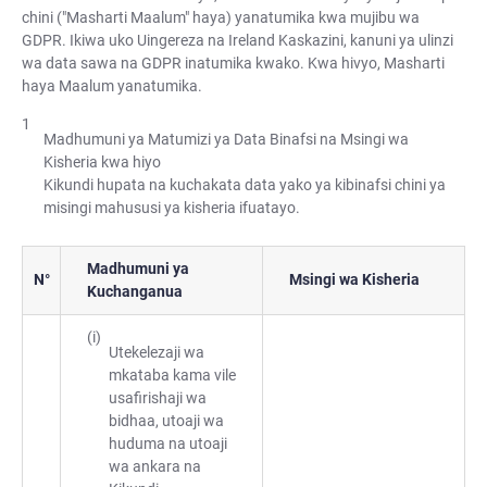
chini ("Masharti Maalum" haya) yanatumika kwa mujibu wa
GDPR. Ikiwa uko Uingereza na Ireland Kaskazini, kanuni ya ulinzi
wa data sawa na GDPR inatumika kwako. Kwa hivyo, Masharti
haya Maalum yanatumika.
Madhumuni ya Matumizi ya Data Binafsi na Msingi wa
Kisheria kwa hiyo
Kikundi hupata na kuchakata data yako ya kibinafsi chini ya
misingi mahususi ya kisheria ifuatayo.
Madhumuni ya
N°
Msingi wa Kisheria
Kuchanganua
Utekelezaji wa
mkataba kama vile
usafirishaji wa
bidhaa, utoaji wa
huduma na utoaji
wa ankara na