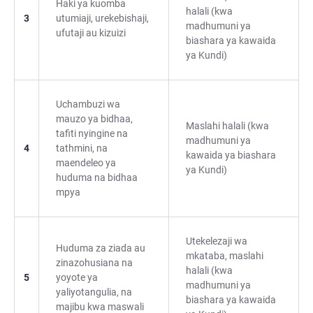
Haki ya kuomba
halali (kwa
3
utumiaji, urekebishaji,
madhumuni ya
ufutaji au kizuizi
biashara ya kawaida
ya Kundi)
Uchambuzi wa
mauzo ya bidhaa,
Maslahi halali (kwa
tafiti nyingine na
madhumuni ya
4
tathmini, na
kawaida ya biashara
maendeleo ya
ya Kundi)
huduma na bidhaa
mpya
Utekelezaji wa
Huduma za ziada au
mkataba, maslahi
zinazohusiana na
halali (kwa
5
yoyote ya
madhumuni ya
yaliyotangulia, na
biashara ya kawaida
majibu kwa maswali