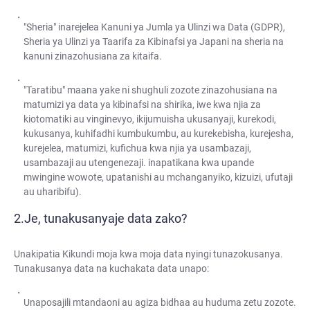
"Sheria" inarejelea Kanuni ya Jumla ya Ulinzi wa Data (GDPR),
Sheria ya Ulinzi ya Taarifa za Kibinafsi ya Japani na sheria na
kanuni zinazohusiana za kitaifa.
"Taratibu" maana yake ni shughuli zozote zinazohusiana na
matumizi ya data ya kibinafsi na shirika, iwe kwa njia za
kiotomatiki au vinginevyo, ikijumuisha ukusanyaji, kurekodi,
kukusanya, kuhifadhi kumbukumbu, au kurekebisha, kurejesha,
kurejelea, matumizi, kufichua kwa njia ya usambazaji,
usambazaji au utengenezaji. inapatikana kwa upande
mwingine wowote, upatanishi au mchanganyiko, kizuizi, ufutaji
au uharibifu).
Je, tunakusanyaje data zako?
Unakipatia Kikundi moja kwa moja data nyingi tunazokusanya.
Tunakusanya data na kuchakata data unapo:
Unaposajili mtandaoni au agiza bidhaa au huduma zetu zozote.