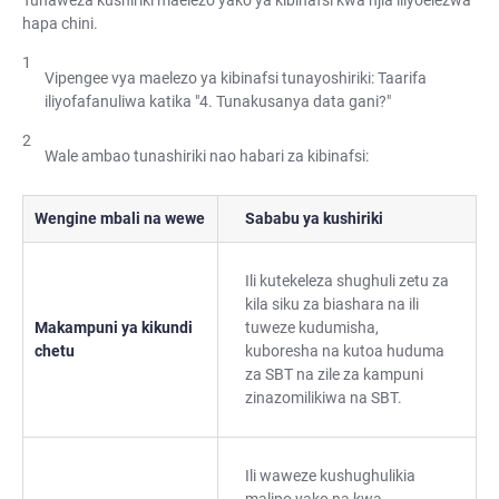
Tunaweza kushiriki maelezo yako ya kibinafsi kwa njia iliyoelezwa
hapa chini.
Vipengee vya maelezo ya kibinafsi tunayoshiriki: Taarifa
iliyofafanuliwa katika "4. Tunakusanya data gani?"
Wale ambao tunashiriki nao habari za kibinafsi:
Wengine mbali na wewe
Sababu ya kushiriki
Ili kutekeleza shughuli zetu za
kila siku za biashara na ili
Makampuni ya kikundi
tuweze kudumisha,
chetu
kuboresha na kutoa huduma
za SBT na zile za kampuni
zinazomilikiwa na SBT.
Ili waweze kushughulikia