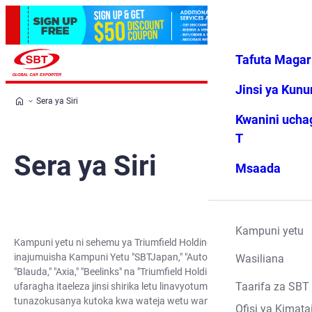
Tafuta Magar
Ingia
Vipendwa
Menyu
changu
Jinsi ya Kun
Sera ya Siri
Kwanini ucha
T
Sera ya Siri
Msaada
Kampuni yetu
Kampuni yetu ni sehemu ya Triumfield Holdings, ambayo
inajumuisha Kampuni Yetu "SBTJapan," "Autocom Japan," "Ru,"
Wasiliana
"Blauda," "Axia," "Beelinks" na "Triumfield Holdings." Sera hii ya
Taarifa za SBT
ufaragha itaeleza jinsi shirika letu linavyotumia data binafsi
tunazokusanya kutoka kwa wateja wetu wanapotumia tovuti
Ofisi ya Kimata