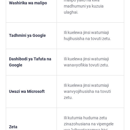
malipo yako na kwa
Washirika wa malipo
madhumuni ya kuzuia
ulaghai.
Ili kuelewa jinsi watumiaji
Tadhmini ya Google
hujihusisha na tovuti zetu.
Dashibodi ya Tafuta na
Ili kuelewa jinsi watumiaji
Google
wanavyofikia tovuti zetu.
Ili kuelewa jinsi watumiaji
Uwazi wa Microsoft
wanvyojihusisha na tovuti
zetu.
Ili kutumia huduma zetu
zinazohusiana na vipengele
Zeta