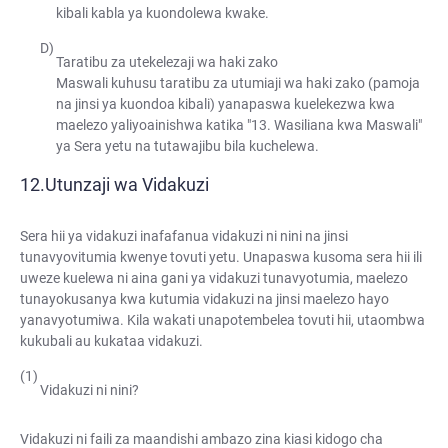
kibali kabla ya kuondolewa kwake.
Taratibu za utekelezaji wa haki zako
Maswali kuhusu taratibu za utumiaji wa haki zako (pamoja
na jinsi ya kuondoa kibali) yanapaswa kuelekezwa kwa
maelezo yaliyoainishwa katika "13. Wasiliana kwa Maswali"
ya Sera yetu na tutawajibu bila kuchelewa.
Utunzaji wa Vidakuzi
Sera hii ya vidakuzi inafafanua vidakuzi ni nini na jinsi
tunavyovitumia kwenye tovuti yetu. Unapaswa kusoma sera hii ili
uweze kuelewa ni aina gani ya vidakuzi tunavyotumia, maelezo
tunayokusanya kwa kutumia vidakuzi na jinsi maelezo hayo
yanavyotumiwa. Kila wakati unapotembelea tovuti hii, utaombwa
kukubali au kukataa vidakuzi.
Vidakuzi ni nini?
Vidakuzi ni faili za maandishi ambazo zina kiasi kidogo cha