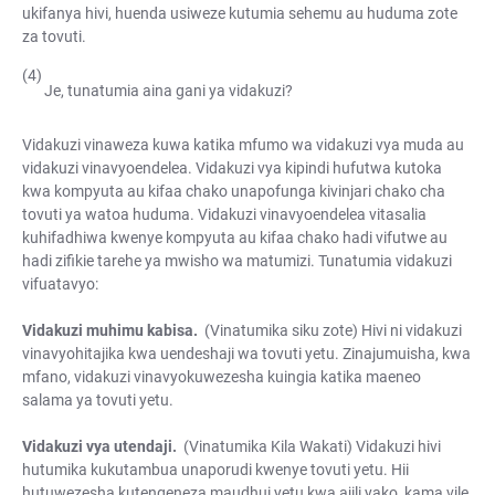
ukifanya hivi, huenda usiweze kutumia sehemu au huduma zote
za tovuti.
Je, tunatumia aina gani ya vidakuzi?
Vidakuzi vinaweza kuwa katika mfumo wa vidakuzi vya muda au
vidakuzi vinavyoendelea. Vidakuzi vya kipindi hufutwa kutoka
kwa kompyuta au kifaa chako unapofunga kivinjari chako cha
tovuti ya watoa huduma. Vidakuzi vinavyoendelea vitasalia
kuhifadhiwa kwenye kompyuta au kifaa chako hadi vifutwe au
hadi zifikie tarehe ya mwisho wa matumizi. Tunatumia vidakuzi
vifuatavyo:
Vidakuzi muhimu kabisa.
(Vinatumika siku zote) Hivi ni vidakuzi
vinavyohitajika kwa uendeshaji wa tovuti yetu. Zinajumuisha, kwa
mfano, vidakuzi vinavyokuwezesha kuingia katika maeneo
salama ya tovuti yetu.
Vidakuzi vya utendaji.
(Vinatumika Kila Wakati) Vidakuzi hivi
hutumika kukutambua unaporudi kwenye tovuti yetu. Hii
hutuwezesha kutengeneza maudhui yetu kwa ajili yako, kama vile