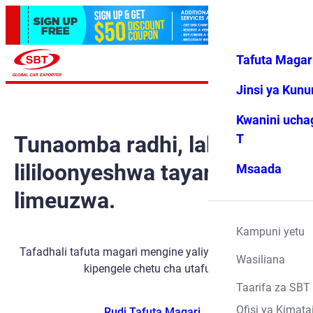
Tafuta Magar
Ingia
Vipendwa
Menyu
changu
Jinsi ya Kun
Kwanini ucha
Tunaomba radhi, lakini gari
T
lililoonyeshwa tayari
Msaada
limeuzwa.
Kampuni yetu
Tafadhali tafuta magari mengine yaliyopo kwa kutumia
Wasiliana
kipengele chetu cha utafutaji.
Taarifa za SBT
Ofisi ya Kimata
Rudi Tafuta Magari