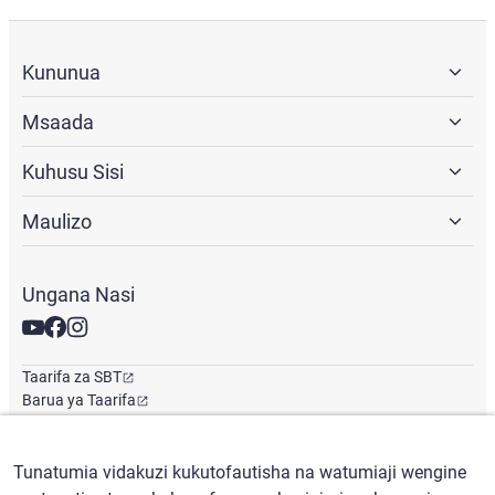
Kununua
Msaada
Kuhusu Sisi
Maulizo
Ungana Nasi
Taarifa za SBT
Barua ya Taarifa
Ofisi ya Kimataifa
Tunatumia vidakuzi kukutofautisha na watumiaji wengine