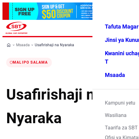
Tafuta Magar
Ingia
Vipendwa
Menyu
changu
Jinsi ya Kun
Msaada
Usafirishaji na Nyaraka
Kwanini ucha
T
MALIPO SALAMA
Msaada
Usafirishaji na
Kampuni yetu
Nyaraka
Wasiliana
Taarifa za SBT
Ofisi ya Kimata