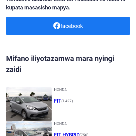
kupata masasisho mapya.
facebook
Mifano iliyotazamwa mara nyingi
zaidi
HONDA
FIT
(1,427)
HONDA
FIT HYBRID
(756)