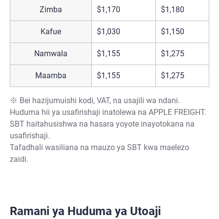
Zimba
$1,170
$1,180
$
Kafue
$1,030
$1,150
$
Namwala
$1,155
$1,275
$
Maamba
$1,155
$1,275
$
※ Bei hazijumuishi kodi, VAT, na usajili wa ndani.
Huduma hii ya usafirishaji inatolewa na APPLE FREIGHT.
SBT haitahusishwa na hasara yoyote inayotokana na
usafirishaji.
Tafadhali wasiliana na mauzo ya SBT kwa maelezo
zaidi.
Ramani ya Huduma ya Utoaji