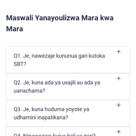
Maswali Yanayoulizwa Mara kwa
Mara
Q1. Je, nawezaje kununua gari kutoka
SBT?
Q2. Je, kuna ada ya usajili au ada ya
uanachama?
Q3. Je, kuna huduma yoyote ya
udhamini inapatikana?
Q4. Ninawezaje kujua hali ya gari?