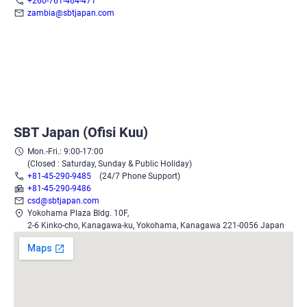
+260-761-464-471
zambia@sbtjapan.com
SBT Japan (Ofisi Kuu)
Mon.-Fri.: 9:00-17:00
(Closed : Saturday, Sunday & Public Holiday)
+81-45-290-9485
(24/7 Phone Support)
+81-45-290-9486
csd@sbtjapan.com
Yokohama Plaza Bldg. 10F,
2-6 Kinko-cho, Kanagawa-ku, Yokohama, Kanagawa 221-0056 Japan