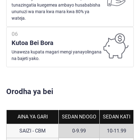
tunazingatia kuegemea ambayo husababisha
ununuzi wa mara kwa mara kwa 80% ya
wateja.
Kutoa Bei Bora
Unaweza kupata magari mengi yanayolingana
na bajeti yako.
Orodha ya bei
AINA YA GARI
SEDAN NDOGO
SEDAN KATI
S
SAIZI - CBM
0-9.99
10-11.99