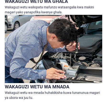
WAKAGUZI WETU WA GHALA
Wakaguzi wetu waliopata mafunzo wataangalia kwa makini
magari yako yanapofika kwenye ghala.
WAKAGUZI WETU WA MNADA
Wakaguzi wetu wa mnada huhakikisha kuwa tunanunua magari
ya ubora wa juu tu.