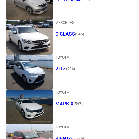
MERCEDES
C CLASS
(945)
TOYOTA
VITZ
(986)
TOYOTA
MARK X
(597)
TOYOTA
SIENTA
(2,775)