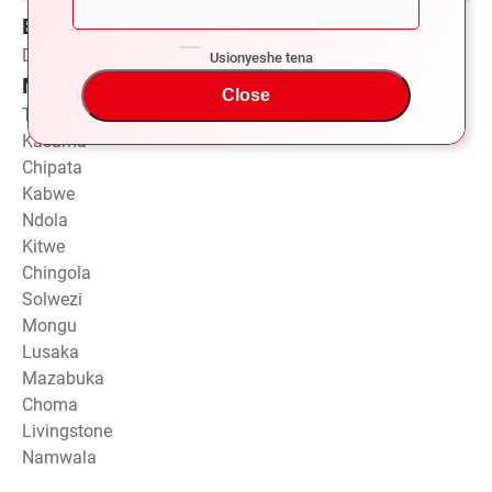
Bandari ya Kupakua
Dar es Salaam
Usionyeshe tena
Miji ya Kuwasilisha kupitia Dar es Salaam
Close
Tunduma / Nakonde
Kasama
Chipata
Kabwe
Ndola
Kitwe
Chingola
Solwezi
Mongu
Lusaka
Mazabuka
Choma
Livingstone
Namwala