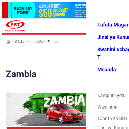
Tafuta Magar
Ingia
Vipendwa
Menyu
changu
Jinsi ya Kun
Ofisi ya Kimataifa
Zambia
Kwanini ucha
T
Msaada
Zambia
Kampuni yetu
Wasiliana
Taarifa za SBT
Ofisi ya Kimata