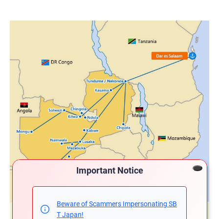
Important Notice
Beware of Scammers Impersonating SB
T Japan!