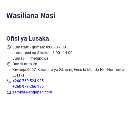
Wasiliana Nasi
Ofisi ya Lusaka
Jumatatu - Ijumaa: 8:00 - 17:00
Jumamosi na Sikukuu: 8:00 - 14:00
Jumapili: Imefungwa
Dansil auto ltd
Kiwanja 6057, Barabara ya Sibweni, Eneo la Manda Hill, Northmead,
Lusaka
+260-760-524-925
+260-973-266-195
zambia@sbtjapan.com