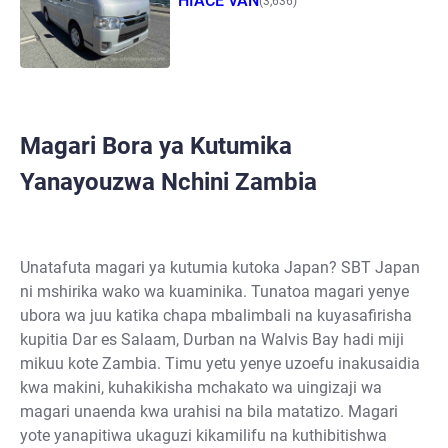
HIACE VAN
(3,636)
Magari Bora ya Kutumika
Yanayouzwa Nchini Zambia
Unatafuta magari ya kutumia kutoka Japan? SBT Japan
ni mshirika wako wa kuaminika. Tunatoa magari yenye
ubora wa juu katika chapa mbalimbali na kuyasafirisha
kupitia Dar es Salaam, Durban na Walvis Bay hadi miji
mikuu kote Zambia. Timu yetu yenye uzoefu inakusaidia
kwa makini, kuhakikisha mchakato wa uingizaji wa
magari unaenda kwa urahisi na bila matatizo. Magari
yote yanapitiwa ukaguzi kikamilifu na kuthibitishwa