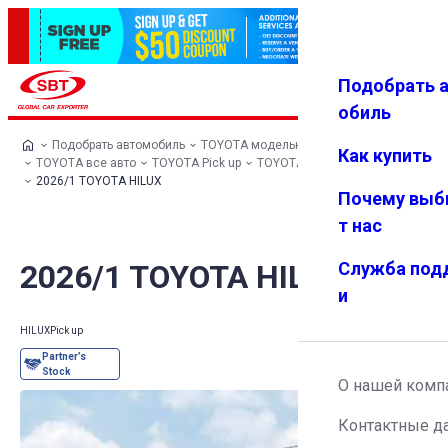
Подобрать 
Авториз
Избранн
Меню
ация
ое
обиль
Подобрать автомобиль
TOYOTA модельный ряд
Как купить
TOYOTA все авто
TOYOTA Pick up
TOYOTA HILUX
2026/1 TOYOTA HILUX
Почему выб
т нас
2026/1 TOYOTA HILUX
Служба под
и
HILUX
Pick up
О нашей комп
Контактные д