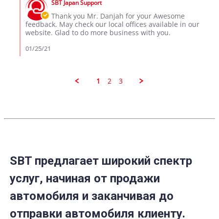
24
SBT Japan Support
Store
Jan
Owner
Thank you Mr. Danjah for your Awesome
2021
on
feedback. May check our local offices available in our
Review
website. Glad to do more business with you.
by
danjah
01/25/21
on
24
Jan
2021
1
2
3
SBT предлагает широкий спектр
услуг, начиная от продажи
автомобиля и заканчивая до
отправки автомобиля клиенту.