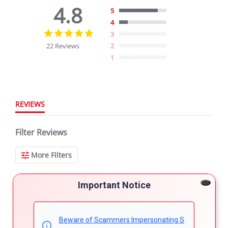
4.8
5
4
4.8
3
star
22 Reviews
2
rating
1
REVIEWS
Filter Reviews
More Filters
Important Notice
22 Reviews
Beware of Scammers Impersonating S
Hamoni A.
Verified Buyer