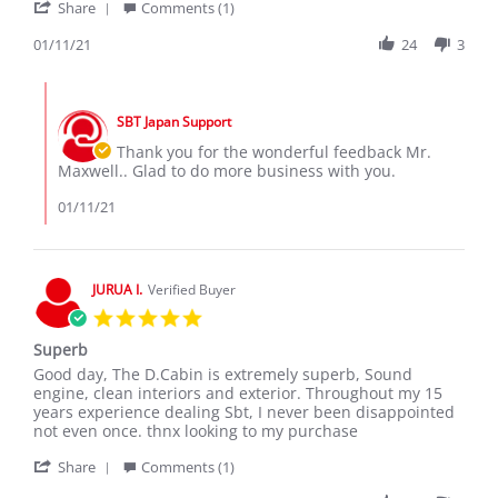
'
Jan
thank
Share
Comments (1)
Share
2021
Review
01/11/21
24
3
by
Maxwell
Comments
k.
by
on
SBT Japan Support
Store
11
Owner
Thank you for the wonderful feedback Mr.
Jan
on
Maxwell.. Glad to do more business with you.
2021
Review
by
01/11/21
Maxwell
k.
on
11
JURUA I.
Verified Buyer
Jan
5.0
2021
star
Superb
rating
Review
review
Good day, The D.Cabin is extremely superb, Sound
by
stating
engine, clean interiors and exterior. Throughout my 15
JURUA
Superb
years experience dealing Sbt, I never been disappointed
I.
not even once. thnx looking to my purchase
on
'
16
Share
Comments (1)
Share
May