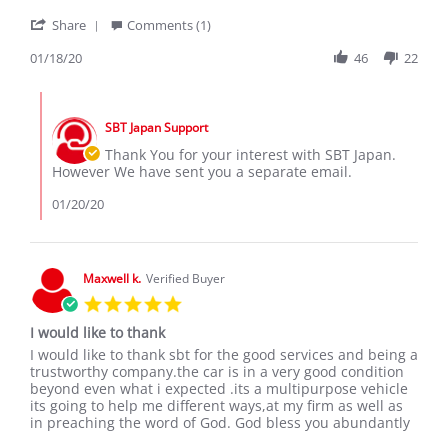
by
stating
'
Sospeter
Sbt
Share
Comments (1)
Share
M.
Review
01/18/20
46
22
on
by
18
Sospeter
Jan
Comments
M.
2020
by
on
SBT Japan Support
Store
18
Owner
Thank You for your interest with SBT Japan.
Jan
on
However We have sent you a separate email.
2020
Review
by
01/20/20
Sospeter
M.
on
18
Maxwell k.
Verified Buyer
Jan
5.0
2020
star
I would like to thank
rating
Review
review
I would like to thank sbt for the good services and being a
by
stating
trustworthy company.the car is in a very good condition
Maxwell
I
beyond even what i expected .its a multipurpose vehicle
k.
would
its going to help me different ways,at my firm as well as
on
like
in preaching the word of God. God bless you abundantly
11
to