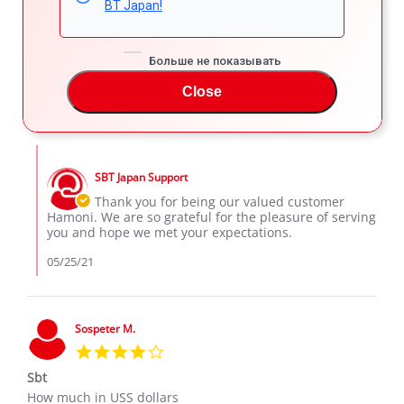
BT Japan!
5.0
star
Used car but looked brand new.
rating
Review
review
Very satisfied with my purchase.
Больше не показывать
by
stating
'
Hamoni
Used
Share
Comments (1)
Close
Share
A.
car
Review
05/24/21
89
2
on
but
by
24
looked
Hamoni
May
brand
Comments
A.
2021
new.
by
on
SBT Japan Support
Store
24
Owner
Thank you for being our valued customer
May
on
Hamoni. We are so grateful for the pleasure of serving
2021
Review
you and hope we met your expectations.
by
Hamoni
05/25/21
A.
on
24
May
Sospeter M.
2021
4.0
star
Sbt
rating
Review
review
How much in USS dollars