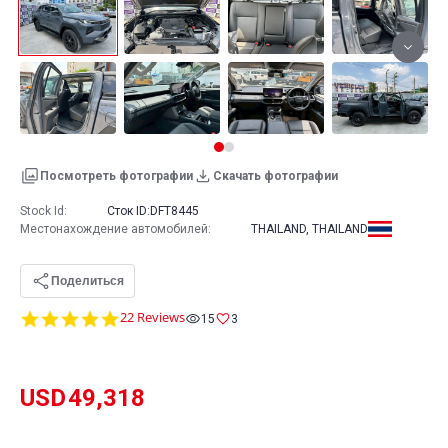
Посмотреть фотографии
Скачать фотографии
Stock Id:
Сток ID:
DFT8445
Местонахождение автомобилей
:
THAILAND, THAILAND
Поделиться
4.8
22 Reviews
15
3
star
rating
USD
49,318