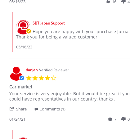
Review
05/16/23
16
4
2023
by
JURUA
Comments
I.
by
on
SBT Japan Support
Store
16
Owner
Hope you are happy with your purchase Jurua.
May
on
Thank you for being a valued customer!
2023
Review
by
05/16/23
JURUA
I.
on
16
danjah
Verified Reviewer
May
4.0
2023
star
Car market
rating
Review
review
Your service is very enjoyable. But it would be great if you
by
stating
could have representatives in our country. thanks .
danjah
Car
'
on
market
Share
Comments (1)
Share
24
Review
01/24/21
7
0
Jan
by
2021
danjah
Comments
on
by