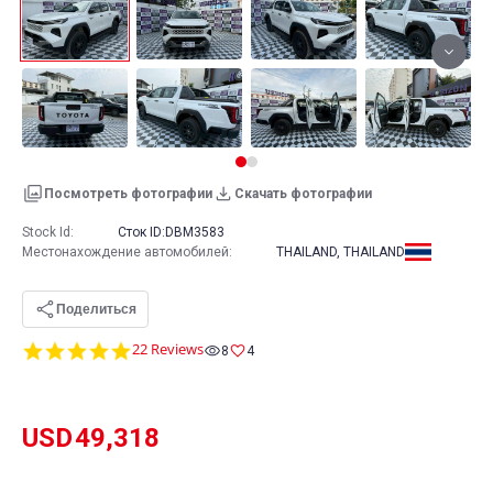
Посмотреть фотографии
Скачать фотографии
Stock Id:
Сток ID:
DBM3583
Местонахождение автомобилей
:
THAILAND, THAILAND
Поделиться
4.8
22 Reviews
8
4
star
rating
USD
49,318