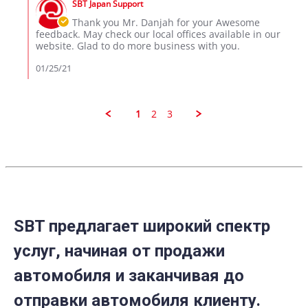
24
SBT Japan Support
Store
Jan
Owner
Thank you Mr. Danjah for your Awesome
2021
on
feedback. May check our local offices available in our
Review
website. Glad to do more business with you.
by
danjah
01/25/21
on
24
Jan
2021
1
2
3
SBT предлагает широкий спектр
услуг, начиная от продажи
автомобиля и заканчивая до
отправки автомобиля клиенту.