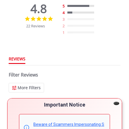
4.8
5
4
4.8
3
star
22 Reviews
2
rating
1
REVIEWS
Filter Reviews
More Filters
Important Notice
22 Reviews
Beware of Scammers Impersonating S
Hamoni A.
Verified Buyer