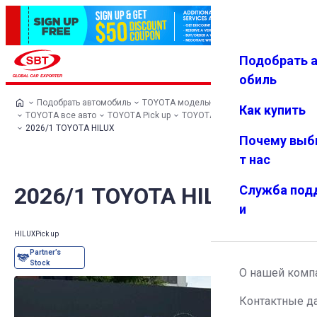
Подобрать 
Авториз
Избранн
Меню
ация
ое
обиль
Подобрать автомобиль
TOYOTA модельный ряд
Как купить
TOYOTA все авто
TOYOTA Pick up
TOYOTA HILUX
2026/1 TOYOTA HILUX
Почему выб
т нас
2026/1 TOYOTA HILUX
Служба под
и
HILUX
Pick up
О нашей комп
Контактные д