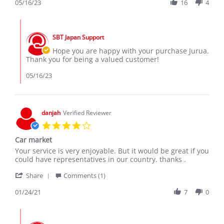
Review
05/16/23
16
4
2023
by
JURUA
Comments
I.
by
on
SBT Japan Support
Store
16
Owner
Hope you are happy with your purchase Jurua.
May
on
Thank you for being a valued customer!
2023
Review
by
05/16/23
JURUA
I.
on
16
danjah
Verified Reviewer
May
4.0
2023
star
Car market
rating
Review
review
Your service is very enjoyable. But it would be great if you
by
stating
could have representatives in our country. thanks .
danjah
Car
'
on
market
Share
Comments (1)
Share
24
Review
01/24/21
7
0
Jan
by
2021
danjah
Comments
on
by