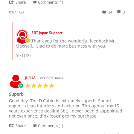
'
Jan
thank
Share
Comments (1)
Share
2021
Review
01/11/21
24
3
by
Maxwell
Comments
k.
by
on
SBT Japan Support
Store
11
Owner
Thank you for the wonderful feedback Mr.
Jan
on
Maxwell.. Glad to do more business with you.
2021
Review
by
01/11/21
Maxwell
k.
on
11
JURUA I.
Verified Buyer
Jan
5.0
2021
star
Superb
rating
Review
review
Good day, The D.Cabin is extremely superb, Sound
by
stating
engine, clean interiors and exterior. Throughout my 15
JURUA
Superb
years experience dealing Sbt, I never been disappointed
I.
not even once. thnx looking to my purchase
on
'
16
Share
Comments (1)
Share
May