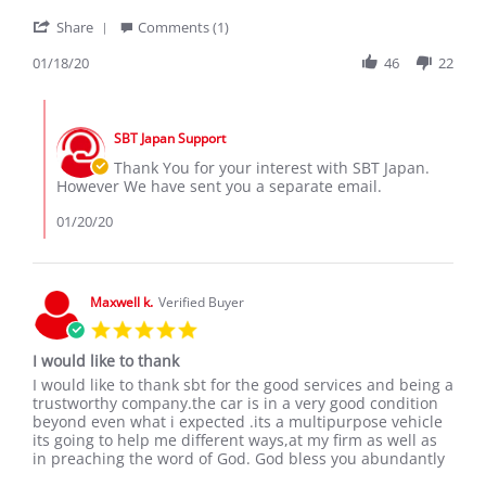
by
stating
'
Sospeter
Sbt
Share
Comments (1)
Share
M.
Review
01/18/20
46
22
on
by
18
Sospeter
Jan
Comments
M.
2020
by
on
SBT Japan Support
Store
18
Owner
Thank You for your interest with SBT Japan.
Jan
on
However We have sent you a separate email.
2020
Review
by
01/20/20
Sospeter
M.
on
18
Maxwell k.
Verified Buyer
Jan
5.0
2020
star
I would like to thank
rating
Review
review
I would like to thank sbt for the good services and being a
by
stating
trustworthy company.the car is in a very good condition
Maxwell
I
beyond even what i expected .its a multipurpose vehicle
k.
would
its going to help me different ways,at my firm as well as
on
like
in preaching the word of God. God bless you abundantly
11
to