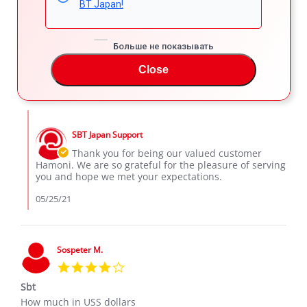
BT Japan!
5.0
star
Used car but looked brand new.
rating
Review
review
Very satisfied with my purchase.
Больше не показывать
by
stating
'
Hamoni
Used
Share
Comments (1)
Close
Share
A.
car
Review
05/24/21
89
2
on
but
by
24
looked
Hamoni
May
brand
Comments
A.
2021
new.
by
on
SBT Japan Support
Store
24
Owner
Thank you for being our valued customer
May
on
Hamoni. We are so grateful for the pleasure of serving
2021
Review
you and hope we met your expectations.
by
Hamoni
05/25/21
A.
on
24
May
Sospeter M.
2021
4.0
star
Sbt
rating
Review
review
How much in USS dollars