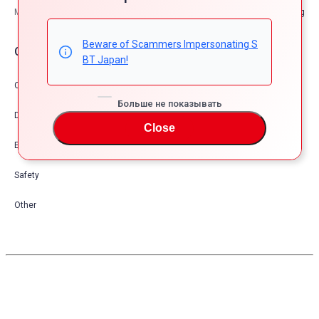
Максимальная грузоподъемность
—kg
Beware of Scammers Impersonating S
Опции автомобия
BT Japan!
Comfort & Convenience
Больше не показывать
Dress Up
Close
Exterior
Safety
Other