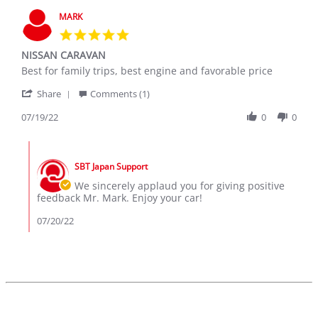
MARK
5.0
star
NISSAN CARAVAN
rating
Review
review
Best for family trips, best engine and favorable price
by
stating
'
MARK
NISSAN
Share
Comments (1)
Share
on
CARAVAN
Review
07/19/22
0
0
19
by
Jul
MARK
2022
Comments
on
by
19
SBT Japan Support
Store
Jul
Owner
We sincerely applaud you for giving positive
2022
on
feedback Mr. Mark. Enjoy your car!
Review
by
07/20/22
MARK
on
19
Jul
2022