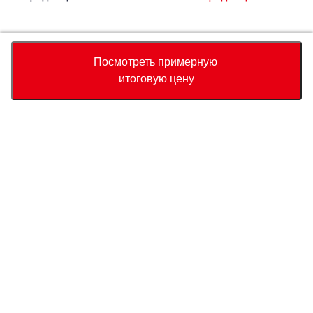
Accept
Decline
Посмотреть примерную
итоговую цену
Валюта
Калькулятор полной стоимости
Купить
Служба поддержки
Цена автомобиля
USD
17,250
О нас
USD
17,360
USD
110
(
0.63%
) Сохранить
Свяжитесь с нами по поводу этого автомобиля
Запрос
Whatsapp
Связаться с нами
Страна прибытия