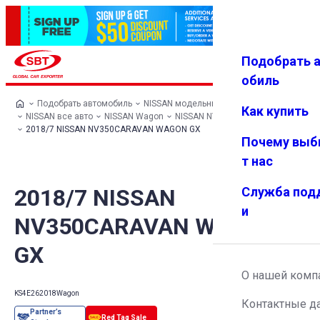
Подобрать 
Авториз
Избранн
Меню
ация
ое
обиль
Подобрать автомобиль
NISSAN модельный ряд
Как купить
NISSAN все авто
NISSAN Wagon
NISSAN NV350CARAVAN WAGON
2018/7 NISSAN NV350CARAVAN WAGON GX
Почему выб
т нас
2018/7 NISSAN
Служба под
и
NV350CARAVAN WAGON
GX
О нашей комп
KS4E26
2018
Wagon
Контактные д