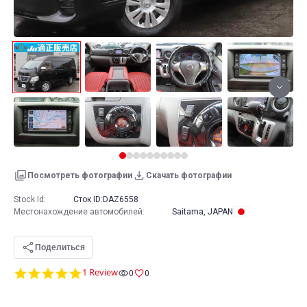
Посмотреть фотографии
Скачать фотографии
Stock Id:
Сток ID:
DAZ6558
Местонахождение автомобилей
:
Saitama, JAPAN
Поделиться
5.0
1 Review
0
0
star
rating