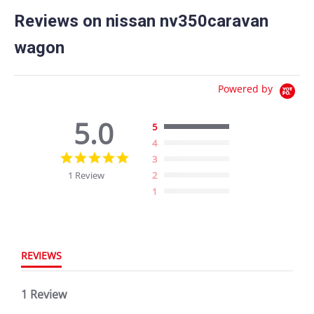
Reviews on nissan nv350caravan
wagon
Powered by
5.0
5
4
5.0
3
star
1 Review
2
rating
1
REVIEWS
1 Review