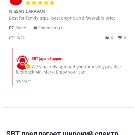
5.0
star
NISSAN CARAVAN
rating
Review
review
Best for family trips, best engine and favorable price
by
stating
'
MARK
NISSAN
Share
Comments (1)
Share
on
CARAVAN
Review
07/19/22
0
0
19
by
Jul
MARK
2022
Comments
on
by
19
SBT Japan Support
Store
Jul
Owner
We sincerely applaud you for giving positive
2022
on
feedback Mr. Mark. Enjoy your car!
Review
by
07/20/22
MARK
on
19
Jul
2022
SBT предлагает широкий спектр