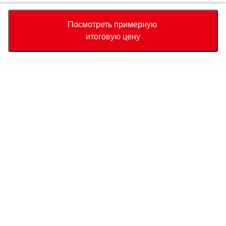
Accept
Decline
Посмотреть примерную
итоговую цену
Валюта
Калькулятор полной стоимости
Купить
Служба поддержки
Цена автомобиля
USD
15,060
О нас
USD
15,300
USD
240
(
1.57%
) Сохранить
Свяжитесь с нами по поводу этого автомобиля
Запрос
Whatsapp
Связаться с нами
Страна прибытия
Новости СБТ