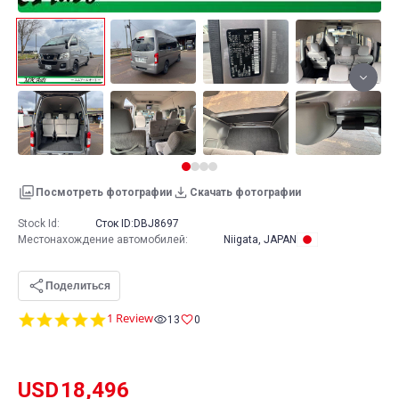
Посмотреть фотографии
Скачать фотографии
Stock Id:
Сток ID:
DBJ8697
Местонахождение автомобилей
:
Niigata, JAPAN
Поделиться
5.0
1 Review
13
0
star
rating
USD
18,496