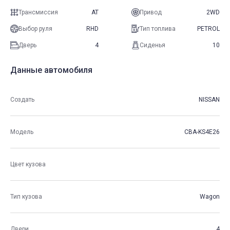
Трансмиссия
AT
Привод
2WD
Выбор руля
RHD
Тип топлива
PETROL
Дверь
4
Сиденья
10
Данные автомобиля
Создать
NISSAN
Модель
CBA-KS4E26
Цвет кузова
Тип кузова
Wagon
Двери
4