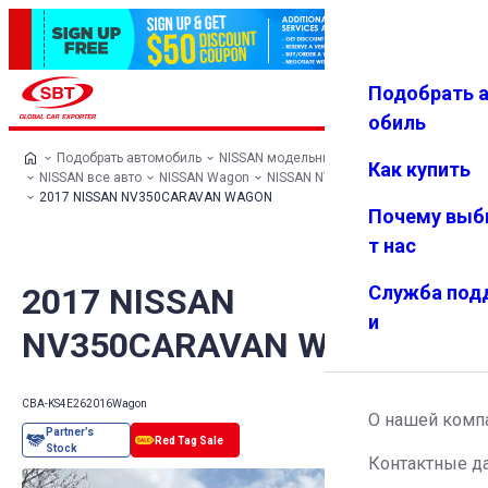
Подобрать 
Авториз
Избранн
Меню
ация
ое
обиль
Подобрать автомобиль
NISSAN модельный ряд
Как купить
NISSAN все авто
NISSAN Wagon
NISSAN NV350CARAVAN WAGON
2017 NISSAN NV350CARAVAN WAGON
Почему выб
т нас
2017 NISSAN
Служба под
и
NV350CARAVAN WAGON
CBA-KS4E26
2016
Wagon
О нашей комп
Контактные д