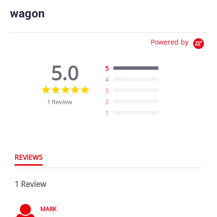
wagon
Powered by
5.0
5
4
5.0
3
star
1 Review
2
rating
1
REVIEWS
1 Review
MARK