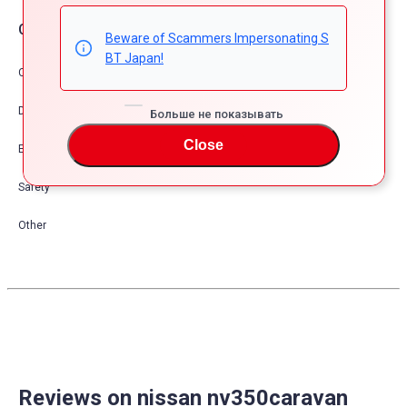
Опции автомобия
Beware of Scammers Impersonating S
BT Japan!
Comfort & Convenience
Dress Up
Больше не показывать
Close
Exterior
Safety
Other
Reviews on nissan nv350caravan