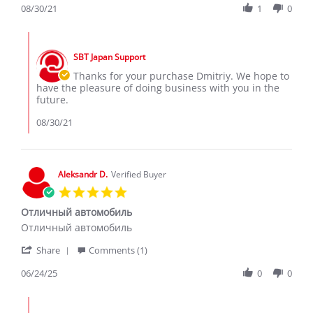
Review
08/30/21
1
0
on
by
30
Dmitriy
Aug
Comments
M.
2021
by
on
SBT Japan Support
Store
30
Owner
Thanks for your purchase Dmitriy. We hope to
Aug
on
have the pleasure of doing business with you in the
2021
Review
future.
by
Dmitriy
08/30/21
M.
on
30
Aug
Aleksandr D.
Verified Buyer
2021
5.0
star
Отличный автомобиль
rating
Review
review
Отличный автомобиль
by
stating
'
Aleksandr
Отличный
Share
Comments (1)
Share
D.
автомобиль
Review
06/24/25
0
0
on
by
24
Aleksandr
Jun
Comments
D.
2025