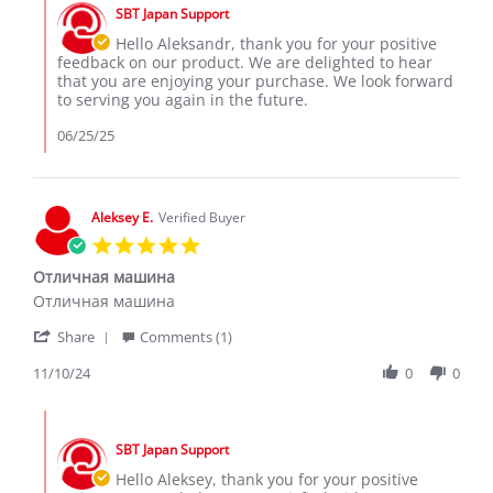
by
on
SBT Japan Support
Store
24
Owner
Hello Aleksandr, thank you for your positive
Jun
on
feedback on our product. We are delighted to hear
2025
Review
that you are enjoying your purchase. We look forward
by
to serving you again in the future.
Aleksandr
D.
06/25/25
on
24
Jun
2025
Aleksey E.
Verified Buyer
5.0
star
Отличная машина
rating
Review
review
Отличная машина
by
stating
'
Aleksey
Отличная
Share
Comments (1)
Share
E.
машина
Review
11/10/24
0
0
on
by
10
Aleksey
Nov
Comments
E.
2024
by
on
SBT Japan Support
Store
10
Owner
Hello Aleksey, thank you for your positive
Nov