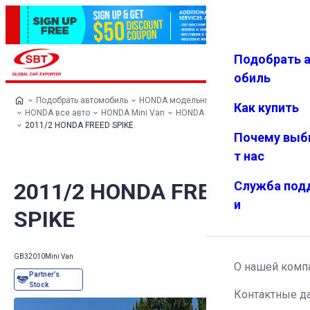
Подобрать 
Авториз
Избранн
Меню
ация
ое
обиль
Подобрать автомобиль
HONDA модельный ряд
Как купить
HONDA все авто
HONDA Mini Van
HONDA FREED SPIKE
2011/2 HONDA FREED SPIKE
Почему выб
т нас
2011/2 HONDA FREED
Служба под
и
SPIKE
GB3
2010
Mini Van
О нашей комп
Контактные д