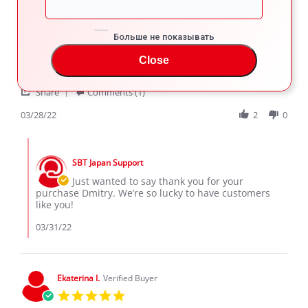
DMITRY B.
Verified Buyer
5.0
Больше не показывать
star
Ok
rating
Close
Review
review
Ok
by
stating
'
DMITRY
Ok
Share
Comments (1)
Share
B.
Review
03/28/22
2
0
on
by
28
DMITRY
Mar
Comments
B.
2022
by
on
SBT Japan Support
Store
28
Owner
Just wanted to say thank you for your
Mar
on
purchase Dmitry. We’re so lucky to have customers
2022
Review
like you!
by
DMITRY
03/31/22
B.
on
28
Mar
Ekaterina I.
Verified Buyer
2022
5.0
star