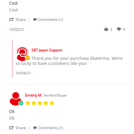
Cool
rating
Review
review
Cool
by
stating
'
Ekaterina
Cool
Share
Comments (1)
Share
I.
Review
10/02/21
2
0
on
by
2
Ekaterina
Oct
Comments
I.
2021
by
on
SBT Japan Support
Store
2
Owner
Thank you for your purchase Ekaterina. We’re
Oct
on
so lucky to have customers like you!
2021
Review
by
10/04/21
Ekaterina
I.
on
2
Dmitriy M.
Verified Buyer
Oct
5.0
2021
star
Ok
rating
Review
review
Ok
by
stating
'
Dmitriy
Ok
Share
Comments (1)
Share
M.