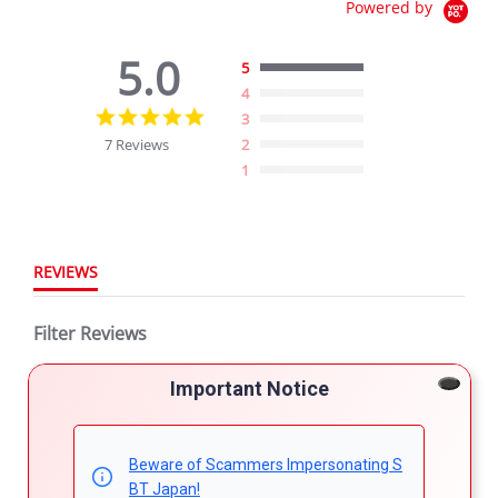
Powered by
5.0
5
4
5.0
3
star
7 Reviews
2
rating
1
REVIEWS
Filter Reviews
More Filters
Important Notice
Beware of Scammers Impersonating S
7 Reviews
BT Japan!