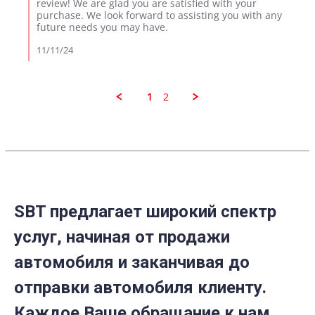
on
review! We are glad you are satisfied with your
2024
Review
purchase. We look forward to assisting you with any
by
future needs you may have.
Aleksey
E.
11/11/24
on
10
Nov
2024
1
2
SBT предлагает широкий спектр
услуг, начиная от продажи
автомобиля и заканчивая до
отправки автомобиля клиенту.
Каждое Ваше обращание к нам