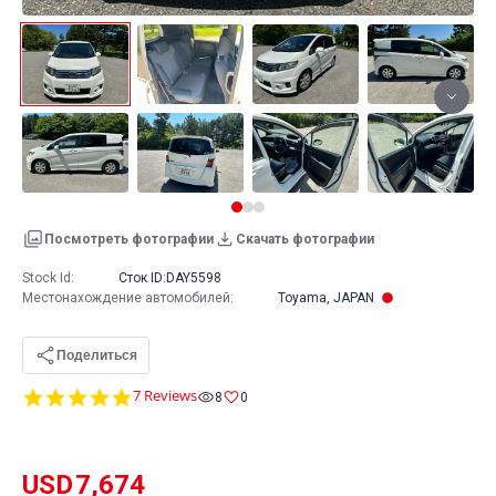
Посмотреть фотографии
Скачать фотографии
Stock Id:
Сток ID:
DAY5598
Местонахождение автомобилей
:
Toyama, JAPAN
Поделиться
5.0
7 Reviews
8
0
star
rating
USD
7,674