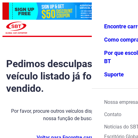
Encontre car
Conecte-
Favoritos
Menu
se
Como compr
Por que escol
Pedimos desculpas, mas o
BT
veículo listado já foi
Suporte
vendido.
Nossa empresa
Por favor, procure outros veículos disponíveis usando
Contato
nossa função de busca.
Notícias do SB
Escritório Globa
Voltar para Encontre carros