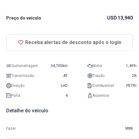
USD
13,940
Preço do veículo
Receba alertas de desconto após o login
Quilometragem
34,705km
Motor
1,499c
Transmissão
AT
Tração
2W
Direção
LHD
Combustível
PETRO
Porta
4
Assentos
Detalhe do veículo
Fazer
MINI