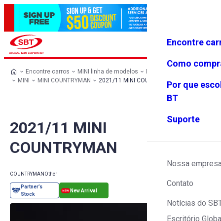
Encontre car
Conecte-
Favoritos
Menu
se
Como compr
Encontre carros
MINI linha de modelos
MINI todos os carros
MINI
MINI COUNTRYMAN
2021/11 MINI COUNTRYMAN
Por que esco
BT
Suporte
2021/11 MINI
COUNTRYMAN
Nossa empres
COUNTRYMAN
Other
Contato
Notícias do SB
Escritório Globa