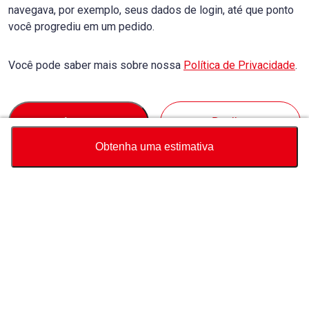
navegava, por exemplo, seus dados de login, até que ponto
você progrediu em um pedido.
Você pode saber mais sobre nossa
Política de Privacidade
.
Accept
Decline
Obtenha uma estimativa
Moeda
Calculadora de preço total
Comprar
Suporte
Preço do veículo
USD
13,940
Sobre Nós
Fale conosco sobre este veículo
Whatsapp
Consulta