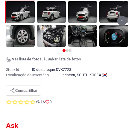
Ver lista de fotos
Baixar lista de fotos
Stock Id:
ID do estoque:
DVK7723
Localização do inventário
:
Incheon, SOUTH KOREA
Compartilhar
0.0
16
0
star
rating
Ask