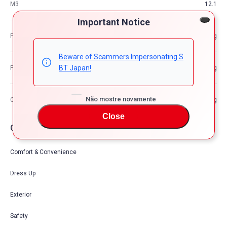
M3
12.1
Important Notice
Peso do veículo
—kg
Beware of Scammers Impersonating S
BT Japan!
Peso Bruto do Veículo
—kg
Não mostre novamente
Capacidade máxima de carregamento
—kg
Close
Opções de carro
Comfort & Convenience
Dress Up
Exterior
Safety