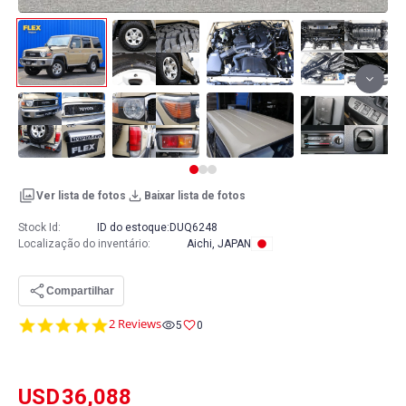
Ver lista de fotos
Baixar lista de fotos
Stock Id:
ID do estoque:
DUQ6248
Localização do inventário
:
Aichi, JAPAN
Compartilhar
5.0
2 Reviews
5
0
star
rating
USD
36,088