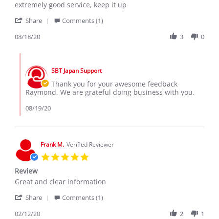
Review
review
extremely good service, keep it up
by
stating
'
raymond
extremely
Share
Comments (1)
Share
n.
good
Review
08/18/20
3
0
on
services
by
18
raymond
Aug
Comments
n.
2020
by
on
SBT Japan Support
Store
18
Owner
Thank you for your awesome feedback
Aug
on
Raymond, We are grateful doing business with you.
2020
Review
by
08/19/20
raymond
n.
on
18
Frank M.
Verified Reviewer
Aug
5.0
2020
star
Review
rating
Review
review
Great and clear information
by
stating
'
Frank
Review
Share
Comments (1)
Share
M.
Review
02/12/20
2
1
on