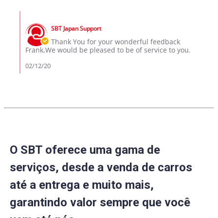
by
12
Frank
Feb
Comments
M.
2020
by
on
SBT Japan Support
Store
12
Owner
Thank You for your wonderful feedback
Feb
on
Frank,We would be pleased to be of service to you.
2020
Review
by
02/12/20
Frank
M.
on
12
Feb
2020
O SBT oferece uma gama de
serviços, desde a venda de carros
até a entrega e muito mais,
garantindo valor sempre que você