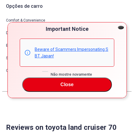
Opções de carro
Comfort & Convenience
Important Notice
Dress Up
Exterior
Beware of Scammers Impersonating S
BT Japan!
Safety
Other
Não mostre novamente
Close
Reviews on toyota land cruiser 70