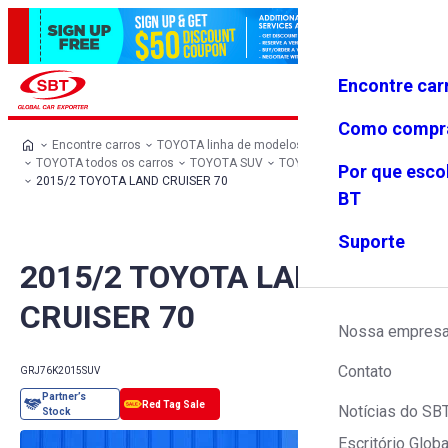
Encontre car
Conecte-
Favoritos
Menu
se
Como compr
Encontre carros
TOYOTA linha de modelos
TOYOTA todos os carros
TOYOTA SUV
TOYOTA LAND CRUISER 70
Por que esco
2015/2 TOYOTA LAND CRUISER 70
BT
Suporte
2015/2 TOYOTA LAND
CRUISER 70
Nossa empres
Contato
GRJ76K
2015
SUV
Notícias do SB
Escritório Globa