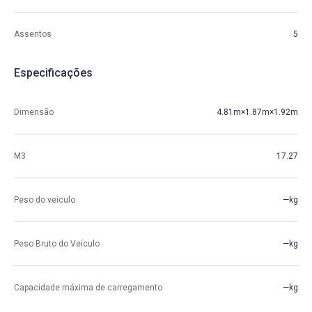
Assentos
5
Especificações
Dimensão
4.81m×1.87m×1.92m
M3
17.27
Peso do veículo
—kg
Peso Bruto do Veículo
—kg
Capacidade máxima de carregamento
—kg