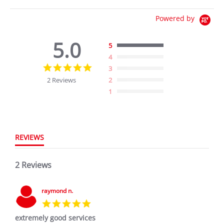
Powered by
5.0
5
4
5.0
3
star
2 Reviews
2
rating
1
REVIEWS
2 Reviews
raymond n.
5.0
star
extremely good services
rating