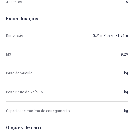
Assentos
5
Especificações
Dimensão
3.71m×1.67m×1.51m
M3
9.29
Peso do veículo
—kg
Peso Bruto do Veículo
—kg
Capacidade máxima de carregamento
—kg
Opções de carro