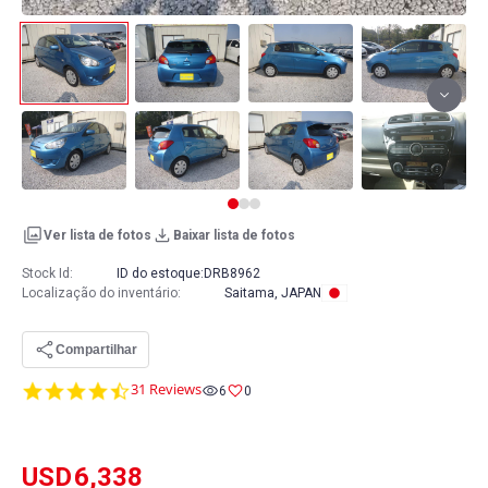
Ver lista de fotos
Baixar lista de fotos
Stock Id:
ID do estoque:
DRB8962
Localização do inventário
:
Saitama, JAPAN
Compartilhar
4.6
31 Reviews
6
0
star
rating
USD
6,338