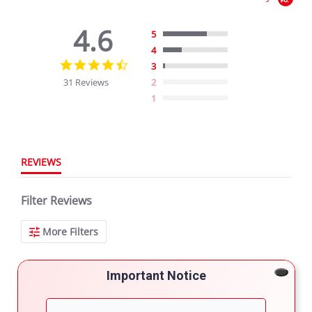
4.6
5
4
4.6
3
star
31 Reviews
2
rating
1
REVIEWS
Filter Reviews
More Filters
Important Notice
31 Reviews