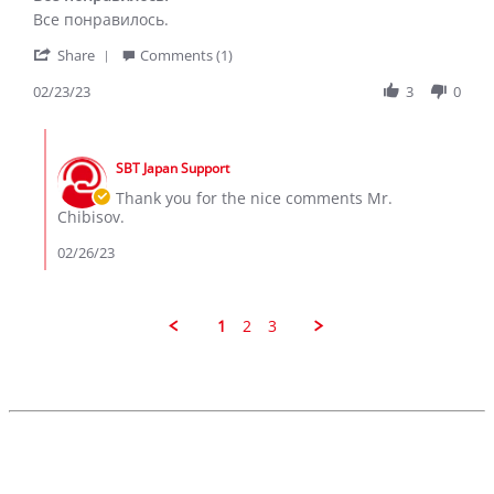
Review
review
Все понравилось.
by
stating
'
Chibisov
Все
Share
Comments (1)
Share
I.
понравилось.
Review
02/23/23
3
0
on
by
23
Chibisov
Feb
Comments
I.
2023
by
on
SBT Japan Support
Store
23
Owner
Thank you for the nice comments Mr.
Feb
on
Chibisov.
2023
Review
by
02/26/23
Chibisov
I.
on
23
1
2
3
Feb
2023