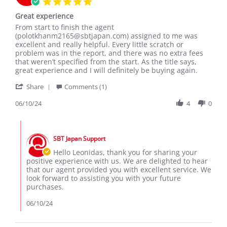
5.0
2020
star
Great experience
rating
Review
review
From start to finish the agent
by
stating
(polotkhanm2165@sbtjapan.com) assigned to me was
Leonidas
Great
excellent and really helpful. Every little scratch or
G.
experience
problem was in the report, and there was no extra fees
on
that weren’t specified from the start. As the title says,
10
great experience and I will definitely be buying again.
Jun
'
2024
Share
Comments (1)
Share
Review
06/10/24
4
0
by
Leonidas
Comments
G.
by
on
SBT Japan Support
Store
10
Owner
Hello Leonidas, thank you for sharing your
Jun
on
positive experience with us. We are delighted to hear
2024
Review
that our agent provided you with excellent service. We
by
look forward to assisting you with your future
Leonidas
purchases.
G.
on
06/10/24
10
Jun