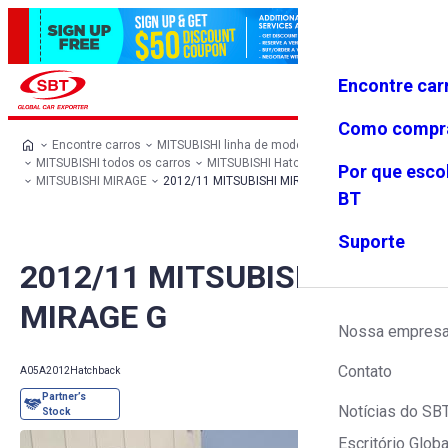
Encontre car
Conecte-
Favoritos
Menu
se
Como compr
Encontre carros
MITSUBISHI linha de modelos
MITSUBISHI todos os carros
MITSUBISHI Hatchback
Por que esco
MITSUBISHI MIRAGE
2012/11 MITSUBISHI MIRAGE G
BT
Suporte
2012/11 MITSUBISHI
MIRAGE G
Nossa empres
Contato
A05A
2012
Hatchback
Notícias do SB
Escritório Globa