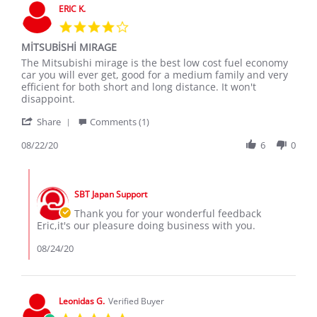
12
ERIC K.
Nov
4.0
2020
star
MİTSUBİSHİ MIRAGE
rating
Review
review
The Mitsubishi mirage is the best low cost fuel economy
by
stating
car you will ever get, good for a medium family and very
ERIC
MİTSUBİSHİ
efficient for both short and long distance. It won't
K.
MIRAGE
disappoint.
on
'
22
Share
Comments (1)
Share
Aug
Review
08/22/20
6
0
2020
by
ERIC
Comments
K.
by
on
SBT Japan Support
Store
22
Owner
Thank you for your wonderful feedback
Aug
on
Eric,it's our pleasure doing business with you.
2020
Review
by
08/24/20
ERIC
K.
on
22
Leonidas G.
Verified Buyer
Aug