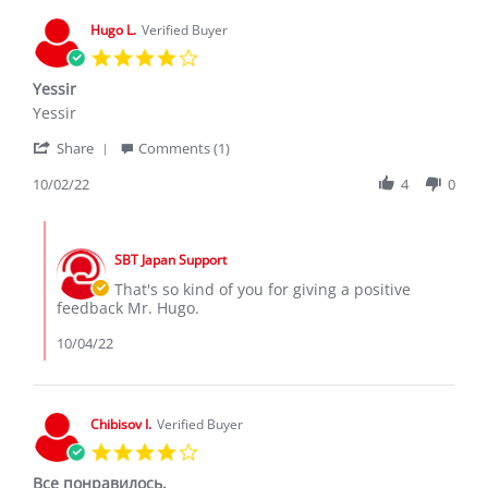
2024
Hugo L.
Verified Buyer
4.0
star
Yessir
rating
Review
review
Yessir
by
stating
'
Hugo
Yessir
Share
Comments (1)
Share
L.
Review
10/02/22
4
0
on
by
2
Hugo
Oct
Comments
L.
2022
by
on
SBT Japan Support
Store
2
Owner
That's so kind of you for giving a positive
Oct
on
feedback Mr. Hugo.
2022
Review
by
10/04/22
Hugo
L.
on
2
Chibisov I.
Verified Buyer
Oct
4.0
2022
star
Все понравилось.
rating