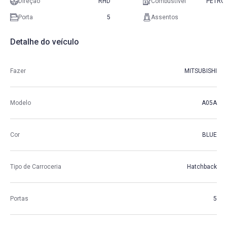
Direção
RHD
Combustível
PETRO
Porta
5
Assentos
Detalhe do veículo
Fazer
MITSUBISHI
Modelo
A05A
Cor
BLUE
Tipo de Carroceria
Hatchback
Portas
5