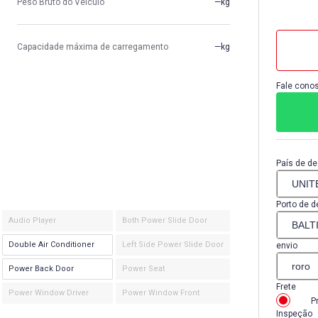
Peso Bruto do Veículo
—kg
Capacidade máxima de carregamento
—kg
Fale conos
País de de
Porto de d
Audio Player
Both Power Slide Door
Double Air Conditioner
Left Side Power Slide Door
envio
Power Back Door
Power Seat
Frete
Power Window Driver
Power Window Front
P
Inspeção