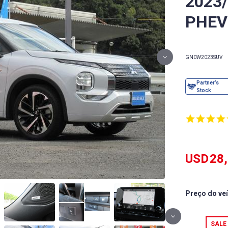
2023
PHEV
GN0W
2023
SUV
USD
28
Preço do ve
SALE