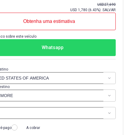
USD
27,690
USD
1,780
(
6.43%
) SALVAR
Obtenha uma estimativa
co sobre este veículo
Whatsapp
stino
estino
ré-pago
A cobrar