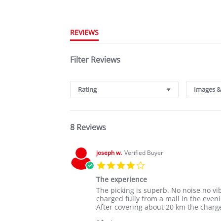
REVIEWS
Filter Reviews
Rating
Images &
8 Reviews
joseph w.
Verified Buyer
4.0
star
The experience
rating
Review
review
The picking is superb. No noise no vib
by
stating
charged fully from a mall in the even
joseph
The
After covering about 20 km the charge
w.
experience