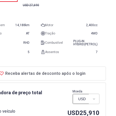
USD
27,690
gem
14,188km
Motor
2,400cc
o
AT
Tração
4WD
PLUG-IN
RHD
Combustível
HYBRID(PETROL)
5
Assentos
7
Receba alertas de desconto após o login
Moeda
adora de preço total
 veículo
USD
25,910