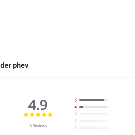
nder phev
4.9
5
4
4.9
3
star
2
rating
8 Reviews
1