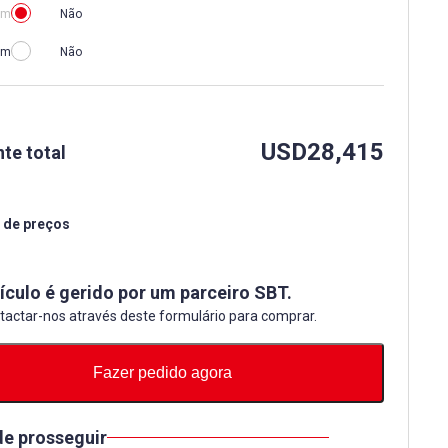
im
Não
im
Não
USD
28,415
te total
 de preços
ículo é gerido por um parceiro SBT.
tactar-nos através deste formulário para comprar.
Fazer pedido agora
de prosseguir