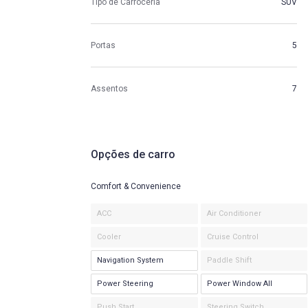
Tipo de Carroceria
SUV
Portas
5
Assentos
7
Opções de carro
Comfort & Convenience
ACC
Air Conditioner
Cooler
Cruise Control
Navigation System
Paddle Shift
Power Steering
Power Window All
Push Start
Steering Switch