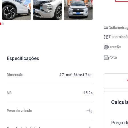
Quilometra
Transmissã
Direção
Porta
Especificações
Dimensão
4.71m×1.86m×1.74m
M3
15.24
Calcul
Peso do veículo
—kg
Preço do