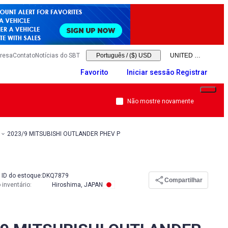
resa
Contato
Notícias do SBT
Português
/
($) USD
Favorito
Iniciar sessão Registrar
Não mostre novamente
2023/9 MITSUBISHI OUTLANDER PHEV P
ID do estoque:
DKQ7879
Compartilhar
 inventário
:
Hiroshima, JAPAN