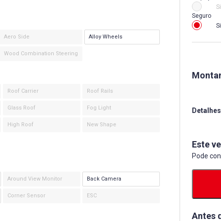
S
Seguro
S
Aero Side
Alloy Wheels
Wood Combination Steering
Montan
Roof Carrier
Roof Rails
Glass Roof
Fog Light
Detalhes
High Roof
New Shape
Este ve
Pode con
Around View Monitor
Back Camera
Corner Sensor
ESC
Antes 