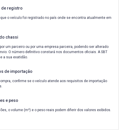
de registro
que o veículo foi registrado no país onde se encontra atualmente em
do chassi
por um parceiro ou por uma empresa parceira, podendo ser alterado
nvio. O número definitivo constará nos documentos oficiais. A SBT
e a sua exatidão.
os de importação
ompra, confirme se o veículo atende aos requisitos de importação
s.
es e peso
es, o volume (m³) e o peso reais podem diferir dos valores exibidos.