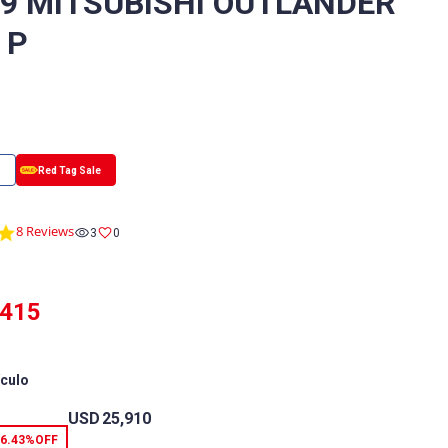
/9 MITSUBISHI OUTLANDER
 P
4.9
8 Reviews
3
0
star
rating
,415
ículo
USD
25,910
6.43%
OFF