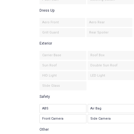
Dress Up
Aero Front
Aero Rear
Grill Guard
Rear Spoiler
Exterior
Carrier Base
Roof Box
Sun Roof
Double Sun Roof
HID Light
LED Light
Slide Glass
Safety
ABS
Air Bag
Front Camera
Side Camera
Other