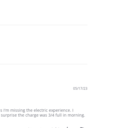
05/17/23
 I'm missing the electric experience. I
 surprise the charge was 3/4 full in morning.