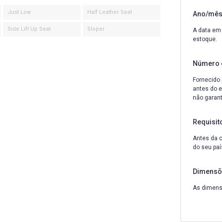
Just Low
Half Leather Seat
Ano/mês 
Side Lift Up Seat
Sloper
A data em 
estoque.
Número 
Fornecido 
antes do e
não garant
Requisit
Antes da c
do seu paí
Dimensõ
As dimensõ