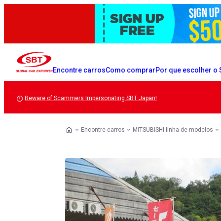
Encontre carros
Como comprar
Por que escolher o
Beware of Scammers Impersonating SBT Japan!
Encontre carros
MITSUBISHI linha de modelos