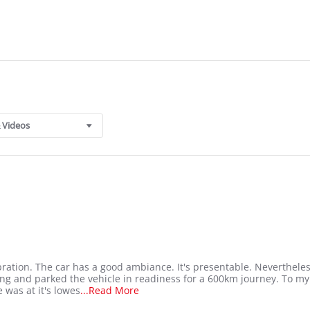
 Videos
ration. The car has a good ambiance. It's presentable. Nevertheless
ing and parked the vehicle in readiness for a 600km journey. To my
Read
 was at it's lowes
...Read More
more