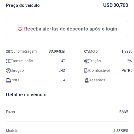
USD
30,700
Preço do veículo
Receba alertas de desconto após o login
Quilometragem
33,094km
Motor
1,998c
Transmissão
AT
Tração
2W
Direção
LHD
Combustível
PETRO
Porta
4
Assentos
Detalhe do veículo
Fazer
BMW
Modelo
5 SERIES