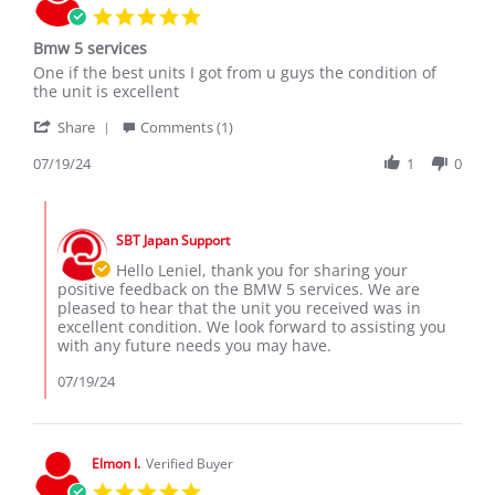
5.0
star
Bmw 5 services
rating
Review
review
One if the best units I got from u guys the condition of
by
stating
the unit is excellent
leniel
Bmw
'
R.
5
Share
Comments (1)
Share
on
services
Review
07/19/24
1
0
19
by
Jul
leniel
2024
Comments
R.
by
on
SBT Japan Support
Store
19
Owner
Hello Leniel, thank you for sharing your
Jul
on
positive feedback on the BMW 5 services. We are
2024
Review
pleased to hear that the unit you received was in
by
excellent condition. We look forward to assisting you
leniel
with any future needs you may have.
R.
on
07/19/24
19
Jul
2024
Elmon I.
Verified Buyer
5.0