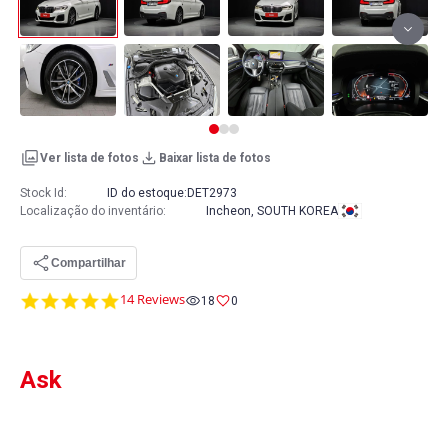
Ver lista de fotos
Baixar lista de fotos
Stock Id:
ID do estoque:
DET2973
Localização do inventário
:
Incheon, SOUTH KOREA
Compartilhar
5.0
14 Reviews
18
0
star
rating
Ask