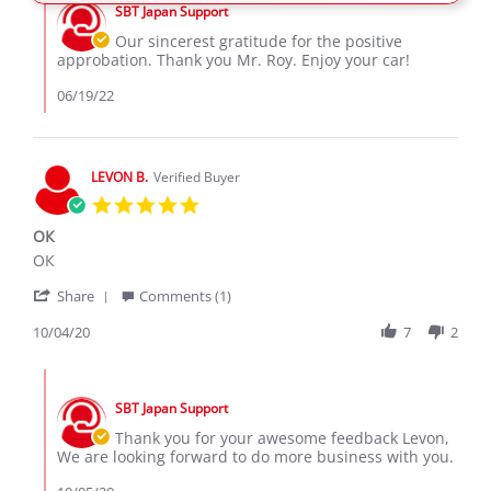
on
SBT Japan Support
Store
10
Owner
Our sincerest gratitude for the positive
Jun
on
approbation. Thank you Mr. Roy. Enjoy your car!
2022
Review
by
06/19/22
Roy
M.
on
10
LEVON B.
Verified Buyer
Jun
5.0
2022
star
ОК
rating
Review
review
ОК
by
stating
'
LEVON
ОК
Share
Comments (1)
Share
B.
Review
10/04/20
7
2
on
by
4
LEVON
Oct
Comments
B.
2020
by
on
SBT Japan Support
Store
4
Owner
Thank you for your awesome feedback Levon,
Oct
on
We are looking forward to do more business with you.
2020
Review
by