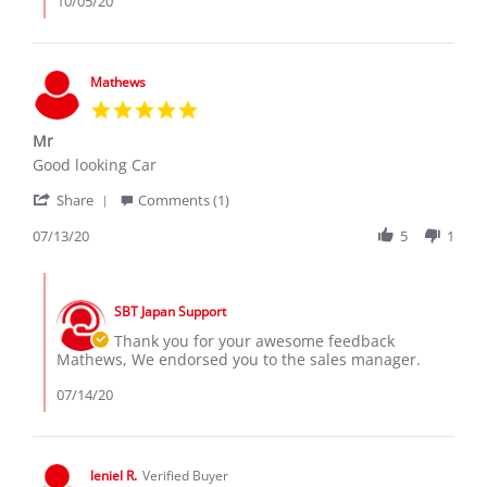
10/05/20
LEVON
B.
on
4
Mathews
Oct
5.0
2020
star
Mr
rating
Review
review
Good looking Car
by
stating
'
Mathews
Mr
Share
Comments (1)
Share
on
Review
07/13/20
5
1
13
by
Jul
Mathews
2020
Comments
on
by
13
SBT Japan Support
Store
Jul
Owner
Thank you for your awesome feedback
2020
on
Mathews, We endorsed you to the sales manager.
Review
by
07/14/20
Mathews
on
13
Jul
leniel R.
Verified Buyer
2020