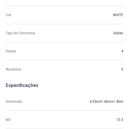
Cor
WHITE
Tipo de Carroceria
Sedan
Portas
4
Assentos
5
Especificações
Dimensão
4.93m×1.86m×1.45m
M3
13.3