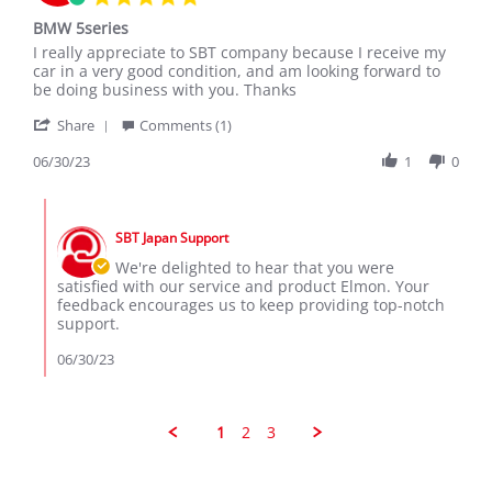
star
BMW 5series
rating
Review
review
I really appreciate to SBT company because I receive my
by
stating
car in a very good condition, and am looking forward to
Elmon
BMW
be doing business with you. Thanks
I.
5series
'
on
Share
Comments (1)
Share
30
Review
06/30/23
1
0
Jun
by
2023
Elmon
Comments
I.
by
on
SBT Japan Support
Store
30
Owner
We're delighted to hear that you were
Jun
on
satisfied with our service and product Elmon. Your
2023
Review
feedback encourages us to keep providing top-notch
by
support.
Elmon
I.
06/30/23
on
30
Jun
2023
1
2
3