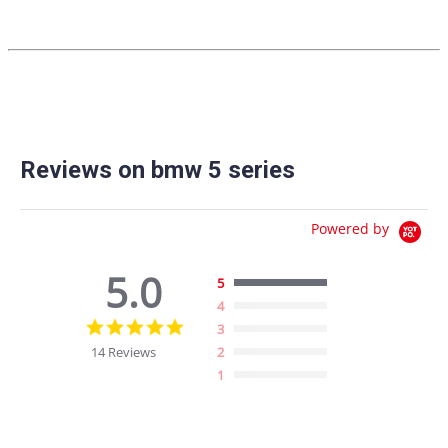
Reviews on bmw 5 series
Powered by
5.0
5
4
5.0
3
star
14 Reviews
2
rating
1