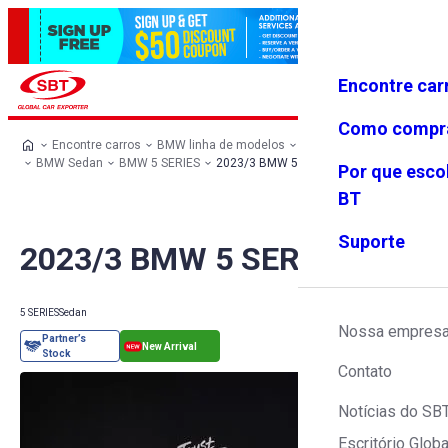
Encontre car
Conecte-
Favoritos
Menu
se
Como compr
Encontre carros
BMW linha de modelos
BMW todos os carros
BMW Sedan
BMW 5 SERIES
2023/3 BMW 5 SERIES
Por que esco
BT
Suporte
2023/3 BMW 5 SERIES
5 SERIES
Sedan
Nossa empres
Contato
Notícias do SB
Escritório Globa