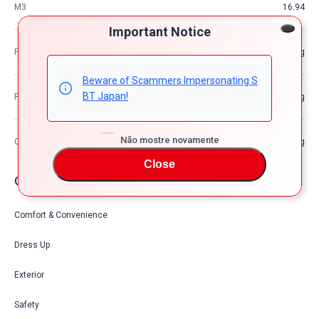
M3
16.94
Important Notice
Peso do veículo
—kg
Beware of Scammers Impersonating S
BT Japan!
Peso Bruto do Veículo
—kg
Não mostre novamente
Capacidade máxima de carregamento
—kg
Close
Opções de carro
Comfort & Convenience
Dress Up
Exterior
Safety