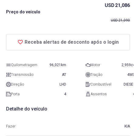
USD
21,086
Preço do veículo
USD
21,090
Receba alertas de desconto após o login
Quilometragem
96,021km
Motor
2,959cc
Transmissão
AT
Tração
4WD
Direção
LHD
Combustível
DIESEL
Porta
4
Assentos
6
Detalhe do veículo
Fazer
KIA