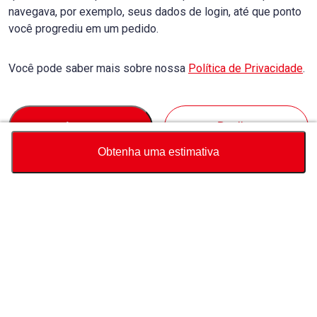
navegava, por exemplo, seus dados de login, até que ponto
você progrediu em um pedido.
Você pode saber mais sobre nossa
Política de Privacidade
.
Accept
Decline
Obtenha uma estimativa
Moeda
Calculadora de preço total
Comprar
Suporte
Preço do veículo
USD
21,086
Sobre Nós
USD
21,090
USD
4
(
0.02%
) SALVAR
Fale conosco sobre este veículo
Consulta