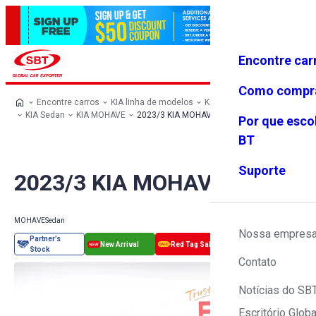
Encontre car
Conecte-
Favoritos
Menu
se
Como compr
Encontre carros
KIA linha de modelos
KIA todos os carros
KIA Sedan
KIA MOHAVE
2023/3 KIA MOHAVE
Por que esco
BT
Suporte
2023/3 KIA MOHAVE
MOHAVE
Sedan
Nossa empres
Contato
Notícias do SB
Escritório Globa