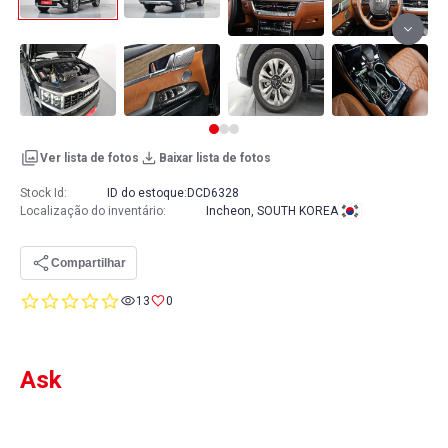
Ver lista de fotos
Baixar lista de fotos
Stock Id:
ID do estoque:
DCD6328
Localização do inventário
:
Incheon, SOUTH KOREA
Compartilhar
0.0
13
0
star
rating
Ask