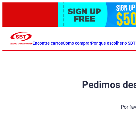
Encontre carros
Como comprar
Por que escolher o SBT
Pedimos desc
Por fa