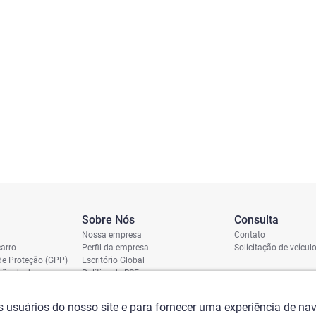
Sobre Nós
Consulta
Nossa empresa
Contato
arro
Perfil da empresa
Solicitação de veícul
de Proteção (GPP)
Escritório Global
ição de dano
Política de RSE
vio
assi
os usuários do nosso site e para fornecer uma experiência de n