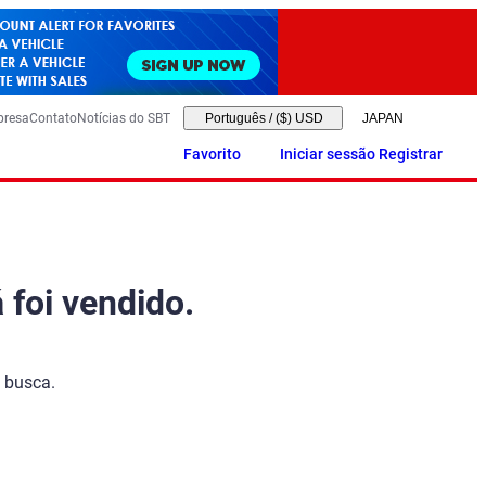
presa
Contato
Notícias do SBT
Português
/
($) USD
Favorito
Iniciar sessão Registrar
 foi vendido.
 busca.