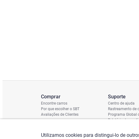
Comprar
Suporte
Encontre carros
Centro de ajuda
Por que escolher o SBT
Rastreamento de c
Avaliações de Clientes
Programa Global 
Relatório de cond
Cronograma de En
Verificação do Ch
Utilizamos cookies para distingui-lo de outr