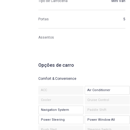
Tipo de Carroceria
Mini Van
Portas
5
Assentos
Opções de carro
Comfort & Convenience
ACC
Air Conditioner
Cooler
Cruise Control
Navigation System
Paddle Shift
Power Steering
Power Window All
Push Start
Steering Switch