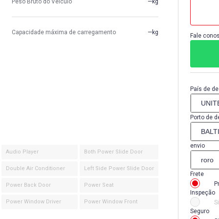
Peso Bruto do Veículo
—kg
Capacidade máxima de carregamento
—kg
Fale conos
País de de
Porto de d
envio
Audio Player
Both Power Slide Door
Double Air Conditioner
Left Side Power Slide Door
Frete
P
Power Back Door
Power Seat
Inspeção
Power Window Driver
Power Window Front
S
Seguro