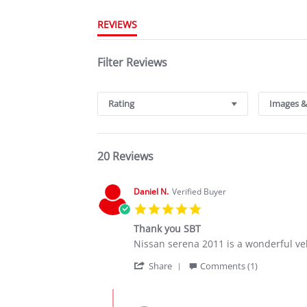
REVIEWS
Filter Reviews
Rating
Images &
20 Reviews
Daniel N.
Verified Buyer
5.0
star
Thank you SBT
rating
Review
review
Nissan serena 2011 is a wonderful veh
by
stating
'
Daniel
Thank
Share
Comments (1)
Share
N.
you
Review
on
SBT
Comments
by
23
by