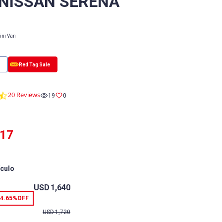
 NISSAN SERENA
ini Van
4.7
20 Reviews
19
0
star
rating
917
ículo
USD
1,640
4.65%
OFF
USD
1,720