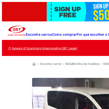
Encontre carros
Como comprar
Por que escolher o
Beware of Scammers Impersonating SBT Japan!
Encontre carros
NISSAN linha de modelos
NIS