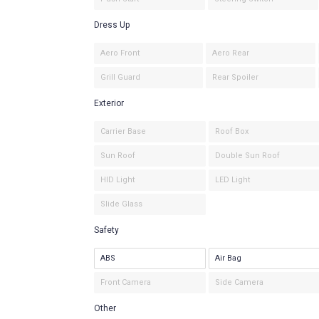
Dress Up
Aero Front
Aero Rear
Grill Guard
Rear Spoiler
Exterior
Carrier Base
Roof Box
Sun Roof
Double Sun Roof
HID Light
LED Light
Slide Glass
Safety
ABS
Air Bag
Front Camera
Side Camera
Other