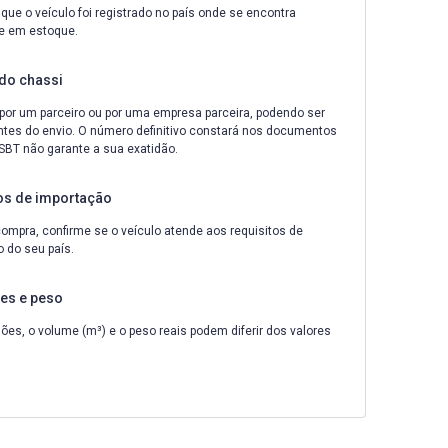
que o veículo foi registrado no país onde se encontra
e em estoque.
do chassi
por um parceiro ou por uma empresa parceira, podendo ser
ntes do envio. O número definitivo constará nos documentos
A SBT não garante a sua exatidão.
os de importação
ompra, confirme se o veículo atende aos requisitos de
 do seu país.
es e peso
es, o volume (m³) e o peso reais podem diferir dos valores