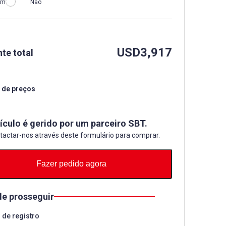
im
Não
USD
3,917
te total
 de preços
ículo é gerido por um parceiro SBT.
tactar-nos através deste formulário para comprar.
Fazer pedido agora
de prosseguir
de registro