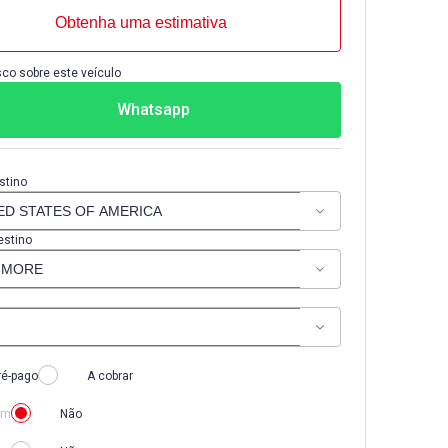
Obtenha uma estimativa
co sobre este veículo
Whatsapp
stino
estino
ré-pago
A cobrar
im
Não