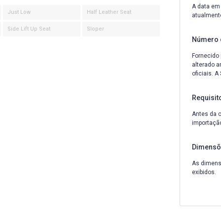
A data em 
Just Low
Half Leather Seat
atualment
Side Lift Up Seat
Sloper
Número 
Fornecido 
alterado a
oficiais. 
Requisit
Antes da c
importação
Dimensõ
As dimensõ
exibidos.