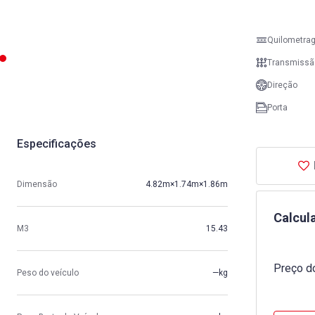
Quilometra
Transmissã
Direção
Porta
Especificações
Dimensão
4.82m×1.74m×1.86m
Calcul
M3
15.43
Preço do
Peso do veículo
—kg