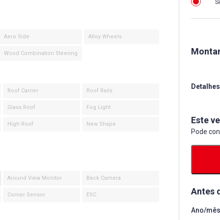
S
Aero Side
Alloy Wheels
Montan
Wood Combination Steering
Detalhes
Roof Carrier
Roof Rails
Glass Roof
Fog Light
Este ve
High Roof
New Shape
Pode con
Around View Monitor
Back Camera
Antes 
Corner Sensor
ESC
Ano/mês 