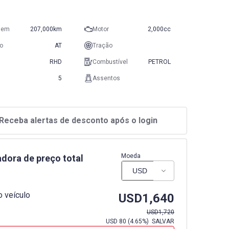
gem
207,000km
Motor
2,000cc
o
AT
Tração
RHD
Combustível
PETROL
5
Assentos
Receba alertas de desconto após o login
Moeda
adora de preço total
 veículo
USD
1,640
USD
1,720
USD
80
(
4.65%
) SALVAR