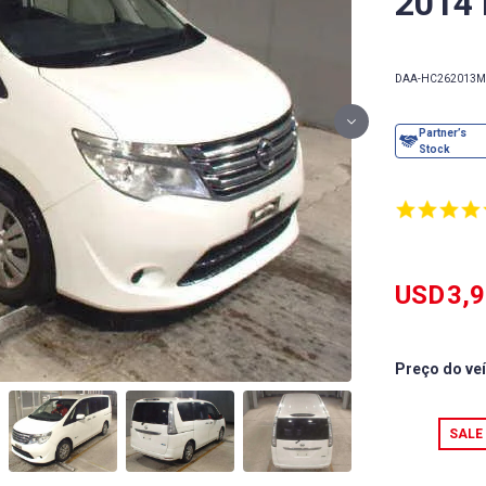
2014
DAA-HC26
2013
M
USD
3,
Preço do ve
SALE