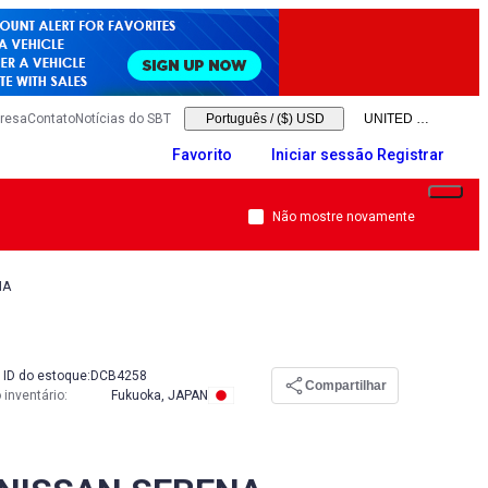
resa
Contato
Notícias do SBT
Português
/
($) USD
Favorito
Iniciar sessão Registrar
Não mostre novamente
NA
ID do estoque:
DCB4258
Compartilhar
 inventário
:
Fukuoka, JAPAN