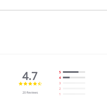
4.7
5
4
4.7
3
star
2
rating
20 Reviews
1