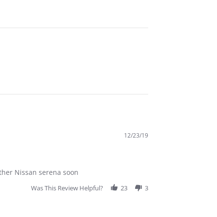
12/23/19
nother Nissan serena soon
Was This Review Helpful?
23
3