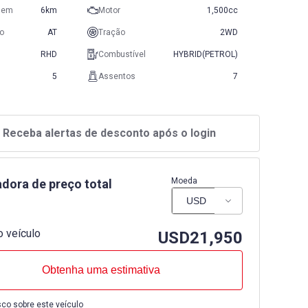
gem
6km
Motor
1,500cc
o
AT
Tração
2WD
RHD
Combustível
HYBRID(PETROL)
5
Assentos
7
Receba alertas de desconto após o login
Moeda
adora de preço total
 veículo
USD
21,950
Obtenha uma estimativa
co sobre este veículo