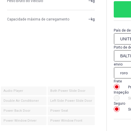
Peso Bruto do Veículo
—kg
Capacidade máxima de carregamento
—kg
País de de
Porto de d
envio
Frete
P
Audio Player
Both Power Slide Door
Inspeção
S
Double Air Conditioner
Left Side Power Slide Door
Seguro
S
Power Back Door
Power Seat
Power Window Driver
Power Window Front