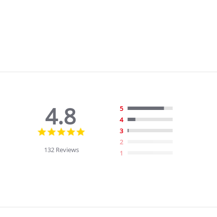
4.8
5
4
4.8
3
star
2
rating
132 Reviews
1