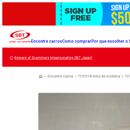
Encontre carros
Como comprar
Por que escolher o
Beware of Scammers Impersonating SBT Japan!
Encontre carros
TOYOTA linha de modelos
TO