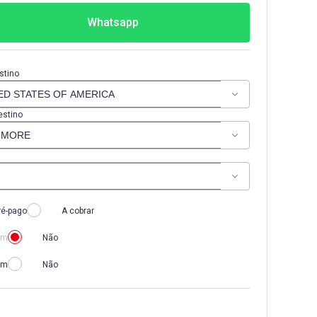
Whatsapp
stino
estino
ré-pago
A cobrar
im
Não
im
Não