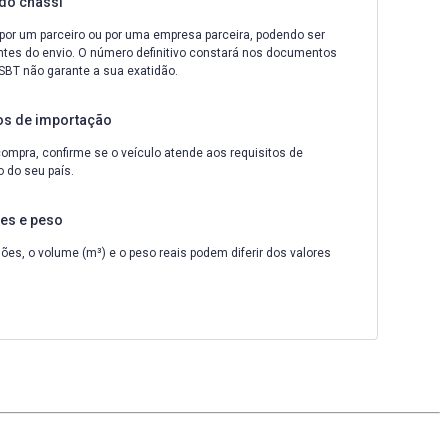
do chassi
por um parceiro ou por uma empresa parceira, podendo ser
ntes do envio. O número definitivo constará nos documentos
A SBT não garante a sua exatidão.
os de importação
ompra, confirme se o veículo atende aos requisitos de
 do seu país.
es e peso
es, o volume (m³) e o peso reais podem diferir dos valores