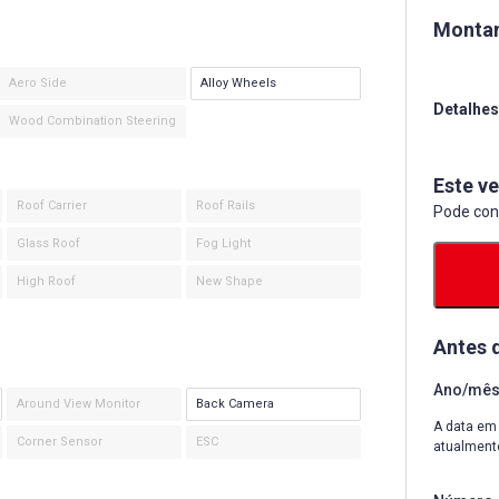
Montan
Aero Side
Alloy Wheels
Detalhes
Wood Combination Steering
Este ve
Roof Carrier
Roof Rails
Pode con
Glass Roof
Fog Light
High Roof
New Shape
Antes 
Ano/mês 
Around View Monitor
Back Camera
A data em 
Corner Sensor
ESC
atualment