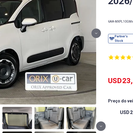
2026
6AA-MXPL10G
Mi
USD
23
Preço do ve
USD
2