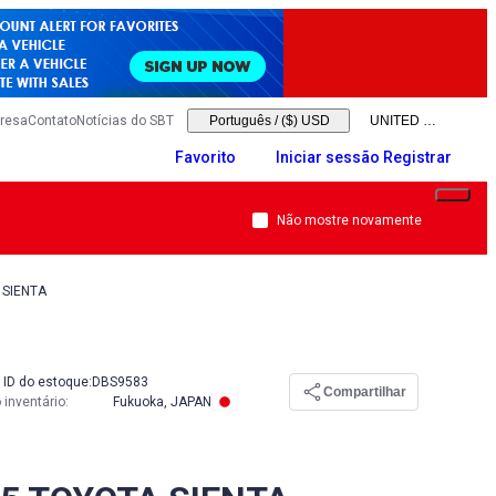
resa
Contato
Notícias do SBT
Português
/
($) USD
Favorito
Iniciar sessão Registrar
Não mostre novamente
 SIENTA
ID do estoque:
DBS9583
Compartilhar
 inventário
:
Fukuoka, JAPAN