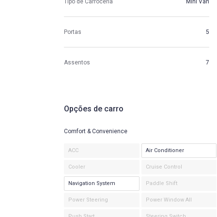
Tipo de Carroceria
Mini Van
Portas
5
Assentos
7
Opções de carro
Comfort & Convenience
ACC
Air Conditioner
Cooler
Cruise Control
Navigation System
Paddle Shift
Power Steering
Power Window All
Push Start
Steering Switch