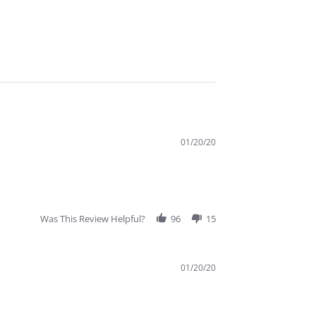
01/20/20
Was This Review Helpful?
96
15
01/20/20