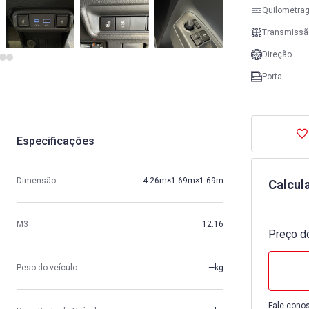
Quilometra
Transmissã
Direção
Porta
Especificações
Dimensão
4.26m×1.69m×1.69m
Calcul
M3
12.16
Preço do
Peso do veículo
—kg
Fale conos