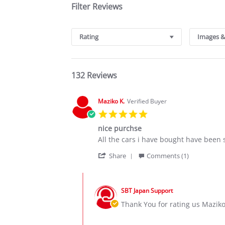
Filter Reviews
Rating
Images &
132 Reviews
Maziko K.
Verified Buyer
5.0
star
nice purchse
rating
Review
review
All the cars i have bought have been 
by
stating
'
Maziko
nice
Share
Comments (1)
Share
K.
purchse
Review
on
Comments
by
20
by
Maziko
Jan
SBT Japan Support
Store
K.
2020
Owner
Thank You for rating us Maziko
on
on
20
Review
Jan