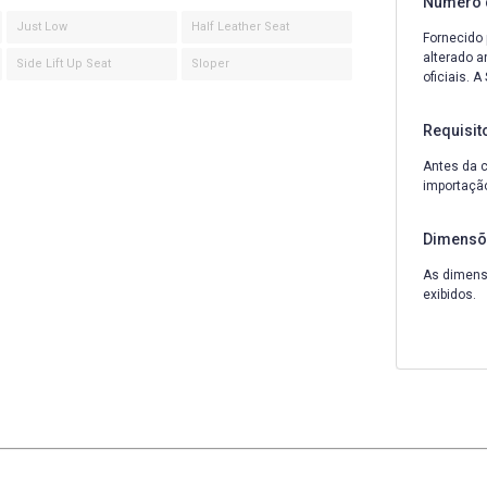
Número 
Just Low
Half Leather Seat
Fornecido 
alterado a
Side Lift Up Seat
Sloper
oficiais. 
Requisit
Antes da c
importação
Dimensõ
As dimensõ
exibidos.