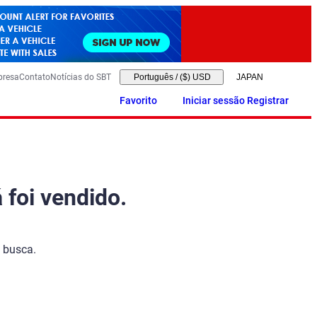
presa
Contato
Notícias do SBT
Português
/
($) USD
Favorito
Iniciar sessão Registrar
 foi vendido.
 busca.