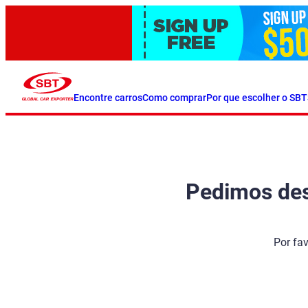
Encontre carros
Como comprar
Por que escolher o SBT
Pedimos desc
Por fa