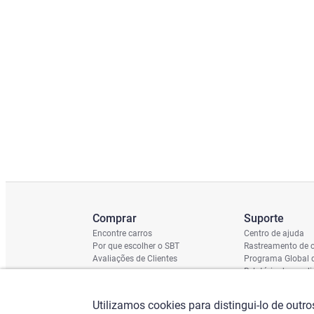
Comprar
Suporte
Encontre carros
Centro de ajuda
Por que escolher o SBT
Rastreamento de c
Avaliações de Clientes
Programa Global 
Relatório de cond
Cronograma de En
Verificação do Ch
Utilizamos cookies para distingui-lo de outr