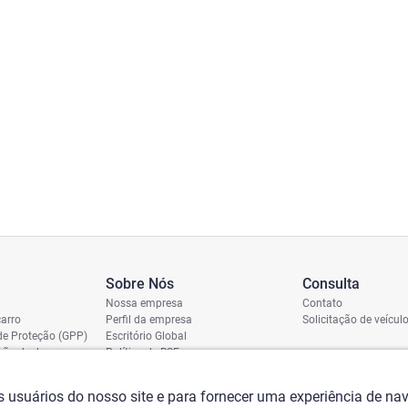
Sobre Nós
Consulta
Nossa empresa
Contato
arro
Perfil da empresa
Solicitação de veícul
de Proteção (GPP)
Escritório Global
ição de dano
Política de RSE
vio
assi
os usuários do nosso site e para fornecer uma experiência de n