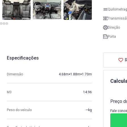
Quilometra
Transmissã
Direção
Porta
Especificações
R
Dimensão
4.68m×1.88m×1.70m
Calcul
M3
14.96
Preço do
Peso do veículo
—kg
Fale conos