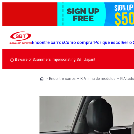
Encontre carros
Como comprar
Por que escolher o
Beware of Scammers Impersonating SBT Japan!
Encontre carros
KIA linha de modelos
KIA todo