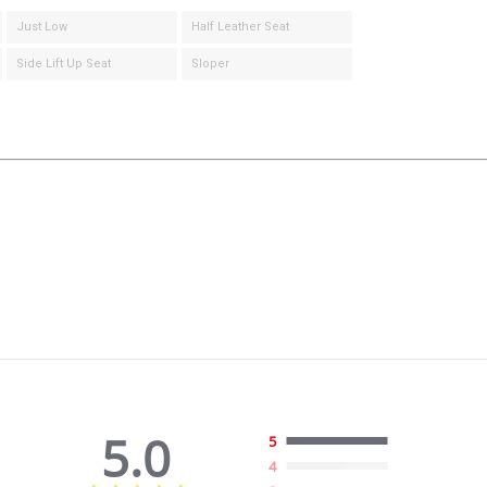
Just Low
Half Leather Seat
Side Lift Up Seat
Sloper
5.0
5
4