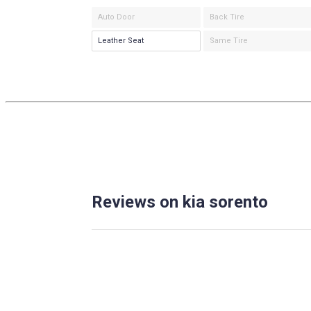
Auto Door
Back Tire
Leather Seat
Same Tire
Reviews on kia sorento