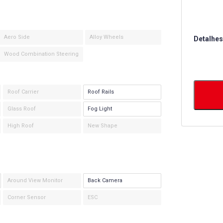
Aero Side
Alloy Wheels
Detalhes
Wood Combination Steering
Roof Carrier
Roof Rails
Glass Roof
Fog Light
High Roof
New Shape
Around View Monitor
Back Camera
Corner Sensor
ESC