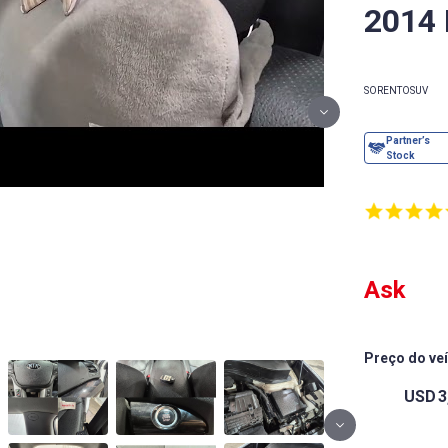
2014
SORENTO
SUV
Ask
Preço do ve
USD
3