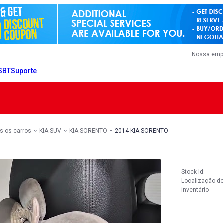
Nossa emp
 SBT
Suporte
s os carros
KIA SUV
KIA SORENTO
2014 KIA SORENTO
Stock Id:
Localização d
inventário