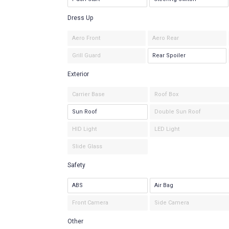
Dress Up
Aero Front
Aero Rear
Grill Guard
Rear Spoiler
Exterior
Carrier Base
Roof Box
Sun Roof
Double Sun Roof
HID Light
LED Light
Slide Glass
Safety
ABS
Air Bag
Front Camera
Side Camera
Other