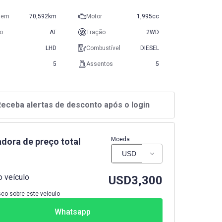
gem
70,592km
Motor
1,995cc
o
AT
Tração
2WD
LHD
Combustível
DIESEL
5
Assentos
5
eceba alertas de desconto após o login
Moeda
adora de preço total
 veículo
USD
3,300
co sobre este veículo
Whatsapp