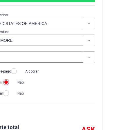
stino
estino
ré-pago
A cobrar
im
Não
im
Não
te total
ASK