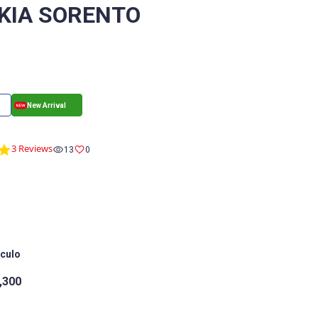
 KIA SORENTO
5.0
3 Reviews
13
0
star
rating
ículo
,300