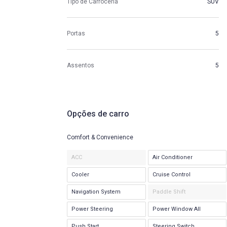
Tipo de Carroceria
SUV
Portas
5
Assentos
5
Opções de carro
Comfort & Convenience
ACC
Air Conditioner
Cooler
Cruise Control
Navigation System
Paddle Shift
Power Steering
Power Window All
Push Start
Steering Switch