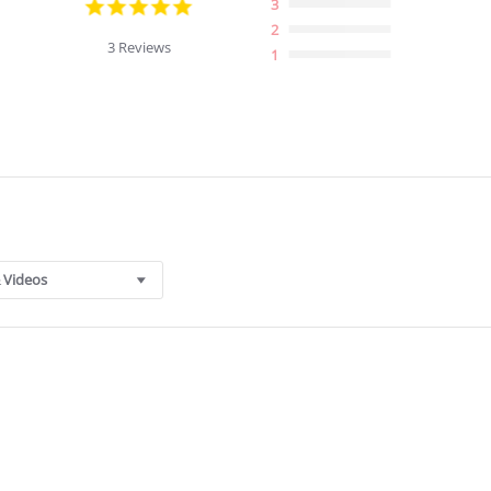
5.0
3
star
2
rating
3 Reviews
1
 Videos