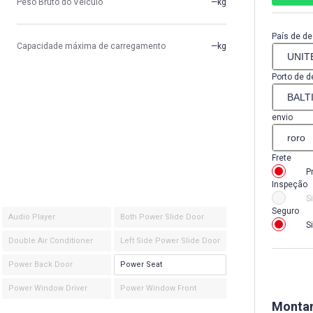
Peso Bruto do Veículo
—kg
País de de
Capacidade máxima de carregamento
—kg
Porto de d
envio
Frete
P
Inspeção
S
Seguro
Audio Player
Both Power Slide Door
S
Double Air Conditioner
Left Side Power Slide Door
Power Back Door
Power Seat
Power Window Driver
Power Window Front
Montan