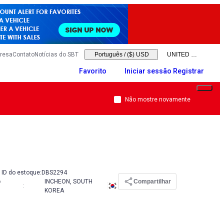
resa
Contato
Notícias do SBT
Português
/
($) USD
Favorito
Iniciar sessão Registrar
Não mostre novamente
ID do estoque:
DBS2294
o
INCHEON, SOUTH
Compartilhar
:
KOREA