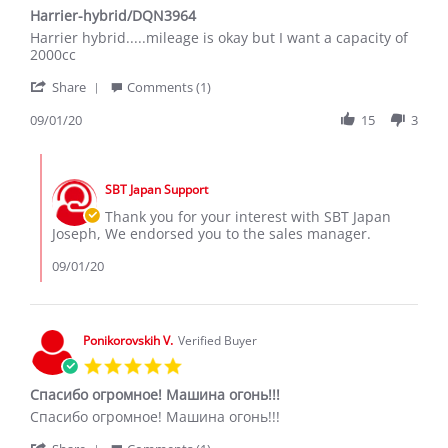
star
Harrier-hybrid/DQN3964
rating
Review
review
Harrier hybrid.....mileage is okay but I want a capacity of
by
stating
2000cc
Joseph
Harrier-
'
M.
hybrid/DQN3964
Share
Comments (1)
Share
on
Review
09/01/20
15
3
1
by
Sep
Joseph
2020
Comments
M.
by
on
SBT Japan Support
Store
1
Owner
Thank you for your interest with SBT Japan
Sep
on
Joseph, We endorsed you to the sales manager.
2020
Review
by
09/01/20
Joseph
M.
on
1
Ponikorovskih V.
Verified Buyer
Sep
5.0
2020
star
Спасибо огромное! Машина огонь!!!
rating
Review
review
Спасибо огромное! Машина огонь!!!
by
stating
'