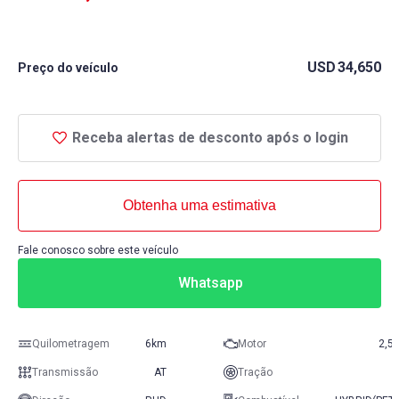
USD
34,650
Preço do veículo
Receba alertas de desconto após o login
Obtenha uma estimativa
Fale conosco sobre este veículo
Whatsapp
Quilometragem
6km
Motor
2,5
Transmissão
AT
Tração