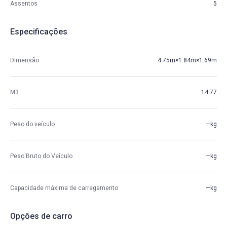
Assentos
5
Especificações
Dimensão
4.75m×1.84m×1.69m
M3
14.77
Peso do veículo
—kg
Peso Bruto do Veículo
—kg
Capacidade máxima de carregamento
—kg
Opções de carro