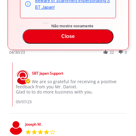
Beware of Scammers Impersonating S
DANIEL K.
Verified Buyer
BT Japan!
5.0
star
It is the best vehicle
rating
Não mostre novamente
Review
review
It is the best vehicle I have ever driven. Thanks and keep
by
stating
up the good work
Close
DANIEL
It
'
K.
is
Share
Comments (1)
Share
on
the
Review
04/30/23
22
0
30
best
by
Apr
vehicle
DANIEL
2023
Comments
K.
by
on
SBT Japan Support
Store
30
Owner
We are so grateful for receiving a positive
Apr
on
feedback from you Mr. Daniel.
2023
Review
Glad to to do more business with you.
by
DANIEL
05/07/23
K.
on
30
Apr
Joseph M.
2023
4.0