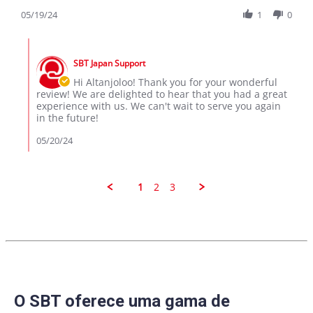
Share
P.
Review
05/19/24
1
0
on
by
19
Altanjoloo
May
Comments
P.
2024
by
on
SBT Japan Support
Store
19
Owner
Hi Altanjoloo! Thank you for your wonderful
May
on
review! We are delighted to hear that you had a great
2024
Review
experience with us. We can't wait to serve you again
by
in the future!
Altanjoloo
P.
05/20/24
on
19
May
2024
1
2
3
O SBT oferece uma gama de