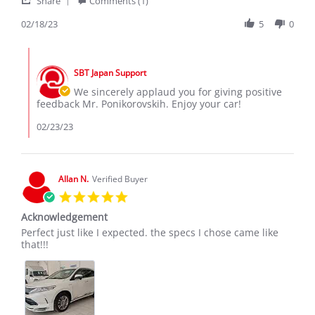
Ponikorovskih
Спасибо
Share
Comments (1)
Share
V.
огромное!
Review
02/18/23
5
0
on
Машина
by
18
огонь!!!
Ponikorovskih
Feb
Comments
V.
2023
by
on
SBT Japan Support
Store
18
Owner
We sincerely applaud you for giving positive
Feb
on
feedback Mr. Ponikorovskih. Enjoy your car!
2023
Review
by
02/23/23
Ponikorovskih
V.
on
18
Allan N.
Verified Buyer
Feb
5.0
2023
star
Acknowledgement
rating
Review
review
Perfect just like I expected. the specs I chose came like
by
stating
that!!!
Allan
Acknowledgement
N.
on
7
May