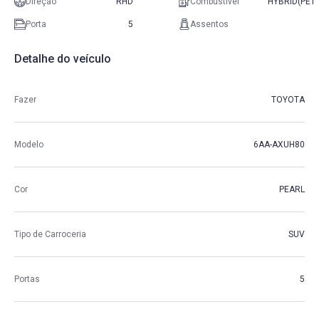
Direção
RHD
Combustível
HYBRID(PET
Porta
5
Assentos
Detalhe do veículo
Fazer
TOYOTA
Modelo
6AA-AXUH80
Cor
PEARL
Tipo de Carroceria
SUV
Portas
5