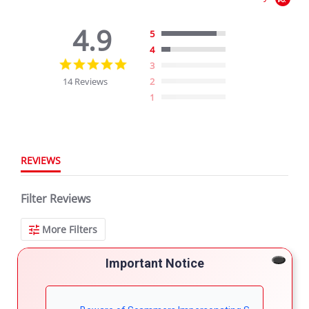
4.9
5
4
4.9
3
star
14 Reviews
2
rating
1
REVIEWS
Filter Reviews
More Filters
Important Notice
14 Reviews