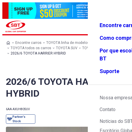
Encontre car
Conecte-
Favoritos
Menu
se
Como compr
Encontre carros
TOYOTA linha de modelos
TOYOTA todos os carros
TOYOTA SUV
TOYOTA HARRIER HYBRID
Por que esco
2026/6 TOYOTA HARRIER HYBRID
BT
Suporte
2026/6 TOYOTA HARRIER
HYBRID
Nossa empres
Contato
6AA-AXUH80
SUV
Notícias do SB
Escritório Globa