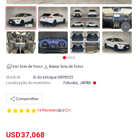
Ver lista de fotos
Baixar lista de fotos
Stock Id:
ID do estoque:
DBP8925
Localização do inventário
:
Fukuoka, JAPAN
Compartilhar
4.9
14 Reviews
3
1
star
rating
USD
37,068