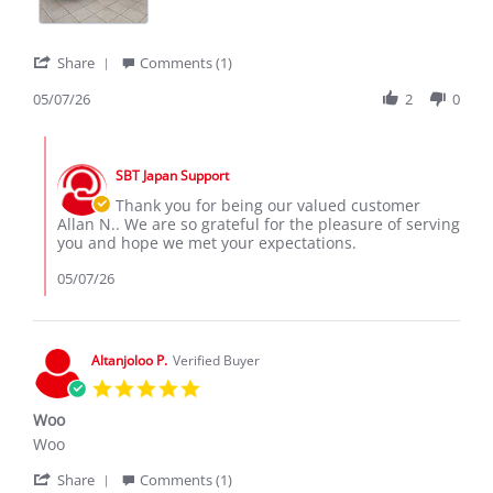
2026
'
Share
Comments (1)
Share
Review
05/07/26
2
0
by
Allan
Comments
N.
by
on
SBT Japan Support
Store
7
Owner
Thank you for being our valued customer
May
on
Allan N.. We are so grateful for the pleasure of serving
2026
Review
you and hope we met your expectations.
by
Allan
05/07/26
N.
on
7
May
Altanjoloo P.
Verified Buyer
2026
5.0
star
Woo
rating
Review
review
Woo
by
stating
'
Altanjoloo
Woo
Share
Comments (1)