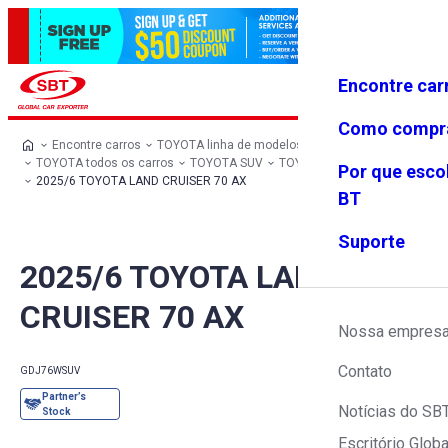
Encontre car
Conecte-
Favoritos
Menu
se
Como compr
Encontre carros
TOYOTA linha de modelos
TOYOTA todos os carros
TOYOTA SUV
TOYOTA LAND CRUISER 70
Por que esco
2025/6 TOYOTA LAND CRUISER 70 AX
BT
Suporte
2025/6 TOYOTA LAND
CRUISER 70 AX
Nossa empres
Contato
GDJ76W
SUV
Notícias do SB
Escritório Globa