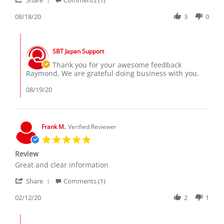
raymond
extremely
Share
n.
good
Review
08/18/20
3
0
on
services
by
18
raymond
Aug
Comments
n.
2020
by
on
SBT Japan Support
Store
18
Owner
Thank you for your awesome feedback
Aug
on
Raymond, We are grateful doing business with you.
2020
Review
by
08/19/20
raymond
n.
on
18
Frank M.
Verified Reviewer
Aug
5.0
2020
star
Review
rating
Review
review
Great and clear information
by
stating
'
Frank
Review
Share
Comments (1)
Share
M.
Review
02/12/20
2
1
on
by
12
Frank
Feb
Comments
M.
2020