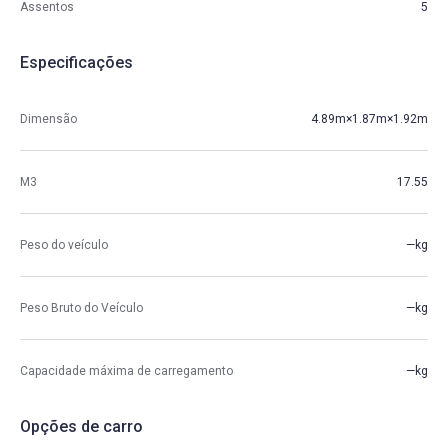
Assentos
5
Especificações
Dimensão
4.89m×1.87m×1.92m
M3
17.55
Peso do veículo
—kg
Peso Bruto do Veículo
—kg
Capacidade máxima de carregamento
—kg
Opções de carro