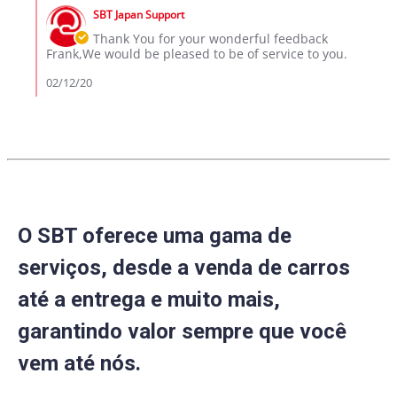
by
on
SBT Japan Support
Store
12
Owner
Thank You for your wonderful feedback
Feb
on
Frank,We would be pleased to be of service to you.
2020
Review
by
02/12/20
Frank
M.
on
12
Feb
2020
O SBT oferece uma gama de
serviços, desde a venda de carros
até a entrega e muito mais,
garantindo valor sempre que você
vem até nós.