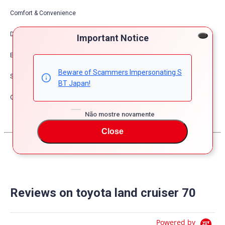
Comfort & Convenience
Dress Up
Important Notice
Exterior
Beware of Scammers Impersonating S
Safety
BT Japan!
Other
Não mostre novamente
Close
Reviews on toyota land cruiser 70
Powered by