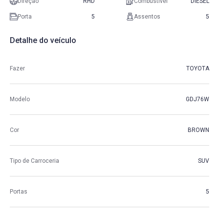
Direção
RHD
Combustível
DIESEL
Porta
5
Assentos
5
Detalhe do veículo
Fazer
TOYOTA
Modelo
GDJ76W
Cor
BROWN
Tipo de Carroceria
SUV
Portas
5