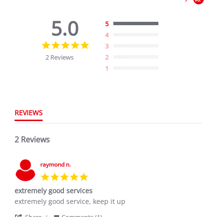
5.0
5
4
5.0
3
star
2 Reviews
2
rating
1
REVIEWS
2 Reviews
raymond n.
5.0
star
extremely good services
rating
Review
review
extremely good service, keep it up
by
stating
'
Share
Comments (1)