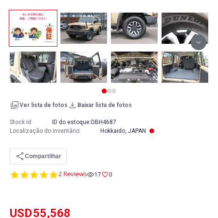
Ver lista de fotos
Baixar lista de fotos
Stock Id:
ID do estoque:
DBH4687
Localização do inventário
:
Hokkaido, JAPAN
Compartilhar
5.0
2 Reviews
17
0
star
rating
USD
55,568