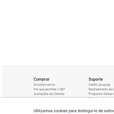
Comprar
Suporte
Encontre carros
Centro de ajuda
Por que escolher o SBT
Rastreamento de c
Avaliações de Clientes
Programa Global 
Relatório de cond
Cronograma de En
Verificação do Ch
Utilizamos cookies para distingui-lo de outr