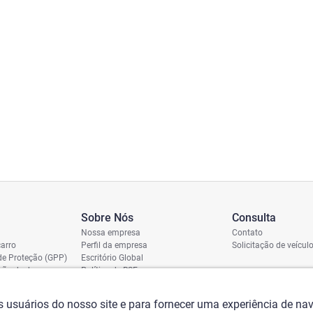
Sobre Nós
Consulta
Nossa empresa
Contato
arro
Perfil da empresa
Solicitação de veícul
de Proteção (GPP)
Escritório Global
ição de dano
Política de RSE
vio
assi
os usuários do nosso site e para fornecer uma experiência de n