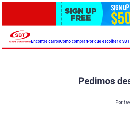
Encontre carros
Como comprar
Por que escolher o SBT
Pedimos desc
Por fa