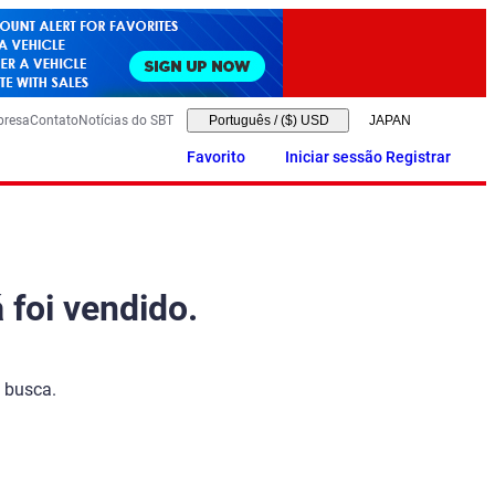
presa
Contato
Notícias do SBT
Português
/
($) USD
Favorito
Iniciar sessão Registrar
 foi vendido.
 busca.