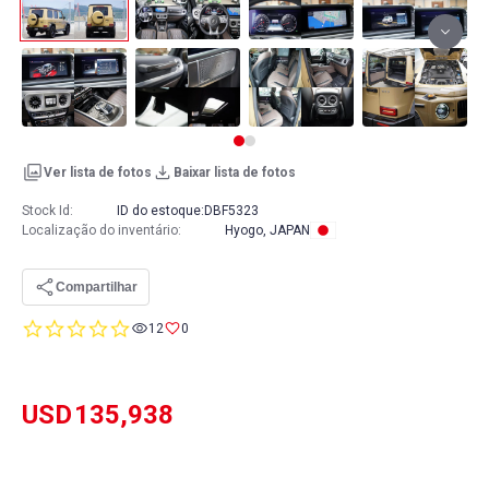
Ver lista de fotos
Baixar lista de fotos
Stock Id:
ID do estoque:
DBF5323
Localização do inventário
:
Hyogo, JAPAN
Compartilhar
0.0
12
0
star
rating
USD
135,938