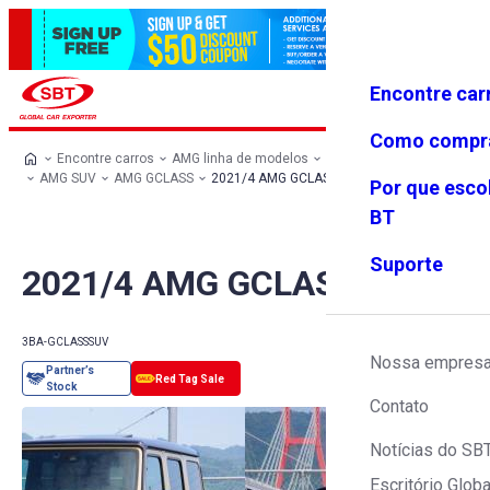
Encontre car
Conecte-
Favoritos
Menu
se
Como compr
Encontre carros
AMG linha de modelos
AMG todos os carros
AMG SUV
AMG GCLASS
2021/4 AMG GCLASS
Por que esco
BT
Suporte
2021/4 AMG GCLASS
3BA-GCLASS
SUV
Nossa empres
Contato
Notícias do SB
Escritório Globa