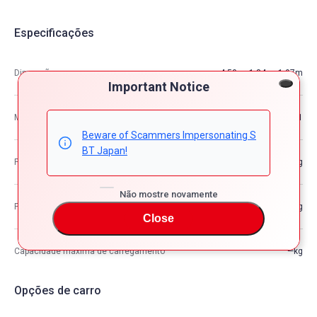
Especificações
Dimensão
4.50m×1.84m×1.97m
Important Notice
M3
16.31
Beware of Scammers Impersonating S
BT Japan!
Peso do veículo
—kg
Não mostre novamente
Peso Bruto do Veículo
—kg
Close
Capacidade máxima de carregamento
—kg
Opções de carro