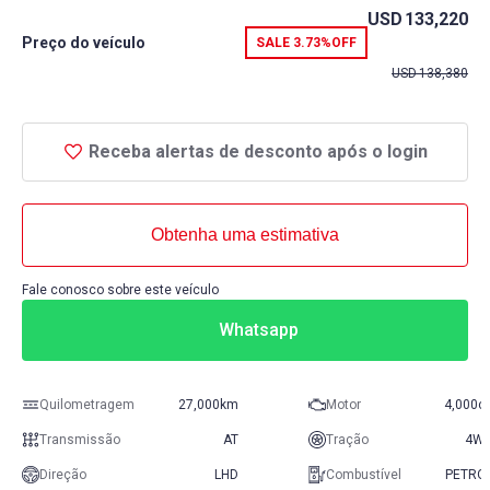
USD
133,220
Preço do veículo
SALE
3.73%
OFF
USD
138,380
Receba alertas de desconto após o login
Obtenha uma estimativa
Fale conosco sobre este veículo
Whatsapp
Quilometragem
27,000km
Motor
4,000c
Transmissão
AT
Tração
4W
Direção
LHD
Combustível
PETRO