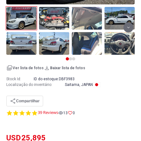
Ver lista de fotos
Baixar lista de fotos
Stock Id:
ID do estoque:
DBF3983
Localização do inventário
:
Saitama, JAPAN
Compartilhar
4.8
39 Reviews
13
0
star
rating
USD
25,895