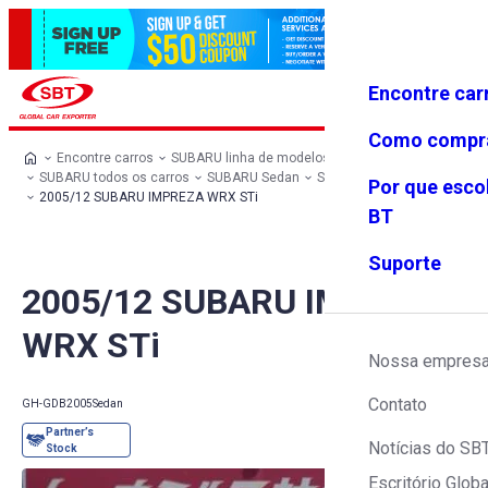
Encontre car
Conecte-
Favoritos
Menu
se
Como compr
Encontre carros
SUBARU linha de modelos
SUBARU todos os carros
SUBARU Sedan
SUBARU IMPREZA
Por que esco
2005/12 SUBARU IMPREZA WRX STi
BT
Suporte
2005/12 SUBARU IMPREZA
WRX STi
Nossa empres
Contato
GH-GDB
2005
Sedan
Notícias do SB
Escritório Globa