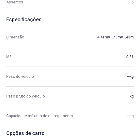
Assentos
5
Especificações
Dimensão
4.41m×1.73m×1.43m
M3
10.81
Peso do veículo
—kg
Peso Bruto do Veículo
—kg
Capacidade máxima de carregamento
—kg
Opções de carro