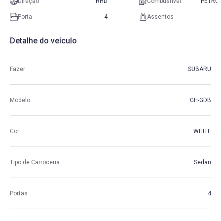
Direção
RHD
Combustível
PETRO
Porta
4
Assentos
Detalhe do veículo
Fazer
SUBARU
Modelo
GH-GDB
Cor
WHITE
Tipo de Carroceria
Sedan
Portas
4