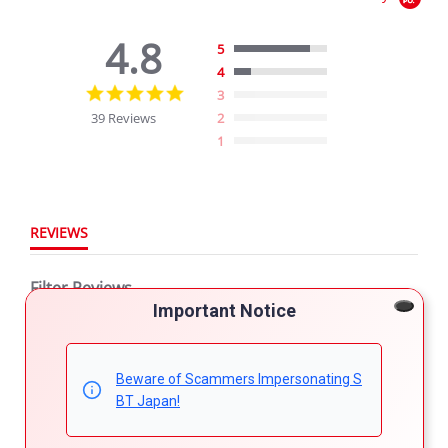
4.8
5
4
4.8
3
star
39 Reviews
2
rating
1
REVIEWS
Filter Reviews
Important Notice
More Filters
Beware of Scammers Impersonating S
BT Japan!
39 Reviews