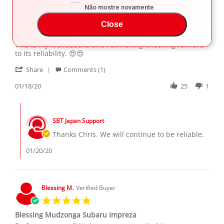
Christopher W.
Verified Buyer
Não mostre novamente
5.0
Close
star
My favorite car
rating
Review
review
This is my first subaru and I am loving it looking forward
by
stating
to its reliability. 😍😍
Christopher
My
'
W.
favorite
Share
Comments (1)
Share
on
car
Review
01/18/20
25
1
18
by
Jan
Christopher
2020
Comments
W.
by
on
SBT Japan Support
Store
18
Owner
Thanks Chris. We will continue to be reliable.
Jan
on
2020
Review
01/20/20
by
Christopher
W.
on
Blessing M.
Verified Buyer
18
5.0
Jan
star
2020
Blessing Mudzonga Subaru Impreza
rating