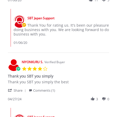
6
by
Jan
Zubeda
2020
Comments
on
by
6
SBT Japan Support
Store
Jan
Owner
Thank You for rating us. It's been our pleasure
2020
on
doing business with you. We are looking forward to do
Review
business with you.
by
Zubeda
01/06/20
on
6
Jan
2020
NIYONKURU S.
Verified Buyer
4.0
star
Thank you SBT you simply
rating
Review
review
Thank you SBT you simply the best
by
stating
'
NIYONKURU
Thank
Share
Comments (1)
Share
S.
you
Review
04/27/24
3
0
on
SBT
by
27
you
NIYONKURU
Apr
simply
Comments
S.
2024
by
on