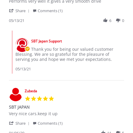
Review
review
Performs very well it gives a very smooth drive
by
stating
'
Blessing
Blessing
Share
Comments (1)
Share
M.
Mudzonga
Review
05/13/21
6
0
on
Subaru
by
13
Impreza
Blessing
May
Comments
M.
2021
by
on
SBT Japan Support
Store
13
Owner
Thank you for being our valued customer
May
on
Blessing. We are so grateful for the pleasure of
2021
Review
serving you and hope we met your expectations.
by
Blessing
05/13/21
M.
on
13
May
Zubeda
2021
5.0
star
SBT JAPAN
rating
Review
review
Very nice cars.keep it up
by
stating
'
Zubeda
SBT
Share
Comments (1)
Share
on
JAPAN
Review
01/06/20
11
5