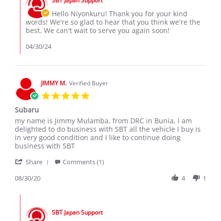
SBT Japan Support
Store
27
Owner
Hello Niyonkuru! Thank you for your kind
Apr
on
words! We're so glad to hear that you think we're the
2024
Review
best. We can't wait to serve you again soon!
by
NIYONKURU
04/30/24
S.
on
27
Apr
JIMMY M.
Verified Buyer
2024
5.0
star
Subaru
rating
Review
review
my name is Jimmy Mulamba, from DRC in Bunia, I am
by
stating
delighted to do business with SBT all the vehicle I buy is
JIMMY
Subaru
in very good condition and I like to continue doing
M.
business with SBT
on
'
30
Share
Comments (1)
Share
Aug
Review
08/30/20
4
1
2020
by
JIMMY
Comments
M.
by
on
SBT Japan Support
Store
30