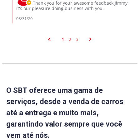
Owner
Thank you for your awesome feedback Jimmy,
Aug
on
it's our pleasure doing business with you.
2020
Review
by
08/31/20
JIMMY
M.
on
30
1
2
3
Aug
2020
O SBT oferece uma gama de
serviços, desde a venda de carros
até a entrega e muito mais,
garantindo valor sempre que você
vem até nós.